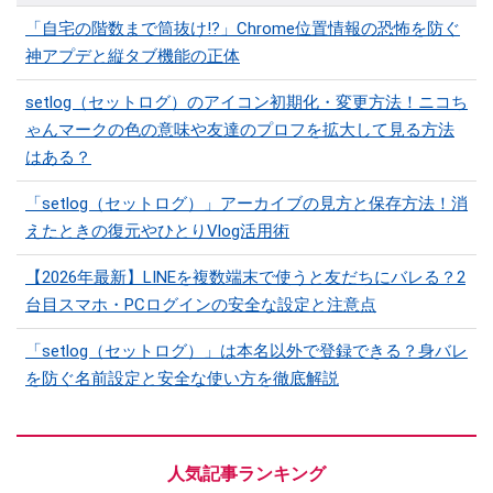
「自宅の階数まで筒抜け!?」Chrome位置情報の恐怖を防ぐ
神アプデと縦タブ機能の正体
setlog（セットログ）のアイコン初期化・変更方法！ニコち
ゃんマークの色の意味や友達のプロフを拡大して見る方法
はある？
「setlog（セットログ）」アーカイブの見方と保存方法！消
えたときの復元やひとりVlog活用術
【2026年最新】LINEを複数端末で使うと友だちにバレる？2
台目スマホ・PCログインの安全な設定と注意点
「setlog（セットログ）」は本名以外で登録できる？身バレ
を防ぐ名前設定と安全な使い方を徹底解説