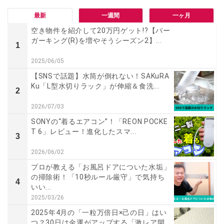
最新
一週間
一ヶ月
空き物件を紹介して20万円ゲット!?【バー
ガーキング(R)を増やそうシーズン2】...
1
2025/06/05
【SNSで話題】水筒が倒れない！SAKuRA
Ku「L型水切りラック」が伸縮＆食洗...
2
2026/07/03
SONYの“着るエアコン”！「REON POCKE
T 6」レビュー！進化したスマ...
3
2026/06/02
プロが教える「お風呂ドアについた水垢」
の掃除術！「10秒ルール厳守」で気持ち
4
いい...
2025/03/26
2025年4月の「一粒万倍日×己の日」はい
つ？30日は金運がアップする「激レア開...