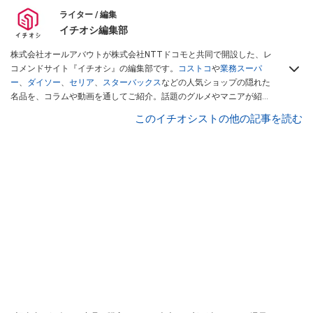
ライター / 編集
イチオシ編集部
株式会社オールアバウトが株式会社NTTドコモと共同で開設した、レ
コメンドサイト『イチオシ』の編集部です。
コストコ
や
業務スーパ
ー
、
ダイソー
、
セリア
、
スターバックス
などの人気ショップの隠れた
名品を、コラムや動画を通してご紹介。話題のグルメやマニアが紹介
するアウトドア情報も満載です。配信しているコンテンツは専門家や
このイチオシストの他の記事を読む
インフルエンサーが実際に使用してレビューしています。毎日トレン
ド情報をお届けしているので、ぜひ
Googleニュースでフォロー
してく
ださい！