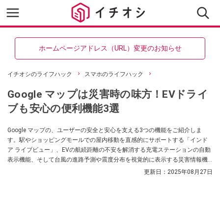
ホームページアドレス（URL）変更のお知らせ
イチオシのライフハック
スマホのライフハック
Google マップは災害時の味方！EVドライ
ブも安心の便利機能3選
Google マップの、ユーザーの安全と安心を支える3つの機能をご紹介しま
す。駅やショッピングモールでの屋内移動を直感的にサポートする「インド
ア ライブビュー」、EVの航続距離の不安を解消する充電ステーションの自動
表示機能、そして台風の進路予測や震度分布を視覚的に表示する災害情報機
能など、もしもの時にも頼りになる情報が満載。これらの機能を活用して、
更新日：
2025年08月27日
日々の移動をよりスムーズに、そして安全にしてみませんか？