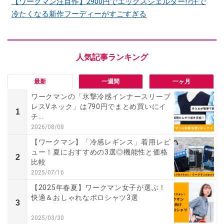
【ワークマン注目作】2900円でエックスシェルター!?汗で
冷たくなる新作フーディーがすごすぎる
最新
一週間
一ヶ月
ワークマンの「氷撃冷感インナースリーブ
レスVネック」は790円でまとめ買いにイ
1
チ...
2026/08/08
【ワークマン】「冷感レギンス」着用レビ
ュー！夏におすすめの3選◎機能性と価格
2
比較
2025/07/16
【2025年春夏】ワークマン女子が選ぶ！
快適＆おしゃれなポロシャツ3選
3
2025/03/30