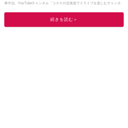
車中泊。YouTubeチャンネル「コスケの北海道でドライブを楽しむチャンネ
ル」では、北海道の情報や車中泊の様子、旅だけではなく車のレポートなど
も配信中。
続きを読む＞
このイチオシストの他の記事を読む