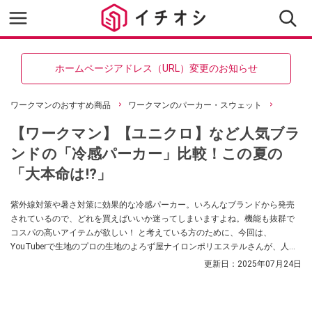
ホームページアドレス（URL）変更のお知らせ
ワークマンのおすすめ商品
ワークマンのパーカー・スウェット
【ワークマン】【ユニクロ】など人気ブラ
ンドの「冷感パーカー」比較！この夏の
「大本命は!?」
紫外線対策や暑さ対策に効果的な冷感パーカー。いろんなブランドから発売
されているので、どれを買えばいいか迷ってしまいますよね。機能も抜群で
コスパの高いアイテムが欲しい！ と考えている方のために、今回は、
YouTuberで生地のプロの生地のよろず屋ナイロンポリエステルさんが、人気
ブランドのアイテムを比較レビュー！ 違いや在庫が無い時の選択について解
更新日：
2025年07月24日
説してくれました。ぜひ購入時の参考にしてみてください。