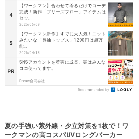
【ワークマン】合わせて着るだけでコーデ
完成！新作「ブリーズフロー」アイテムは
4
セッ...
2025/06/09
【ワークマン新作】すでに大人気！ニット
みたいな「長袖トップス」1290円は超万
5
能...
2026/04/18
SNSアカウントを着実に成長。実はみんな
ココ使ってます。
PR
Dreaw合同会社
Recommended by
夏の手強い紫外線・夕立対策を1枚で！ワ
ークマンの高コスパUVロングパーカー