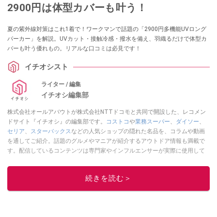
2900円は体型カバーも叶う！
夏の紫外線対策はこれ1着で！ワークマンで話題の「2900円多機能UVロング
パーカー」を解説。UVカット・接触冷感・撥水を備え、羽織るだけで体型カ
バーも叶う優れもの。リアルな口コミは必見です！
イチオシスト
ライター / 編集
イチオシ編集部
株式会社オールアバウトが株式会社NTTドコモと共同で開設した、レコメン
ドサイト『イチオシ』の編集部です。
コストコ
や
業務スーパー
、
ダイソー
、
セリア
、
スターバックス
などの人気ショップの隠れた名品を、コラムや動画
を通してご紹介。話題のグルメやマニアが紹介するアウトドア情報も満載で
す。配信しているコンテンツは専門家やインフルエンサーが実際に使用して
レビューしています。毎日トレンド情報をお届けしているので、ぜひ
Google
ニュースでフォロー
してください！
続きを読む＞
このイチオシストの他の記事を読む