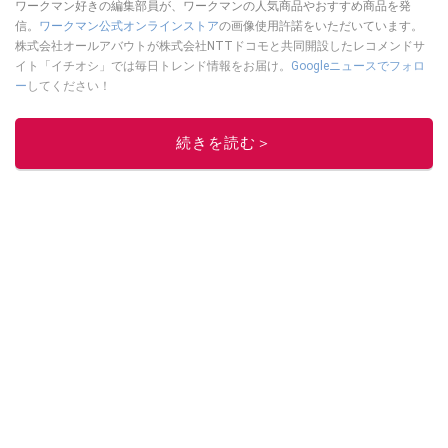
ワークマン好きの編集部員が、ワークマンの人気商品やおすすめ商品を発
信。
ワークマン公式オンラインストア
の画像使用許諾をいただいています。
株式会社オールアバウトが株式会社NTTドコモと共同開設したレコメンドサ
イト「イチオシ」では毎日トレンド情報をお届け。
Googleニュースでフォロ
ー
してください！
このイチオシストの他の記事を読む
続きを読む＞