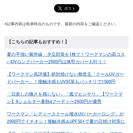
※記事内容は執筆時点のものです。最新の内容をご確認ください。
【こちらの記事もおすすめ！】
夏の手強い紫外線・夕立対策を1枚で！ワークマンの高コス
パUVロングパーカー2900円は体型カバーも叶う！
【ワークマン高評価】絶対焼けない救世主「クールUVガー
ドパーカー」！接触冷感もUV対策もバッチリで1500円
「日差しの痛さを感じない」「風でヒンヤリ」【ワークマ
ン】Xシェルター暑熱αフーディー2900円が優秀
ワークマン「レディースクール撥水UVパーカーロング」が
2900円でイチオシ！接触冷感＆UPF50+で夏の日焼け対策に