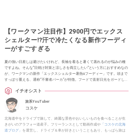
【ワークマン注目作】2900円でエックス
シェルター!?汗で冷たくなる新作フーディ
ーがすごすぎる
夏の強い日差しは避けたいけれど、長袖を着ると暑くて蒸れるのが悩みの種
ですよね。そんな”日焼け対策と涼しさを両立したい”という方におすすめなの
が、ワークマンの新作「エックスシェルター暑熱αフーディー」です。頭まで
すっぽり覆える、通称“不審者パーカ”が特徴。フードで直射日光をガードしつ
つ、サイドスリットや速乾・冷感機能で驚くほど涼しく快適に過ごせます。
イチオシスト
夏の外出を快適にする注目のアイテムをご紹介します。
旅系YouTuber
コスケ
北海道中をドライブで旅して、綺麗な景色やおいしいものを食べることが生
きがいのアラフォー道産子。フリーランスとして動画作成や
「コスケの北海
道ブログ」
を運営し、ドライブ＆車が好きということもあり、もっぱら旅は