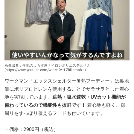
画像出典：生地のよろず屋ナイロンポリエステルさん
(https://www.youtube.com/watch?v=LZfiDqmabIs)
ワークマン「エックスシェルター暑熱フーディー」は裏地
側にポリプロピレンを使用することでサラサラとした着心
地を実現しています。
遮熱・吸水速乾・UVカット機能が
備わっているので機能性も抜群です！
着心地も軽く、顔
周りをすっぽり覆えるフードも付いています。
・価格：2900円（税込）