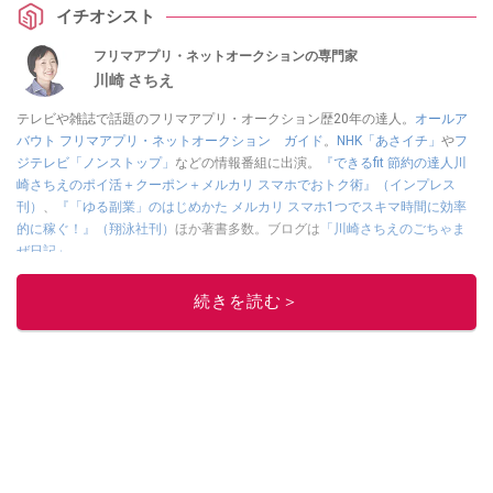
イチオシスト
フリマアプリ・ネットオークションの専門家
川崎 さちえ
テレビや雑誌で話題のフリマアプリ・オークション歴20年の達人。
オールア
バウト フリマアプリ・ネットオークション ガイド
。
NHK「あさイチ」
や
フ
ジテレビ「ノンストップ」
などの情報番組に出演。
『できるfit 節約の達人川
崎さちえのポイ活＋クーポン＋メルカリ スマホでおトク術』（インプレス
刊）
、
『「ゆる副業」のはじめかた メルカリ スマホ1つでスキマ時間に効率
的に稼ぐ！』（翔泳社刊）
ほか著書多数。ブログは
「川崎さちえのごちゃま
ぜ日記」
。
■経歴：2003年、夫が子育てをするために、突然会社を辞める。翌月からの
給料が０円になり、家にいながら、しかも空いた時間でできるオークション
続きを読む＞
に目をつける。しかし、取引の仕方がわからずに、まずは落札者として参
加。その後、出品者側にまわり、家の中の物を出品しまくる。出品する物が
ほぼなくなってからは、仕入れを経験。ネットオークションを生活の一部に
取り入れるべく、「ネットオークションやフリマアプリは生活のインフラに
なる」という考えを持つ。また消費税増税の社会においては、ネットオーク
ションやフリマアプリが家計の救世主になりえると考え、業者とは違う視点
でユーザーとして参加中。
このイチオシストの他の記事を読む