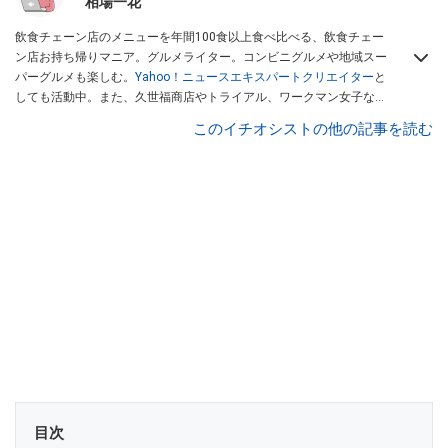
相場一花
飲食チェーン店のメニューを年間100食以上食べ比べる、飲食チェー
ン店お持ち帰りマニア。グルメライター。コンビニグルメや地域スー
パーグルメも楽しむ。
Yahoo！ニュースエキスパートクリエイター
と
しても活動中。また、久世福商店やトライアル、ワークマン女子など
話題のショップにも足を運ぶ。晋遊舎「LDK」や
「360LiFE」
、
このイチオシストの他の記事を読む
KADOKAWA
「レタスクラブ」
、集英社「週刊プレイボーイ」、宝島
社「おいしい！ シャトレーゼBOOK」などでグルメライター、食の専
門家として出演実績あり。
目次