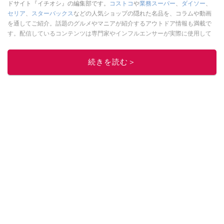
ドサイト『イチオシ』の編集部です。
コストコ
や
業務スーパー
、
ダイソー
、
セリア
、
スターバックス
などの人気ショップの隠れた名品を、コラムや動画
を通してご紹介。話題のグルメやマニアが紹介するアウトドア情報も満載で
す。配信しているコンテンツは専門家やインフルエンサーが実際に使用して
レビューしています。毎日トレンド情報をお届けしているので、ぜひ
Google
ニュースでフォロー
してください！
続きを読む＞
このイチオシストの他の記事を読む