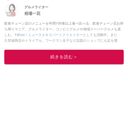
グルメライター
相場一花
飲食チェーン店のメニューを年間100食以上食べ比べる、飲食チェーン店お持
ち帰りマニア。グルメライター。コンビニグルメや地域スーパーグルメも楽
しむ。
Yahoo！ニュースエキスパートクリエイター
としても活動中。また、
久世福商店やトライアル、ワークマン女子など話題のショップにも足を運
ぶ。晋遊舎「LDK」や
「360LiFE」
、KADOKAWA
「レタスクラブ」
、集英社
「週刊プレイボーイ」、宝島社「おいしい！ シャトレーゼBOOK」などでグ
続きを読む＞
ルメライター、食の専門家として出演実績あり。
このイチオシストの他の記事を読む