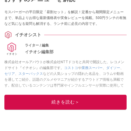
モスバーガーの平日限定「昼割セット」を解説！定番から期間限定メニュー
まで、単品よりお得な最新価格表や実食レビューを掲載。500円ランチの有無
など気になる疑問も解消する、ランチ前に必見の内容です。
イチオシスト
ライター / 編集
イチオシ編集部
株式会社オールアバウトが株式会社NTTドコモと共同で開設した、レコメン
ドサイト『イチオシ』の編集部です。
コストコ
や
業務スーパー
、
ダイソー
、
セリア
、
スターバックス
などの人気ショップの隠れた名品を、コラムや動画
を通してご紹介。話題のグルメやマニアが紹介するアウトドア情報も満載で
す。配信しているコンテンツは専門家やインフルエンサーが実際に使用して
レビューしています。毎日トレンド情報をお届けしているので、ぜひ
Google
ニュースでフォロー
してください！
続きを読む＞
このイチオシストの他の記事を読む