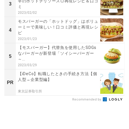
辛のホットチリソース◎再現レシピ＆口コ
3
ミ
2023/02/02
モスバーガーの「ホットドッグ」はボリュ
ーミーで美味しい！口コミ評価と再現レシ
4
ピ
2023/01/23
【モスバーガー】代替魚を使用したSDGs
なバーガーが新登場「ソイシーバーガー
5
～...
2023/03/29
【iDeCo】転職したときの手続き方法【個
人型→企業型編】
PR
東京証券取引所
Recommended by