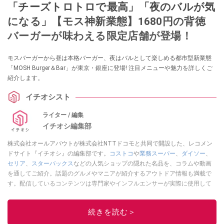
「チーズトロトロで最高」「夜のバルが気
になる」【モス神新業態】1680円の背徳
バーガーが味わえる限定店舗が登場！
モスバーガーから昼は本格バーガー、夜はバルとして楽しめる都市型新業態
「MOSH Burger＆Bar」が東京・銀座に登場! 注目メニューや魅力を詳しくご
紹介します。
イチオシスト
ライター / 編集
イチオシ編集部
株式会社オールアバウトが株式会社NTTドコモと共同で開設した、レコメン
ドサイト『イチオシ』の編集部です。
コストコ
や
業務スーパー
、
ダイソー
、
セリア
、
スターバックス
などの人気ショップの隠れた名品を、コラムや動画
を通してご紹介。話題のグルメやマニアが紹介するアウトドア情報も満載で
す。配信しているコンテンツは専門家やインフルエンサーが実際に使用して
レビューしています。毎日トレンド情報をお届けしているので、ぜひ
Google
ニュースでフォロー
してください！
続きを読む＞
このイチオシストの他の記事を読む