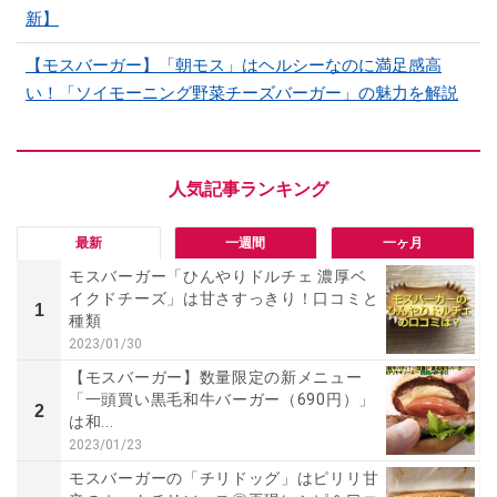
新】
【モスバーガー】「朝モス」はヘルシーなのに満足感高
い！「ソイモーニング野菜チーズバーガー」の魅力を解説
最新
一週間
一ヶ月
モスバーガー「ひんやりドルチェ 濃厚ベ
イクドチーズ」は甘さすっきり！口コミと
1
種類
2023/01/30
【モスバーガー】数量限定の新メニュー
「一頭買い黒毛和牛バーガー（690円）」
2
は和...
2023/01/23
モスバーガーの「チリドッグ」はピリリ甘