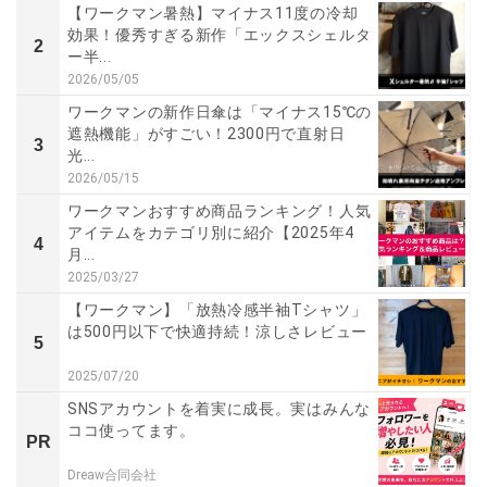
【ワークマン暑熱】マイナス11度の冷却
効果！優秀すぎる新作「エックスシェルタ
2
ー半...
2026/05/05
ワークマンの新作日傘は「マイナス15℃の
遮熱機能」がすごい！2300円で直射日
3
光...
2026/05/15
ワークマンおすすめ商品ランキング！人気
アイテムをカテゴリ別に紹介【2025年4
4
月...
2025/03/27
【ワークマン】「放熱冷感半袖Tシャツ」
は500円以下で快適持続！涼しさレビュー
5
2025/07/20
SNSアカウントを着実に成長。実はみんな
ココ使ってます。
PR
Dreaw合同会社