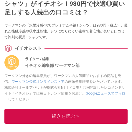
シャツ」がイチオシ！980円で快適◎買い
足しする人続出の口コミは？
ワークマンの「氷撃冷感-10℃プレミアム半袖Tシャツ」は980円（税込）。優
れた接触冷感や吸水速乾性、シワになりにくい素材で着心地が良いと口コミ
で評判の夏用Tシャツです。
イチオシスト
ライター / 編集
イチオシ編集部 ワークマン部
ワークマン好きの編集部員が、ワークマンの人気商品やおすすめ商品を発
信。
ワークマン公式オンラインストア
の画像使用許諾をいただいています。
株式会社オールアバウトが株式会社NTTドコモと共同開設したレコメンドサ
イト「イチオシ」では毎日トレンド情報をお届け。
Googleニュースでフォロ
ー
してください！
このイチオシストの他の記事を読む
続きを読む＞