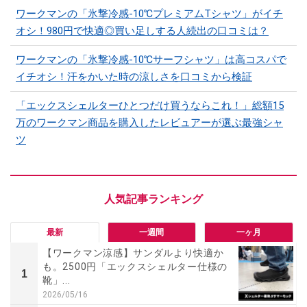
ワークマンの「氷撃冷感-10℃プレミアムTシャツ」がイチ
オシ！980円で快適◎買い足しする人続出の口コミは？
ワークマンの「氷撃冷感-10℃サーフシャツ」は高コスパで
イチオシ！汗をかいた時の涼しさを口コミから検証
「エックスシェルターひとつだけ買うならこれ！」総額15
万のワークマン商品を購入したレビュアーが選ぶ最強シャ
ツ
最新
一週間
一ヶ月
【ワークマン涼感】サンダルより快適か
も。2500円「エックスシェルター仕様の
1
靴」...
2026/05/16