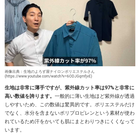
画像出典：生地のよろず屋ナイロンポリエステルさん
(https://www.youtube.com/watch?v=6ODJGqmfjvE)
生地は非常に薄手ですが、紫外線カット率は97%と非常に
高い数値を誇ります。
一般的に薄い生地ほど紫外線が透過
しやすいため、この数値は驚異的です。ポリエステルだけ
でなく、水分を含まないポリプロピレンという素材が使わ
れているため汗をかいても肌にまとわりつきにくくなって
います。