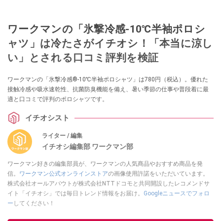
ワークマンの「氷撃冷感-10℃半袖ポロシ
ャツ」は冷たさがイチオシ！「本当に涼し
い」とされる口コミ評判を検証
ワークマンの「氷撃冷感®-10℃半袖ポロシャツ」は780円（税込）。優れた
接触冷感や吸水速乾性、抗菌防臭機能を備え、暑い季節の仕事や普段着に最
適と口コミで評判のポロシャツです。
イチオシスト
ライター / 編集
イチオシ編集部 ワークマン部
ワークマン好きの編集部員が、ワークマンの人気商品やおすすめ商品を発
信。
ワークマン公式オンラインストア
の画像使用許諾をいただいています。
株式会社オールアバウトが株式会社NTTドコモと共同開設したレコメンドサ
イト「イチオシ」では毎日トレンド情報をお届け。
Googleニュースでフォロ
ー
してください！
このイチオシストの他の記事を読む