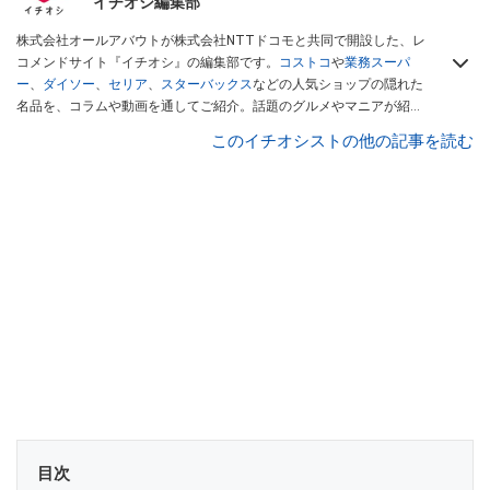
イチオシ編集部
株式会社オールアバウトが株式会社NTTドコモと共同で開設した、レ
コメンドサイト『イチオシ』の編集部です。
コストコ
や
業務スーパ
ー
、
ダイソー
、
セリア
、
スターバックス
などの人気ショップの隠れた
名品を、コラムや動画を通してご紹介。話題のグルメやマニアが紹介
するアウトドア情報も満載です。配信しているコンテンツは専門家や
このイチオシストの他の記事を読む
インフルエンサーが実際に使用してレビューしています。毎日トレン
ド情報をお届けしているので、ぜひ
Googleニュースでフォロー
してく
ださい！
目次