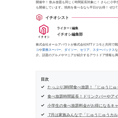
開催中！ 飲み放題も同じく時間延長対象に！ さらに小学生
も開催しています。焼肉を食べるなら平日がお得！ ぜひ
イチオシスト
ライター / 編集
イチオシ編集部
株式会社オールアバウトが株式会社NTTドコモと共同で
コ
や
業務スーパー
、
ダイソー
、
セリア
、
スターバックス
な
介。話題のグルメやマニアが紹介するアウトドア情報も満
が実際に使用してレビューしています。毎日トレンド情報
ださい！
目次
たっぷり3時間食べ放題！「じゅうじゅう
食べ放題時間延長！ドリンクバーやアイ
小学生の食べ放題料金がお得になるキャ
7月は家族みんなで「じゅうじゅうカル