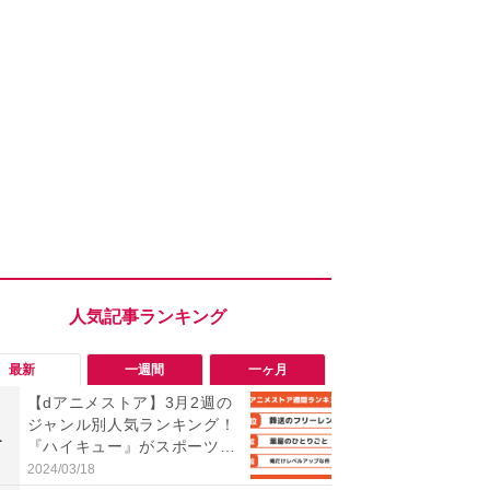
最新
一週間
一ヶ月
【dアニメストア】3月2週の
「旅行気分
ジャンル別人気ランキング！
食べ比べし
1
1
『ハイキュー』がスポーツジ
3つのご当地
ャンル上位を独占！
新発売
2024/03/18
2026/08/02