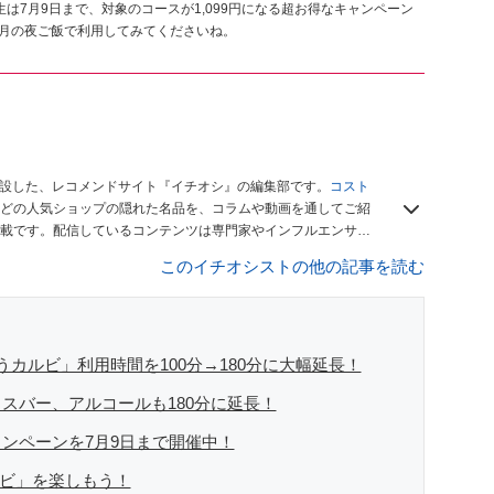
は7月9日まで、対象のコースが1,099円になる超お得なキャンペーン
7月の夜ご飯で利用してみてくださいね。
開設した、レコメンドサイト『イチオシ』の編集部です。
コスト
どの人気ショップの隠れた名品を、コラムや動画を通してご紹
載です。配信しているコンテンツは専門家やインフルエンサー
をお届けしているので、ぜひ
Googleニュースでフォロー
してく
このイチオシストの他の記事を読む
カルビ」利用時間を100分→180分に大幅延長！
スバー、アルコールも180分に延長！
ンペーンを7月9日まで開催中！
ビ」を楽しもう！