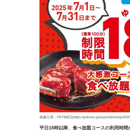
画像引用：PRTIMES(https://prtimes.jp/main/html/rd/p/000
平日16時以降、食べ放題コースの利用時間が