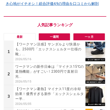
き心地がイチオシ！総合評価4.9の理由を口コミから解剖
最新
一週間
一ヶ月
【ワークマン涼感】サンダルより快適か
も。2500円「エックスシェルター仕様の
1
靴」...
2026/05/16
ワークマンの新作日傘は「マイナス15℃の
遮熱機能」がすごい！2300円で直射日
2
光...
2026/05/15
【ワークマン暑熱】マイナス11度の冷却
効果！優秀すぎる新作「エックスシェルタ
3
ー半...
2026/05/05