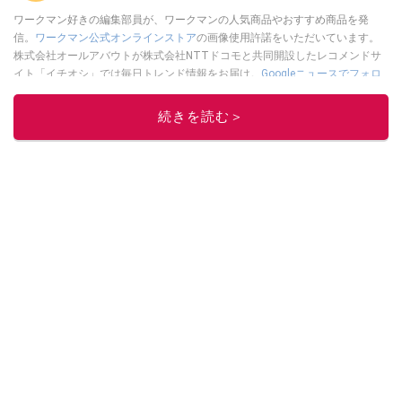
ワークマン好きの編集部員が、ワークマンの人気商品やおすすめ商品を発
信。
ワークマン公式オンラインストア
の画像使用許諾をいただいています。
株式会社オールアバウトが株式会社NTTドコモと共同開設したレコメンドサ
イト「イチオシ」では毎日トレンド情報をお届け。
Googleニュースでフォロ
ー
してください！
続きを読む＞
このイチオシストの他の記事を読む