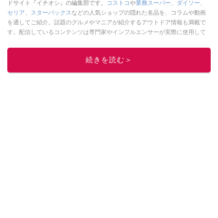
ドサイト『イチオシ』の編集部です。
コストコ
や
業務スーパー
、
ダイソー
、
セリア
、
スターバックス
などの人気ショップの隠れた名品を、コラムや動画
を通してご紹介。話題のグルメやマニアが紹介するアウトドア情報も満載で
す。配信しているコンテンツは専門家やインフルエンサーが実際に使用して
レビューしています。毎日トレンド情報をお届けしているので、ぜひ
Google
ニュースでフォロー
してください！
続きを読む＞
このイチオシストの他の記事を読む