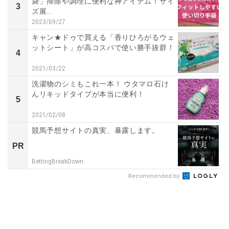
袋」掃除や調理に便利な神アイテム！サイ
3
ズ展...
2023/09/27
キャン★ドゥで買える「香りひろがるウェ
ットシート」が高コスパで使い勝手抜群！
4
2021/03/22
洗濯物のシミもこれ一本！ ウタマロ石け
んリキッドタイプが本当に便利！
5
2021/02/08
競馬予想サイトの真実、暴露します。
PR
BettingBreakDown
Recommended by