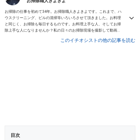
お掃除職人きよきよ
お掃除の仕事を初めて34年。お掃除職人きよきよです。これまで、ハ
ウスクリーニング、ビルの清掃等いろいろさせて頂きました。お料理
と同じく、お掃除も毎日するものです。お料理上手な人、そしてお掃
除上手な人になりませんか？私の日々のお掃除現場を撮影して動画に
アップしていきます。こんな現場もあったよ等、報告動画も作成して
このイチオシストの他の記事を読む
いきたいと思います。Twitterは
コチラ！
目次