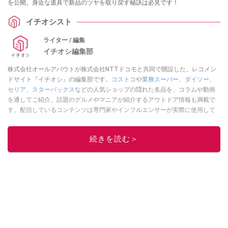
を公開。身近な道具で新品のツヤを取り戻す秘訣は必見です！
イチオシスト
ライター / 編集
イチオシ編集部
株式会社オールアバウトが株式会社NTTドコモと共同で開設した、レコメン
ドサイト『イチオシ』の編集部です。
コストコ
や
業務スーパー
、
ダイソー
、
セリア
、
スターバックス
などの人気ショップの隠れた名品を、コラムや動画
を通してご紹介。話題のグルメやマニアが紹介するアウトドア情報も満載で
す。配信しているコンテンツは専門家やインフルエンサーが実際に使用して
レビューしています。毎日トレンド情報をお届けしているので、ぜひ
Google
ニュースでフォロー
してください！
続きを読む＞
このイチオシストの他の記事を読む