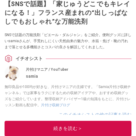
【SNSで話題】「家じゅうどこでもキレイ
になる！」フランス産まれの“出しっぱな
しでもおしゃれ”な万能洗剤
SNSで話題の万能洗剤「ピエール・ダルジャン」をご紹介。便利グッズに詳し
いsamiaさんが、手荒れしにくい天然由来の魅力や、水垢・焦げ・靴の汚れ
まで落とせる多機能さとコスパの良さを解説してくれました。
イチオシスト
片付けマニア / YouTuber
samia
無印良品や100均が好きな、片付けマニアの主婦です。「Samia片付け収納チ
ャンネル」では家事をラクにするための収納アイデアや、おすすめ収納グッ
ズをご紹介しています。整理収納アドバイザー1級の知識をもとに、片付けレ
ッスン動画も配信中。
片付け収納ブログ
このイチオシストの他の記事を読む
続きを読む＞