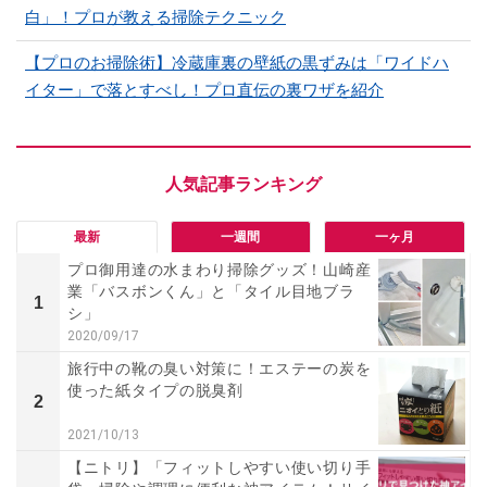
白」！プロが教える掃除テクニック
【プロのお掃除術】冷蔵庫裏の壁紙の黒ずみは「ワイドハ
イター」で落とすべし！プロ直伝の裏ワザを紹介
最新
一週間
一ヶ月
プロ御用達の水まわり掃除グッズ！山崎産
業「バスボンくん」と「タイル目地ブラ
1
シ」
2020/09/17
旅行中の靴の臭い対策に！エステーの炭を
使った紙タイプの脱臭剤
2
2021/10/13
【ニトリ】「フィットしやすい使い切り手