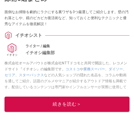
面倒なお掃除を劇的にラクにする裏ワザを3つ厳選してご紹介します。壁の汚
れ落としや、鏡のピカピカ復活術など、知っておくと便利なテクニックと優
秀なアイテムを徹底解説！
イチオシスト
ライター / 編集
イチオシ編集部
株式会社オールアバウトが株式会社NTTドコモと共同で開設した、レコメン
ドサイト『イチオシ』の編集部です。
コストコ
や
業務スーパー
、
ダイソー
、
セリア
、
スターバックス
などの人気ショップの隠れた名品を、コラムや動画
を通してご紹介。話題のグルメやマニアが紹介するアウトドア情報も満載で
す。配信しているコンテンツは専門家やインフルエンサーが実際に使用して
レビューしています。毎日トレンド情報をお届けしているので、ぜひ
Google
ニュースでフォロー
してください！
続きを読む＞
このイチオシストの他の記事を読む