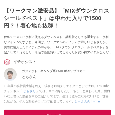
【ワークマン激安品】「MIXダウンクロス
シールドベスト」は中わた入りで1500
円？！着心地も抜群！
秋冬シーズンに便利に使えるダウンベスト。調整着としても重宝する、便利
なアイテムですよね。今回は、ワークマンのアイテムに詳しいともさんが、
実際に購入したアイテムの中から、「MIXダウン クロスシールドベスト」を
紹介してくれました！店頭で衝動買いしてしまったお買い得アイテムなんだ
とか！ 気になる方はぜひ参考にしてみてください。
イチオシスト
ガジェット・キャンプ系YouTuber / ブロガー
ともさん
10年間の会社員生活を終え、現在は動画クリエイターとして活動。YouTube
チャンネル「
ともさん
」では、車中泊をしたり、ちょっと変わった車、面白
いなと思った製品を中心に紹介してます。生活は豊かにならないけど、世界
は広がる。そんな動画をコツコツ配信しています。
ともさんのTwitter
このイチオシストの他の記事を読む