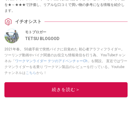
を★～★★★で評価し、リアルな口コミで買い物の参考になる情報を紹介し
ます。
イチオシスト
モトブロガー
TETSU BLOGOOD
2021年春。 50歳手前で突然バイクに目覚めた 初心者アラフィフライダー。
ツーリング動画やバイク関連のお役立ち情報発信を行う為、 YouTubeチャン
ネル「
ワークマンライダー テツのアドベンチャーCh
」を開設。 直近ではワー
クマンライダーを名乗り ワークマン製品のレビューを行っている。Youtube
チャンネルは
こちら
から！
このイチオシストの他の記事を読む
続きを読む＞