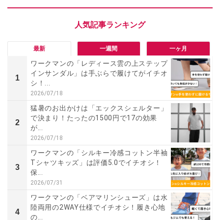
最新
一週間
一ヶ月
ワークマンの「レディース雲の上ステップ
インサンダル」は手ぶらで履けてがイチオ
1
シ！...
2026/07/18
猛暑のお出かけは「エックスシェルター」
で決まり！たったの1500円で17の効果
2
が...
2026/07/18
ワークマンの「シルキー冷感コットン半袖
Tシャツキッズ」は評価5.0でイチオシ！
3
保...
2026/07/31
ワークマンの「ベアマリンシューズ」は水
陸両用の2WAY仕様でイチオシ！履き心地
4
の...