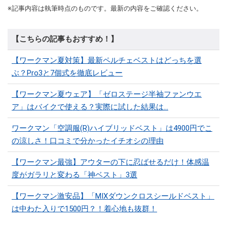
※記事内容は執筆時点のものです。最新の内容をご確認ください。
【こちらの記事もおすすめ！】
【ワークマン夏対策】最新ペルチェベストはどっちを選
ぶ？Pro3と7個式を徹底レビュー
【ワークマン夏ウェア】「ゼロステージ半袖ファンウエ
ア」はバイクで使える？実際に試した結果は…
ワークマン「空調服(R)ハイブリッドベスト」は4900円でこ
の涼しさ！口コミで分かったイチオシの理由
【ワークマン最強】アウターの下に忍ばせるだけ！体感温
度がガラリと変わる「神ベスト」3選
【ワークマン激安品】「MIXダウンクロスシールドベスト」
は中わた入りで1500円？！着心地も抜群！