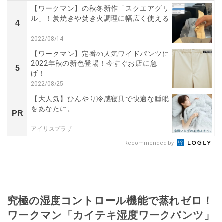
【ワークマン】の秋冬新作「スクエアグリ
ル」！炭焼きや焚き火調理に幅広く使える
4
2022/08/14
【ワークマン】定番の人気ワイドパンツに
2022年秋の新色登場！今すぐお店に急
5
げ！
2022/08/25
【大人気】ひんやり冷感寝具で快適な睡眠
をあなたに。
PR
アイリスプラザ
Recommended by
究極の湿度コントロール機能で蒸れゼロ！
ワークマン「カイテキ湿度ワークパンツ」