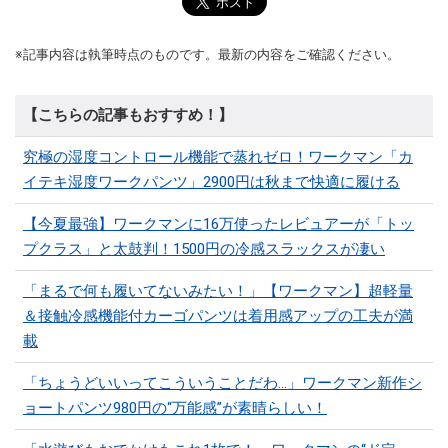
※記事内容は執筆時点のものです。最新の内容をご確認ください。
【こちらの記事もおすすめ！】
究極の湿度コントロール機能で蒸れゼロ！ワークマン「カ
イテキ湿度ワークパンツ」2900円は秋まで快適に履ける
【今夏最強】ワークマンに16万使ったレビュアーが「トッ
プクラス」と太鼓判！1500円の冷感スラックスが凄い
「まるで何も履いてないみたい！」【ワークマン】超軽量
＆接触冷感機能付カーゴパンツは着用感アップの工夫が満
載
「ちょうどいいってこういうことだわ...」ワークマン新作シ
ョートパンツ980円の“万能感”が素晴らしい！