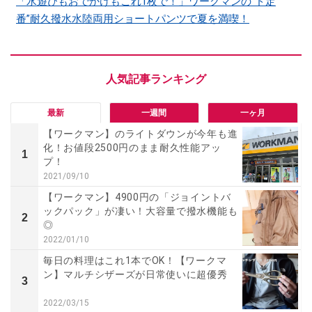
「水遊びもおでかけもこれ1枚で！」ワークマンの“ド定
番”耐久撥水水陸両用ショートパンツで夏を満喫！
最新
一週間
一ヶ月
【ワークマン】のライトダウンが今年も進
化！お値段2500円のまま耐久性能アッ
1
プ！
2021/09/10
【ワークマン】4900円の「ジョイントバ
ックパック」が凄い！大容量で撥水機能も
2
◎
2022/01/10
毎日の料理はこれ1本でOK！【ワークマ
ン】マルチシザーズが日常使いに超優秀
3
2022/03/15