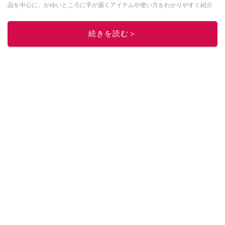
品を中心に、かゆいところに手が届くアイテムや使い方をわかりやすく紹介
しています。 ブログは
こちら
から！
このイチオシストの他の記事を読む
続きを読む＞