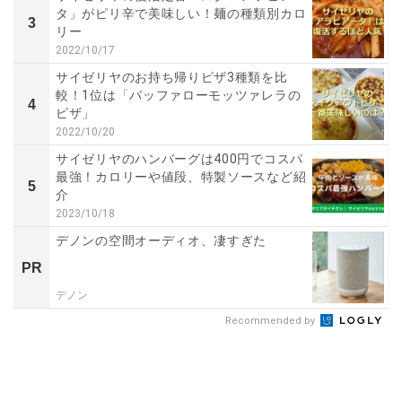
タ」がピリ辛で美味しい！麺の種類別カロ
3
リー
2022/10/17
サイゼリヤのお持ち帰りピザ3種類を比
較！1位は「バッファローモッツァレラの
4
ピザ」
2022/10/20
サイゼリヤのハンバーグは400円でコスパ
最強！カロリーや値段、特製ソースなど紹
5
介
2023/10/18
デノンの空間オーディオ、凄すぎた
PR
デノン
Recommended by