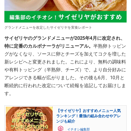
グランドメニューを改定したサイゼリヤを実食レポート
サイゼリヤのグランドメニューが2025年4月に改定され、
特に定番の
カルボナーラ
がリニューアル。
半熟卵トッピン
グがなくなり、ソースに卵とチーズを加えてコクを増した
新レシピへと変更されました。これにより、無料の調味料
や有料トッピング（半熟卵、チーズ）で、より自分好みに
アレンジできる幅が広がりました。その後も6月、10月と
断続的に行われた改定について続報を追記してお届けしま
す。
【サイゼリヤ】おすすめメニュー人気
ランキング！最強の組み合わせやアレ
ンジも紹介
イチオシ編集部