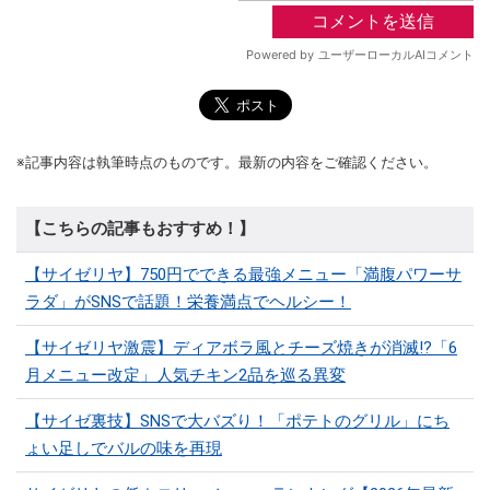
※記事内容は執筆時点のものです。最新の内容をご確認ください。
【こちらの記事もおすすめ！】
【サイゼリヤ】750円でできる最強メニュー「満腹パワーサ
ラダ」がSNSで話題！栄養満点でヘルシー！
【サイゼリヤ激震】ディアボラ風とチーズ焼きが消滅!?「6
月メニュー改定」人気チキン2品を巡る異変
【サイゼ裏技】SNSで大バズり！「ポテトのグリル」にち
ょい足しでバルの味を再現