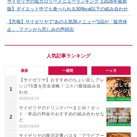
サイゼリヤの低カロリーメニューランキング【2026年最新
版】ダイエット中でも食べられる300kcal以下の組み合わせ
【悲報】サイゼリヤで“あの人気鶏メニュー”2品が「販売休
止」…ファンから悲しみの声続出
最新
一週間
一ヶ月
【サイゼリヤ】おすすめのちょい足しアレ
ンジ15選を完全攻略！コスパ最強組み合
1
わせ...
2025/02/10
サイゼリヤのドリンクバーまとめ！セッ
ト・単品の料金やおすすめの組み合わせな
2
ど
2025/02/04
サイゼリヤの復活定番パスタ「アラビアー