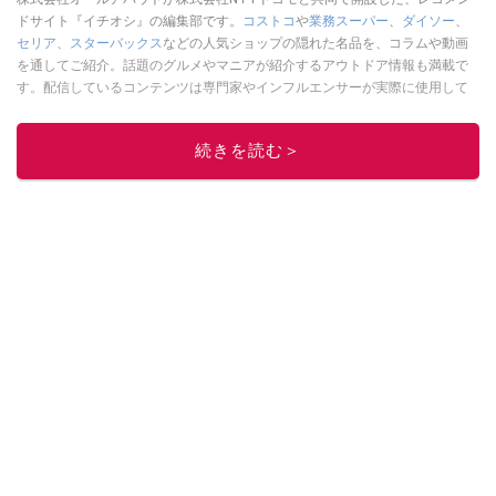
ドサイト『イチオシ』の編集部です。
コストコ
や
業務スーパー
、
ダイソー
、
セリア
、
スターバックス
などの人気ショップの隠れた名品を、コラムや動画
を通してご紹介。話題のグルメやマニアが紹介するアウトドア情報も満載で
す。配信しているコンテンツは専門家やインフルエンサーが実際に使用して
レビューしています。毎日トレンド情報をお届けしているので、ぜひ
Google
ニュースでフォロー
してください！
続きを読む＞
このイチオシストの他の記事を読む