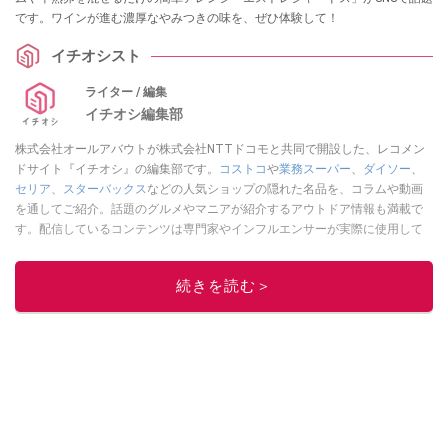
です。ワインが進む濃厚なやみつきの味を、ぜひ体験して！
イチオシスト
ライター / 編集
イチオシ編集部
株式会社オールアバウトが株式会社NTTドコモと共同で開設した、レコメン
ドサイト『イチオシ』の編集部です。
コストコ
や
業務スーパー
、
ダイソー
、
セリア
、
スターバックス
などの人気ショップの隠れた名品を、コラムや動画
を通してご紹介。話題のグルメやマニアが紹介するアウトドア情報も満載で
す。配信しているコンテンツは専門家やインフルエンサーが実際に使用して
レビューしています。毎日トレンド情報をお届けしているので、ぜひ
Google
ニュースでフォロー
してください！
続きを読む＞
このイチオシストの他の記事を読む