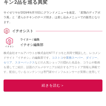
キン2品を巡る異変
サイゼリヤが2026年6月10日にグランドメニューを改定。「若鶏のディアボ
ラ風」と「柔らかチキンのチーズ焼き」は差し込みメニューでの販売となり
ます。
イチオシスト
ライター / 編集
イチオシ編集部
株式会社オールアバウトが株式会社NTTドコモと共同で開設した、レコメン
ドサイト『イチオシ』の編集部です。
コストコ
や
業務スーパー
、
ダイソー
、
セリア
、
スターバックス
などの人気ショップの隠れた名品を、コラムや動画
を通してご紹介。話題のグルメやマニアが紹介するアウトドア情報も満載で
す。配信しているコンテンツは専門家やインフルエンサーが実際に使用して
レビューしています。毎日トレンド情報をお届けしているので、ぜひ
Google
ニュースでフォロー
してください！
続きを読む＞
このイチオシストの他の記事を読む