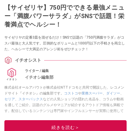
【サイゼリヤ】750円でできる最強メニュ
ー「満腹パワーサラダ」がSNSで話題！栄
養満点でヘルシー！
サイゼリヤの定番3皿を混ぜるだけ！SNSで話題の「750円満腹サラダ」がコ
スパ最強と大人気です。圧倒的なボリュームと1000円以下の手軽さを両立し
た、ヘルシーで大満足のアレンジ術をぜひチェック！
イチオシスト
ライター / 編集
イチオシ編集部
株式会社オールアバウトが株式会社NTTドコモと共同で開設した、レコメン
ドサイト『イチオシ』の編集部です。
コストコ
や
業務スーパー
、
ダイソー
、
セリア
、
スターバックス
などの人気ショップの隠れた名品を、コラムや動画
を通してご紹介。話題のグルメやマニアが紹介するアウトドア情報も満載で
す。配信しているコンテンツは専門家やインフルエンサーが実際に使用して
レビューしています。毎日トレンド情報をお届けしているので、ぜひ
Google
ニュースでフォロー
してください！
続きを読む＞