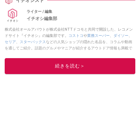
イチオシスト
ライター / 編集
イチオシ編集部
株式会社オールアバウトが株式会社NTTドコモと共同で開設した、レコメン
ドサイト『イチオシ』の編集部です。
コストコ
や
業務スーパー
、
ダイソー
、
セリア
、
スターバックス
などの人気ショップの隠れた名品を、コラムや動画
を通してご紹介。話題のグルメやマニアが紹介するアウトドア情報も満載で
す。配信しているコンテンツは専門家やインフルエンサーが実際に使用して
レビューしています。毎日トレンド情報をお届けしているので、ぜひ
Google
続きを読む＞
ニュースでフォロー
してください！
このイチオシストの他の記事を読む