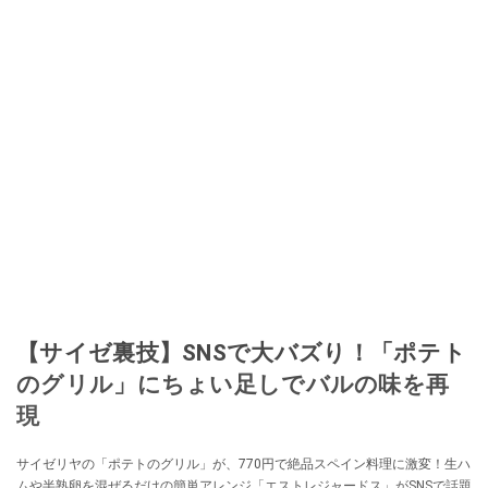
【サイゼ裏技】SNSで大バズり！「ポテト
のグリル」にちょい足しでバルの味を再
現
サイゼリヤの「ポテトのグリル」が、770円で絶品スペイン料理に激変！生ハ
ムや半熟卵を混ぜるだけの簡単アレンジ「エストレジャードス」がSNSで話題