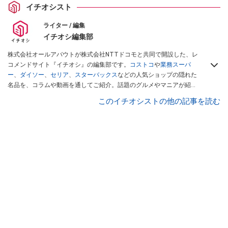
イチオシスト
ライター / 編集
イチオシ編集部
株式会社オールアバウトが株式会社NTTドコモと共同で開設した、レ
コメンドサイト『イチオシ』の編集部です。
コストコ
や
業務スーパ
ー
、
ダイソー
、
セリア
、
スターバックス
などの人気ショップの隠れた
名品を、コラムや動画を通してご紹介。話題のグルメやマニアが紹介
するアウトドア情報も満載です。配信しているコンテンツは専門家や
このイチオシストの他の記事を読む
インフルエンサーが実際に使用してレビューしています。毎日トレン
ド情報をお届けしているので、ぜひ
Googleニュースでフォロー
してく
ださい！