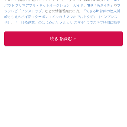
バウト フリマアプリ・ネットオークション ガイド
。
NHK「あさイチ」
や
フ
ジテレビ「ノンストップ」
などの情報番組に出演。
『できるfit 節約の達人川
崎さちえのポイ活＋クーポン＋メルカリ スマホでおトク術』（インプレス
刊）
、
『「ゆる副業」のはじめかた メルカリ スマホ1つでスキマ時間に効率
的に稼ぐ！』（翔泳社刊）
ほか著書多数。ブログは
「川崎さちえのごちゃま
ぜ日記」
。
続きを読む＞
■経歴：2003年、夫が子育てをするために、突然会社を辞める。翌月からの
給料が０円になり、家にいながら、しかも空いた時間でできるオークション
に目をつける。しかし、取引の仕方がわからずに、まずは落札者として参
加。その後、出品者側にまわり、家の中の物を出品しまくる。出品する物が
ほぼなくなってからは、仕入れを経験。ネットオークションを生活の一部に
取り入れるべく、「ネットオークションやフリマアプリは生活のインフラに
なる」という考えを持つ。また消費税増税の社会においては、ネットオーク
ションやフリマアプリが家計の救世主になりえると考え、業者とは違う視点
でユーザーとして参加中。
このイチオシストの他の記事を読む