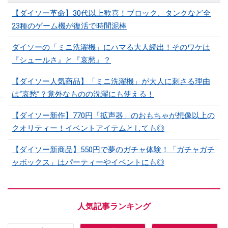
【ダイソー革命】30代以上歓喜！ブロック、タンクなど全
23種のゲーム機が復活で時間泥棒
ダイソーの「ミニ洗濯機」にハマる大人続出！そのワケは
『シュールさ』と『哀愁』？
【ダイソー人気商品】「ミニ洗濯機」が大人に刺さる理由
は“哀愁”？意外なものの洗濯にも使える！
【ダイソー新作】770円「拡声器」のおもちゃが想像以上の
クオリティー！イベントアイテムとしても◎
【ダイソー新商品】550円で夢のガチャ体験！「ガチャガチ
ャボックス」はパーティーやイベントにも◎