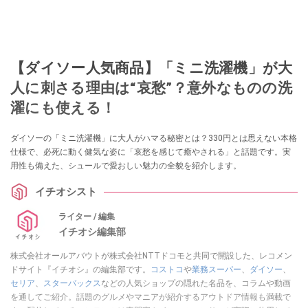
【ダイソー人気商品】「ミニ洗濯機」が大
人に刺さる理由は“哀愁”？意外なものの洗
濯にも使える！
ダイソーの「ミニ洗濯機」に大人がハマる秘密とは？330円とは思えない本格
仕様で、必死に動く健気な姿に「哀愁を感じて癒やされる」と話題です。実
用性も備えた、シュールで愛おしい魅力の全貌を紹介します。
イチオシスト
ライター / 編集
イチオシ編集部
株式会社オールアバウトが株式会社NTTドコモと共同で開設した、レコメン
ドサイト『イチオシ』の編集部です。
コストコ
や
業務スーパー
、
ダイソー
、
セリア
、
スターバックス
などの人気ショップの隠れた名品を、コラムや動画
を通してご紹介。話題のグルメやマニアが紹介するアウトドア情報も満載で