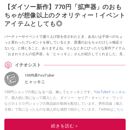
【ダイソー新作】770円「拡声器」のおも
ちゃが想像以上のクオリティー！イベント
アイテムとしても◎
パーティーやイベントで盛り上げ役を任されたとき、あるいは子供へのちょ
っと変わったプレゼントを探しているとき、普通のおもちゃだけじゃ物足り
ないな…と感じること、ありますよね。そんなときにぴったりな新作アイテム
「おまわりさんの拡声器」を「ヒャッキニ」さんが紹介してくれました。見
た目以上にしっかりした作りで、大人も子供も夢中になること間違いなしで
イチオシスト
す。
100均系YouTuber
ヒャッキニ
100円ショップの気になる一品、略してヒャッキニです。
YouTubeチャンネル
で、個人的に気になって購入した、ダイソー・セリア・キャンドゥ・ワッツ
などの１００円ショップの商品紹介動画を配信しています。男性目線（個人
主観）で気になったものを個人的な感想で紹介しています。Twitterは
こちら
から！
このイチオシストの他の記事を読む
続きを読む＞