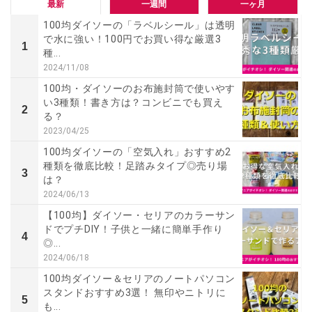
最新
一週間
一ヶ月
100均ダイソーの「ラベルシール」は透明
で水に強い！100円でお買い得な厳選3
1
種...
2024/11/08
100均・ダイソーのお布施封筒で使いやす
い3種類！書き方は？コンビニでも買え
2
る？
2023/04/25
100均ダイソーの「空気入れ」おすすめ2
種類を徹底比較！足踏みタイプ◎売り場
3
は？
2024/06/13
【100均】ダイソー・セリアのカラーサン
ドでプチDIY！子供と一緒に簡単手作り
4
◎...
2024/06/18
100均ダイソー＆セリアのノートパソコン
スタンドおすすめ3選！ 無印やニトリに
5
も...