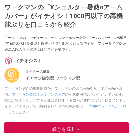
ワークマンの「Xシェルター暑熱αアーム
カバー」がイチオシ！1000円以下の高機
能ぶりを口コミから紹介
ワークマンの「レディースエックスシェルター暑熱αアームカバー」は980円
で16の暑熱対策機能を搭載。快適な肌触りが人気ですが、フリーサイズのた
め二の腕のサイズ感には注意が必要です。
イチオシスト
ライター / 編集
イチオシ編集部 ワークマン部
ワークマン好きの編集部員が、ワークマンの人気商品やおすすめ商品を発
信。
ワークマン公式オンラインストア
の画像使用許諾をいただいています。
株式会社オールアバウトが株式会社NTTドコモと共同開設したレコメンドサ
イト「イチオシ」では毎日トレンド情報をお届け。
Googleニュースでフォロ
ー
してください！
このイチオシストの他の記事を読む
続きを読む＞