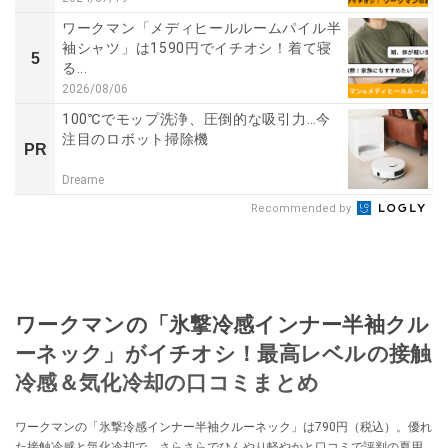
ワークマン「メディヒールルームパイル半
袖シャツ」は1590円でイチオシ！着て寝
5
る...
2026/08/06
100℃でモップ洗浄、圧倒的な吸引力…今
注目のロボット掃除機
PR
Dreame
Recommended by
ワークマンの「氷撃冷感インナー半袖クル
ーネック」がイチオシ！最高レベルの接触
冷感＆気化冷却の口コミまとめ
ワークマンの「氷撃冷感インナー半袖クルーネック」は790円（税込）。優れ
た接触冷感と気化冷却で、さらさらでひんやり軽やかと口コミで評判の夏用