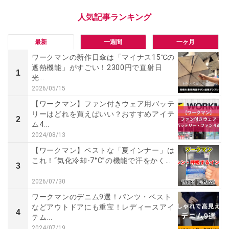
最新
一週間
一ヶ月
ワークマンの新作日傘は「マイナス15℃の
遮熱機能」がすごい！2300円で直射日
1
光...
2026/05/15
【ワークマン】ファン付きウェア用バッテ
リーはどれを買えばいい？おすすめアイテ
2
ム4...
2024/08/13
【ワークマン】ベストな「夏インナー」は
これ！“気化冷却-7°C”の機能で汗をかく...
3
2026/07/30
ワークマンのデニム9選！パンツ・ベスト
などアウトドアにも重宝！レディースアイ
4
テム...
2024/07/19