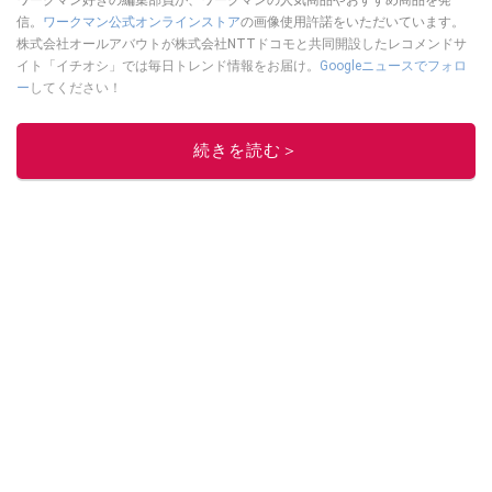
ワークマン好きの編集部員が、ワークマンの人気商品やおすすめ商品を発
信。
ワークマン公式オンラインストア
の画像使用許諾をいただいています。
株式会社オールアバウトが株式会社NTTドコモと共同開設したレコメンドサ
イト「イチオシ」では毎日トレンド情報をお届け。
Googleニュースでフォロ
ー
してください！
このイチオシストの他の記事を読む
続きを読む＞