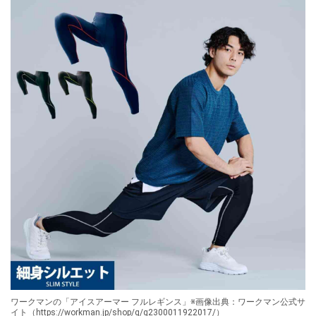
ワークマンの「アイスアーマー フルレギンス」※画像出典：ワークマン公式サ
イト（https://workman.jp/shop/g/g2300011922017/）