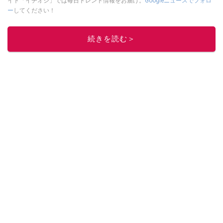
イト「イチオシ」では毎日トレンド情報をお届け。
Googleニュースでフォロ
ー
してください！
このイチオシストの他の記事を読む
続きを読む＞