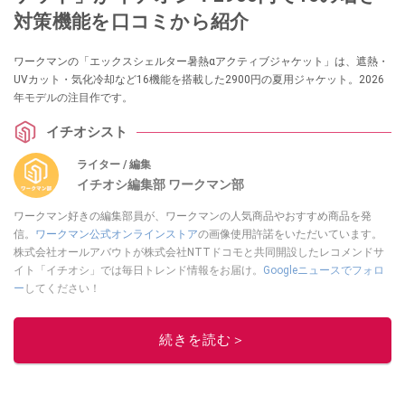
対策機能を口コミから紹介
ワークマンの「エックスシェルター暑熱αアクティブジャケット」は、遮熱・
UVカット・気化冷却など16機能を搭載した2900円の夏用ジャケット。2026
年モデルの注目作です。
イチオシスト
ライター / 編集
イチオシ編集部 ワークマン部
ワークマン好きの編集部員が、ワークマンの人気商品やおすすめ商品を発
信。
ワークマン公式オンラインストア
の画像使用許諾をいただいています。
株式会社オールアバウトが株式会社NTTドコモと共同開設したレコメンドサ
イト「イチオシ」では毎日トレンド情報をお届け。
Googleニュースでフォロ
ー
してください！
このイチオシストの他の記事を読む
続きを読む＞