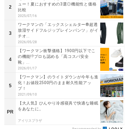
ュー！夏におすすめの3選◎機能性と価格
2
比較
2025/07/16
ワークマンの「エックスシェルター®超透
放湿サイドフルジップレインパンツ」がイ
3
チオ...
2026/05/28
【ワークマン衝撃価格】1900円以下でこ
の機能!?プロも認める「高コスパ安全
4
靴」...
2026/01/17
【ワークマン】のライトダウンが今年も進
化！お値段2500円のまま耐久性能アッ
5
プ！
2021/09/10
【大人気】ひんやり冷感寝具で快適な睡眠
をあなたに。
PR
アイリスプラザ
Recommended by