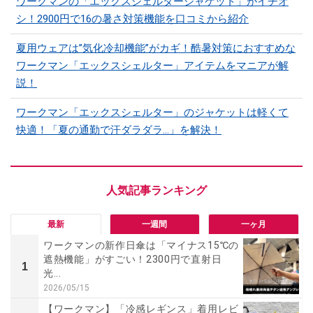
ワークマンの「エックスシェルタージャケット」がイチオ
シ！2900円で16の暑さ対策機能を口コミから紹介
夏用ウェアは”気化冷却機能”がカギ！酷暑対策におすすめな
ワークマン「エックスシェルター」アイテムをマニアが解
説！
ワークマン「エックスシェルター」のジャケットは軽くて
快適！「夏の通勤で汗ダラダラ...」を解決！
最新
一週間
一ヶ月
ワークマンの新作日傘は「マイナス15℃の
遮熱機能」がすごい！2300円で直射日
1
光...
2026/05/15
【ワークマン】「冷感レギンス」着用レビ