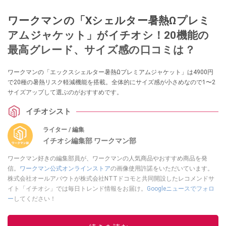
ワークマンの「Xシェルター暑熱Ωプレミ
アムジャケット」がイチオシ！20機能の
最高グレード、サイズ感の口コミは？
ワークマンの「エックスシェルター暑熱Ωプレミアムジャケット」は4900円
で20種の暑熱リスク軽減機能を搭載。全体的にサイズ感が小さめなので1〜2
サイズアップして選ぶのがおすすめです。
イチオシスト
ライター / 編集
イチオシ編集部 ワークマン部
ワークマン好きの編集部員が、ワークマンの人気商品やおすすめ商品を発
信。
ワークマン公式オンラインストア
の画像使用許諾をいただいています。
株式会社オールアバウトが株式会社NTTドコモと共同開設したレコメンドサ
イト「イチオシ」では毎日トレンド情報をお届け。
Googleニュースでフォロ
ー
してください！
このイチオシストの他の記事を読む