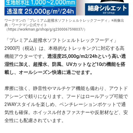
ワークマンの「プレミアム超撥水ソフトシェルトレックフーディ」※画像出
典：ワークマン公式サイト
（https://workman.jp/shop/g/g2300067598037/）
「プレミアム超撥水ソフトシェルトレックフーディ」
2900円（税込）は、本格的なトレッキングに対応する高
機能アウターです。
透湿度25,000g/m2/24hという高い透
湿性に加え、超撥水、防風、UVカットなど10の機能を搭
載し、オールシーズン快適に過ごせます。
摩擦に強く、静音性やマルチケア機能も備わり、アウトド
アシーンで頼りになります。フードはロールアップ可能で
2WAYスタイルを楽しめ、ベンチレーションポケットで通
気性も確保。ホイッスル付きファスナーや反射材など、安
全性にも配慮されています。