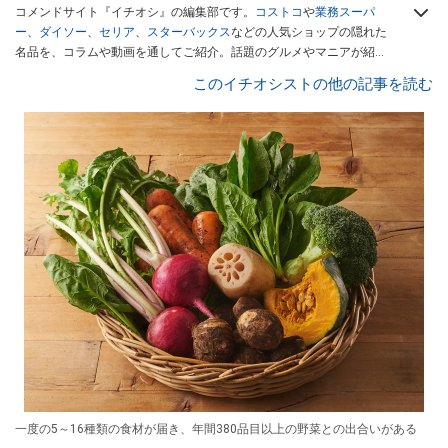
コメンドサイト『イチオシ』の編集部です。
コストコ
や
業務スーパ
ー
、
ダイソー
、
セリア
、
スターバックス
などの人気ショップの隠れた
名品を、コラムや動画を通してご紹介。話題のグルメやマニアが紹介
するアウトドア情報も満載です。配信しているコンテンツは専門家や
このイチオシストの他の記事を読む
インフルエンサーが実際に使用してレビューしています。毎日トレン
ド情報をお届けしているので、ぜひ
Googleニュースでフォロー
してく
ださい！
一度の5～16種類の食材が届き、年間380品目以上の野菜との出合いがある