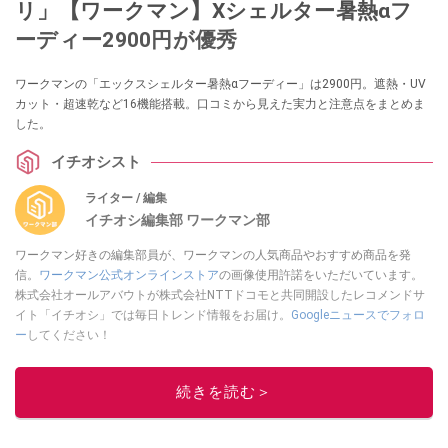
リ」【ワークマン】Xシェルター暑熱αフ
ーディー2900円が優秀
ワークマンの「エックスシェルター暑熱αフーディー」は2900円。遮熱・UV
カット・超速乾など16機能搭載。口コミから見えた実力と注意点をまとめま
した。
イチオシスト
ライター / 編集
イチオシ編集部 ワークマン部
ワークマン好きの編集部員が、ワークマンの人気商品やおすすめ商品を発
信。
ワークマン公式オンラインストア
の画像使用許諾をいただいています。
株式会社オールアバウトが株式会社NTTドコモと共同開設したレコメンドサ
イト「イチオシ」では毎日トレンド情報をお届け。
Googleニュースでフォロ
ー
してください！
このイチオシストの他の記事を読む
続きを読む＞