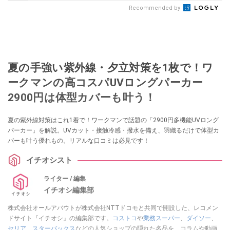
Recommended by
夏の手強い紫外線・夕立対策を1枚で！ワ
ークマンの高コスパUVロングパーカー
2900円は体型カバーも叶う！
夏の紫外線対策はこれ1着で！ワークマンで話題の「2900円多機能UVロング
パーカー」を解説。UVカット・接触冷感・撥水を備え、羽織るだけで体型カ
バーも叶う優れもの。リアルな口コミは必見です！
イチオシスト
ライター / 編集
イチオシ編集部
株式会社オールアバウトが株式会社NTTドコモと共同で開設した、レコメン
ドサイト『イチオシ』の編集部です。
コストコ
や
業務スーパー
、
ダイソー
、
セリア
、
スターバックス
などの人気ショップの隠れた名品を、コラムや動画