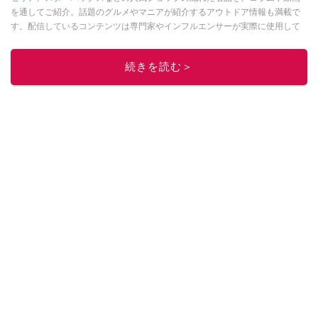
を通してご紹介。話題のグルメやマニアが紹介するアウトドア情報も満載で
す。配信しているコンテンツは専門家やインフルエンサーが実際に使用して
レビューしています。毎日トレンド情報をお届けしているので、ぜひ
Google
ニュースでフォロー
してください！
続きを読む＞
このイチオシストの他の記事を読む