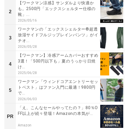
【ワークマン涼感】サンダルより快適か
も。2500円「エックスシェルター仕様の
2
靴」...
2026/05/16
ワークマンの「エックスシェルター®超透
放湿サイドフルジップレインパンツ」がイ
3
チオ...
2026/05/28
【ワークマン】冷感アームカバーおすすめ
3選！「500円以下も」夏のうっかり日焼
4
け...
2025/06/28
ワークマン「ウィンドコアエントリーセッ
トベスト」はファン入門に最適！9800円
5
で...
2026/06/03
「え、こんなセールやってたの？」80％O
FF以上が続々登場！Amazonの本気が...
PR
Amazon