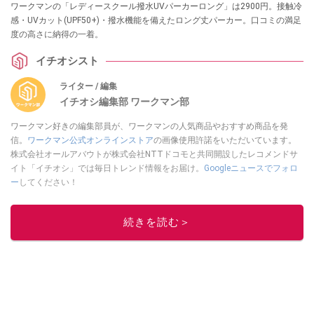
ワークマンの「レディースクール撥水UVパーカーロング」は2900円。接触冷
感・UVカット(UPF50+)・撥水機能を備えたロング丈パーカー。口コミの満足
度の高さに納得の一着。
イチオシスト
ライター / 編集
イチオシ編集部 ワークマン部
ワークマン好きの編集部員が、ワークマンの人気商品やおすすめ商品を発
信。
ワークマン公式オンラインストア
の画像使用許諾をいただいています。
株式会社オールアバウトが株式会社NTTドコモと共同開設したレコメンドサ
イト「イチオシ」では毎日トレンド情報をお届け。
Googleニュースでフォロ
ー
してください！
このイチオシストの他の記事を読む
続きを読む＞