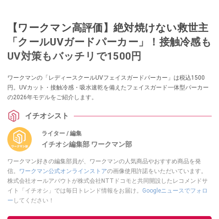
【ワークマン高評価】絶対焼けない救世主
「クールUVガードパーカー」！接触冷感も
UV対策もバッチリで1500円
ワークマンの「レディースクールUVフェイスガードパーカー」は税込1500
円。UVカット・接触冷感・吸水速乾を備えたフェイスガード一体型パーカー
の2026年モデルをご紹介します。
イチオシスト
ライター / 編集
イチオシ編集部 ワークマン部
ワークマン好きの編集部員が、ワークマンの人気商品やおすすめ商品を発
信。
ワークマン公式オンラインストア
の画像使用許諾をいただいています。
株式会社オールアバウトが株式会社NTTドコモと共同開設したレコメンドサ
イト「イチオシ」では毎日トレンド情報をお届け。
Googleニュースでフォロ
ー
してください！
このイチオシストの他の記事を読む