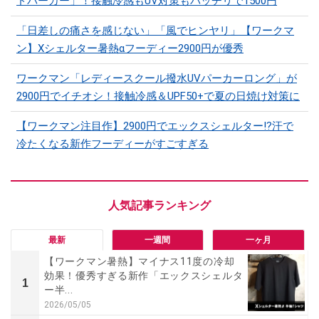
ドパーカー」！接触冷感もUV対策もバッチリで1500円
「日差しの痛さを感じない」「風でヒンヤリ」【ワークマ
ン】Xシェルター暑熱αフーディー2900円が優秀
ワークマン「レディースクール撥水UVパーカーロング」が
2900円でイチオシ！接触冷感＆UPF50+で夏の日焼け対策に
【ワークマン注目作】2900円でエックスシェルター!?汗で
冷たくなる新作フーディーがすごすぎる
最新
一週間
一ヶ月
【ワークマン暑熱】マイナス11度の冷却
効果！優秀すぎる新作「エックスシェルタ
1
ー半...
2026/05/05