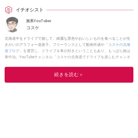
つ、サイドスリットや速乾・冷感機能で驚くほど涼しく快適に過ごせます。
イチオシスト
夏の外出を快適にする注目のアイテムをご紹介します。
旅系YouTuber
コスケ
北海道中をドライブで旅して、綺麗な景色やおいしいものを食べることが生
きがいのアラフォー道産子。フリーランスとして動画作成や
「コスケの北海
道ブログ」
を運営し、ドライブ＆車が好きということもあり、もっぱら旅は
車中泊。YouTubeチャンネル「コスケの北海道でドライブを楽しむチャンネ
ル」では、北海道の情報や車中泊の様子、旅だけではなく車のレポートなど
も配信中。
続きを読む＞
このイチオシストの他の記事を読む