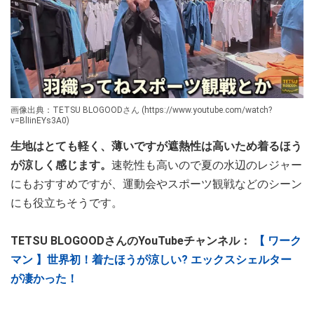
画像出典：TETSU BLOGOODさん (https://www.youtube.com/watch?
v=BlIinEYs3A0)
生地はとても軽く、薄いですが遮熱性は高いため着るほう
が涼しく感じます。
速乾性も高いので夏の水辺のレジャー
にもおすすめですが、運動会やスポーツ観戦などのシーン
にも役立ちそうです。
TETSU BLOGOODさんのYouTubeチャンネル：
【 ワーク
マン 】世界初！着たほうが涼しい? エックスシェルター
が凄かった！