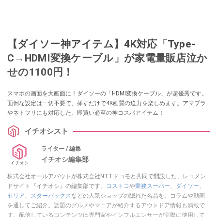
【ダイソー神アイテム】4K対応「Type-
C→HDMI変換ケーブル」が家電量販店泣か
せの1100円！
スマホの画面を大画面に！ダイソーの「HDMI変換ケーブル」が超優秀です。
面倒な設定は一切不要で、挿すだけで4K画質の迫力を楽しめます。アマプラ
やネトフリにも対応した、即買い必至の神コスパアイテム！
イチオシスト
ライター / 編集
イチオシ編集部
株式会社オールアバウトが株式会社NTTドコモと共同で開設した、レコメン
ドサイト『イチオシ』の編集部です。
コストコ
や
業務スーパー
、
ダイソー
、
セリア
、
スターバックス
などの人気ショップの隠れた名品を、コラムや動画
を通してご紹介。話題のグルメやマニアが紹介するアウトドア情報も満載で
す。配信しているコンテンツは専門家やインフルエンサーが実際に使用して