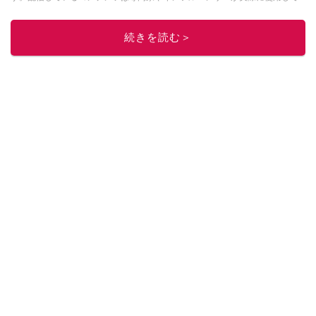
レビューしています。毎日トレンド情報をお届けしているので、ぜひ
Google
ニュースでフォロー
してください！
続きを読む＞
このイチオシストの他の記事を読む