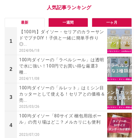
最新
一週間
一ヶ月
【100均】ダイソー・セリアのカラーサン
ドでプチDIY！子供と一緒に簡単手作り
1
◎...
2024/06/18
100均ダイソーの「ラベルシール」は透明
で水に強い！100円でお買い得な厳選3
2
種...
2024/11/08
100均ダイソーの「ルレット」はミシン目
カッターとして使える！セリアとの価格＆
3
売...
2025/03/26
100均ダイソー「80サイズ 梱包用段ボー
ル」の売り場はどこ？メルカリにも便利
4
2023/07/20