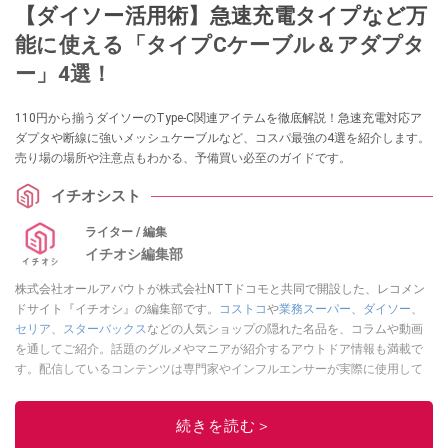
【ダイソー活用術】急速充電タイプなど万
能に使える「タイプCケーブル＆アダプタ
ー」4選！
110円から揃うダイソーのType-C関連アイテムを徹底解説！急速充電対応ア
ダプタや断線に強いメッシュケーブルなど、コスパ最強の4選を紹介します。
売り場の場所や注意点もわかる、予備買い必至のガイドです。
イチオシスト
ライター / 編集
イチオシ編集部
株式会社オールアバウトが株式会社NTTドコモと共同で開設した、レコメン
ドサイト『イチオシ』の編集部です。
コストコ
や
業務スーパー
、
ダイソー
、
セリア
、
スターバックス
などの人気ショップの隠れた名品を、コラムや動画
を通してご紹介。話題のグルメやマニアが紹介するアウトドア情報も満載で
す。配信しているコンテンツは専門家やインフルエンサーが実際に使用して
レビューしています。毎日トレンド情報をお届けしているので、ぜひ
Google
ニュースでフォロー
してください！
続きを読む＞
このイチオシストの他の記事を読む