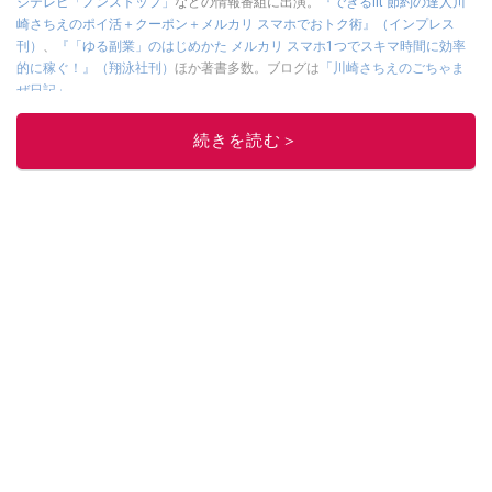
ジテレビ「ノンストップ」
などの情報番組に出演。
『できるfit 節約の達人川
崎さちえのポイ活＋クーポン＋メルカリ スマホでおトク術』（インプレス
刊）
、
『「ゆる副業」のはじめかた メルカリ スマホ1つでスキマ時間に効率
的に稼ぐ！』（翔泳社刊）
ほか著書多数。ブログは
「川崎さちえのごちゃま
ぜ日記」
。
■経歴：2003年、夫が子育てをするために、突然会社を辞める。翌月からの
給料が０円になり、家にいながら、しかも空いた時間でできるオークション
続きを読む＞
に目をつける。しかし、取引の仕方がわからずに、まずは落札者として参
加。その後、出品者側にまわり、家の中の物を出品しまくる。出品する物が
ほぼなくなってからは、仕入れを経験。ネットオークションを生活の一部に
取り入れるべく、「ネットオークションやフリマアプリは生活のインフラに
なる」という考えを持つ。また消費税増税の社会においては、ネットオーク
ションやフリマアプリが家計の救世主になりえると考え、業者とは違う視点
でユーザーとして参加中。
このイチオシストの他の記事を読む