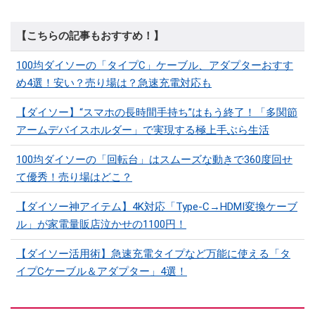
【こちらの記事もおすすめ！】
100均ダイソーの「タイプC」ケーブル、アダプターおすす
め4選！安い？売り場は？急速充電対応も
【ダイソー】“スマホの長時間手持ち”はもう終了！「多関節
アームデバイスホルダー」で実現する極上手ぶら生活
100均ダイソーの「回転台」はスムーズな動きで360度回せ
て優秀！売り場はどこ？
【ダイソー神アイテム】4K対応「Type-C→HDMI変換ケーブ
ル」が家電量販店泣かせの1100円！
【ダイソー活用術】急速充電タイプなど万能に使える「タ
イプCケーブル＆アダプター」4選！