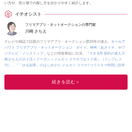
い方や、売り場での探し方を分かりやすく紹介します。
イチオシスト
フリマアプリ・ネットオークションの専門家
川崎 さちえ
テレビや雑誌で話題のフリマアプリ・オークション歴20年の達人。
オールア
バウト フリマアプリ・ネットオークション ガイド
。
NHK「あさイチ」
や
フ
ジテレビ「ノンストップ」
などの情報番組に出演。
『できるfit 節約の達人川
崎さちえのポイ活＋クーポン＋メルカリ スマホでおトク術』（インプレス
刊）
、
『「ゆる副業」のはじめかた メルカリ スマホ1つでスキマ時間に効率
的に稼ぐ！』（翔泳社刊）
ほか著書多数。ブログは
「川崎さちえのごちゃま
ぜ日記」
。
続きを読む＞
■経歴：2003年、夫が子育てをするために、突然会社を辞める。翌月からの
給料が０円になり、家にいながら、しかも空いた時間でできるオークション
に目をつける。しかし、取引の仕方がわからずに、まずは落札者として参
加。その後、出品者側にまわり、家の中の物を出品しまくる。出品する物が
ほぼなくなってからは、仕入れを経験。ネットオークションを生活の一部に
取り入れるべく、「ネットオークションやフリマアプリは生活のインフラに
なる」という考えを持つ。また消費税増税の社会においては、ネットオーク
ションやフリマアプリが家計の救世主になりえると考え、業者とは違う視点
でユーザーとして参加中。