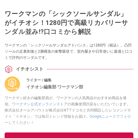
ワークマンの「シックソールサンダル」
がイチオシ！1280円で高級リカバリーサ
ンダル並み!?口コミから解説
ワークマンの「シックソールサンダルアドバンス」は1280円（税込）。凸凹
ソールの足裏刺激と2層構造の衝撃吸収で、室内履きや日常使いに最適と口コ
ミで評判のサンダルです。
イチオシスト
ライター / 編集
イチオシ編集部 ワークマン部
ワークマン好きの編集部員が、ワークマンの人気商品やおすすめ商品を発
信。
ワークマン公式オンラインストア
の画像使用許諾をいただいています。
株式会社オールアバウトが株式会社NTTドコモと共同開設したレコメンドサ
イト「イチオシ」では毎日トレンド情報をお届け。
Googleニュースでフォロ
ー
してください！
このイチオシストの他の記事を読む