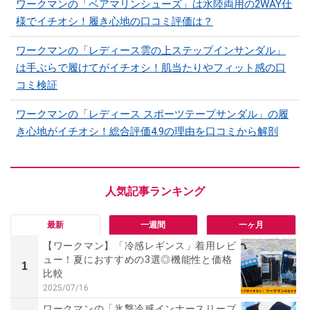
ワークマンの「ベアマリンシューズ」は水陸両用の2WAY仕
様でイチオシ！履き心地の口コミ評価は？
ワークマンの「レディース雲の上ステップインサンダル」
は手ぶらで履けてがイチオシ！肌当たりやフィット感の口
コミ検証
ワークマンの「レディース スポーツテープサンダル」の履
き心地がイチオシ！総合評価4.9の理由を口コミから解剖
最新
一週間
一ヶ月
【ワークマン】「冷感レギンス」着用レビ
ュー！夏におすすめの3選◎機能性と価格
1
比較
2025/07/16
ワークマンの「氷撃冷感インナースリーブ