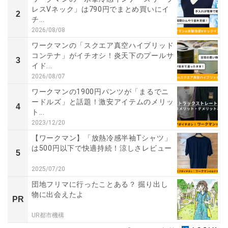
レスVネック」は790円でまとめ買いにイ
2
チ...
2026/08/08
ワークマンの「スクエア真空ハイブリッド
コンテナ」がイチオシ！炎天下のプールサ
3
イド...
2026/08/07
ワークマンの1900円パンツが「まるでニ
ードルズ」と話題！激安アイテムのメリッ
4
ト...
2023/12/20
【ワークマン】「放熱冷感半袖Tシャツ」
は500円以下で快適持続！涼しさレビュー
5
2025/07/20
団地フリマに行ったことある？ 掘り出し
物に出会えたよ
PR
UR都市機構