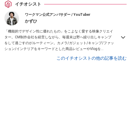
イチオシスト
ワークマン公式アンバサダー / YouTuber
かずひ
「機能的でデザイン性に優れたもの」をこよなく愛する映像クリエイ
ター。CM制作会社を経営しながら、毎週末は野へ繰り出しキャンプ
をして過ごすのがルーティーン。カメラ/ガジェット/キャンプ/ファッ
ション/インテリアをキーワードとした商品レビューやVlogを
YouTubeチャンネル「
かずひちゃんねる
」で発信中。最近は全身ワー
このイチオシストの他の記事を読む
クマンで過ごしている自称 #ワークマンおじさん である。
Twitter
はこ
ちら。