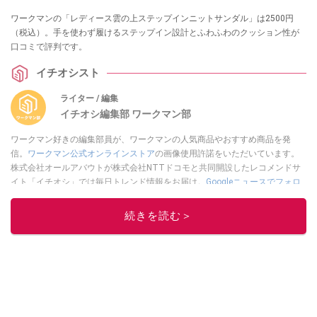
ワークマンの「レディース雲の上ステップインニットサンダル」は2500円
（税込）。手を使わず履けるステップイン設計とふわふわのクッション性が
口コミで評判です。
イチオシスト
ライター / 編集
イチオシ編集部 ワークマン部
ワークマン好きの編集部員が、ワークマンの人気商品やおすすめ商品を発
信。
ワークマン公式オンラインストア
の画像使用許諾をいただいています。
株式会社オールアバウトが株式会社NTTドコモと共同開設したレコメンドサ
イト「イチオシ」では毎日トレンド情報をお届け。
Googleニュースでフォロ
ー
してください！
続きを読む＞
このイチオシストの他の記事を読む