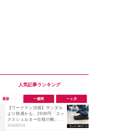
最新
一週間
一ヶ月
【ワークマン涼感】サンダル
ワークマン
より快適かも。2500円「エッ
ナー半袖ク
1
1
クスシェルター仕様の靴」が
チオシ！最
今夏の正解！
感＆気化冷
2026/05/16
2026/07/31