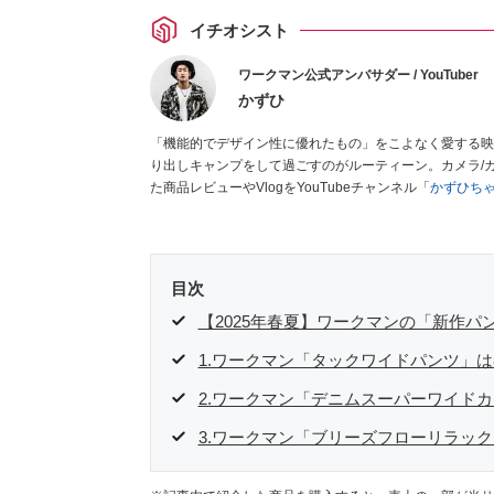
イチオシスト
ワークマン公式アンバサダー / YouTuber
かずひ
「機能的でデザイン性に優れたもの」をこよなく愛する映
り出しキャンプをして過ごすのがルーティーン。カメラ/ガ
た商品レビューやVlogをYouTubeチャンネル「
かずひち
#ワークマンおじさん である。
Twitter
はこちら。
目次
【2025年春夏】ワークマンの「新作パ
1.ワークマン「タックワイドパンツ」
2.ワークマン「デニムスーパーワイド
3.ワークマン「ブリーズフローリラッ