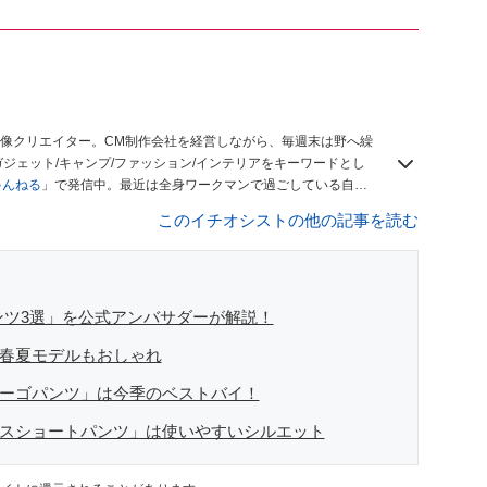
像クリエイター。CM制作会社を経営しながら、毎週末は野へ繰
ジェット/キャンプ/ファッション/インテリアをキーワードとし
ゃんねる
」で発信中。最近は全身ワークマンで過ごしている自称
このイチオシストの他の記事を読む
ンツ3選」を公式アンバサダーが解説！
は春夏モデルもおしゃれ
カーゴパンツ」は今季のベストバイ！
クスショートパンツ」は使いやすいシルエット