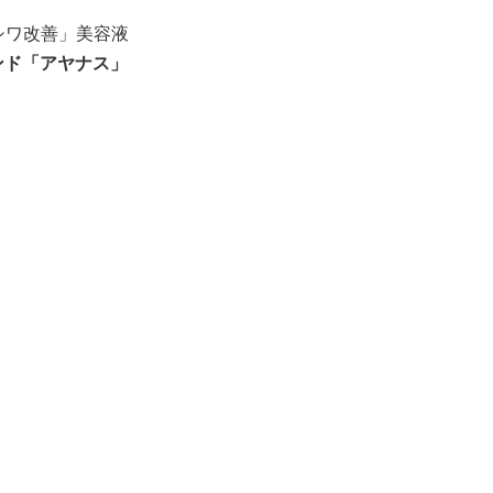
シワ改善」美容液
ンド「アヤナス」
。