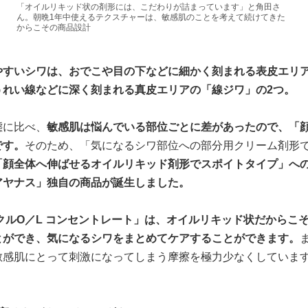
「オイルリキッド状の剤形には、こだわりが詰まっています」と角田さ
ん。朝晩1年中使えるテクスチャーは、敏感肌のことを考えて続けてきた
からこその商品設計
やすいシワは、おでこや目の下などに細かく刻まれる表皮エリ
うれい線などに深く刻まれる真皮エリアの「線ジワ」の2つ。
態に比べ、
敏感肌は悩んでいる部位ごとに差があったので、「
です。
そのため、「気になるシワ部位への部分用クリーム剤形
「顔全体へ伸ばせるオイルリキッド剤形でスポイトタイプ」へ
アヤナス」独自の商品が誕生しました。
クルO／L コンセントレート」は、オイルリキッド状だからこ
とができ、気になるシワをまとめてケアすることができます。
敏感肌にとって刺激になってしまう摩擦を極力少なくしていま