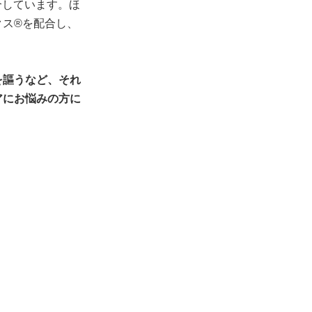
合しています。ほ
クス®を配合し、
を謳うなど、それ
アにお悩みの方に