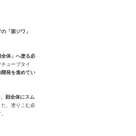
アの「面ジワ」
顔全体」へ塗る必
でチューブタイ
の開発を進めてい
そ、顔全体にスム
また、塗りこむ必
す。