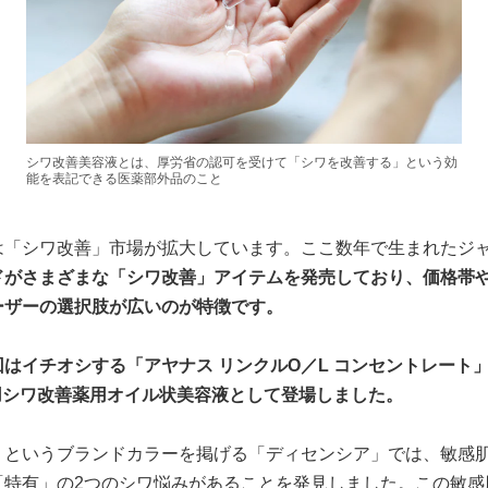
シワ改善美容液とは、厚労省の認可を受けて「シワを改善する」という効
能を表記できる医薬部外品のこと
は「シワ改善」市場が拡大しています。ここ数年で生まれたジ
ドがさまざまな「シワ改善」アイテムを発売しており、価格帯
ーザーの選択肢が広いのが特徴です。
はイチオシする「アヤナス リンクルO／L コンセントレート
用シワ改善薬用オイル状美容液として登場しました。
」というブランドカラーを掲げる「ディセンシア」では、敏感
「特有」の2つのシワ悩みがあることを発見しました。この敏感