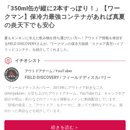
「350ml缶が縦に2本すっぽり！」【ワー
クマン】保冷力最強コンテナがあれば真夏
の炎天下でも安心
夏もキンキンに冷えた飲み物を持ち運びたい方へ！アウトドア情報を発信す
るFIELD DISCOVERYさんが、ワークマンの保冷力抜群「スクエア真空ハイブ
リッドコンテナ」を紹介してくれました。
イチオシスト
アウトドアチーム / YouTuber
FIELD DISCOVERY / フィールドディスカバリー
「フィールドディスカバリー」2013年にアウトドア好きな二人
(shinya&zen）が立ち上げたアウトドアチーム。YouTubeでは、キャンプギア
紹介や登山・釣りなどのフィールド体験をメインに動画配信しています。
「領域の発見」と「アウトドア」をテーマに、使ってて便利なアイテム、面
白かった商品などを紹介しています。
・YouTubeチャンネルは
こちら
・Instagramは
こちら
続きを読む＞