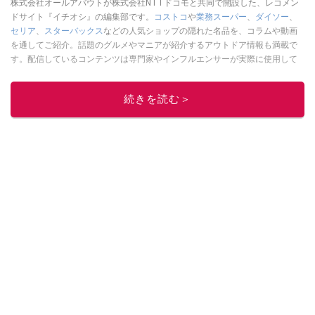
株式会社オールアバウトが株式会社NTTドコモと共同で開設した、レコメン
ドサイト『イチオシ』の編集部です。
コストコ
や
業務スーパー
、
ダイソー
、
セリア
、
スターバックス
などの人気ショップの隠れた名品を、コラムや動画
を通してご紹介。話題のグルメやマニアが紹介するアウトドア情報も満載で
す。配信しているコンテンツは専門家やインフルエンサーが実際に使用して
レビューしています。毎日トレンド情報をお届けしているので、ぜひ
Google
ニュースでフォロー
してください！
続きを読む＞
このイチオシストの他の記事を読む