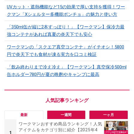
UVカット・遮熱機能など15の効果で厚い支持を獲得！ワー
クマン「Xシェルター多機能ポンチョ」の魅力と使い方
「350ml缶が縦に2本すっぽり！」【ワークマン】保冷力最
強コンテナがあれば真夏の炎天下でも安心
ワークマンの「スクエア真空コンテナ」がイチオシ！5800
円で炎天下でも食材が凍る実力を口コミ検証
「飲み終わりまで冷え冷え」【ワークマン】真空保冷500ml
缶ホルダー780円が夏の晩酌やキャンプに最高
最新
一週間
一ヶ月
ワークマンおすすめ商品ランキング！人気
アイテムをカテゴリ別に紹介【2025年4
1