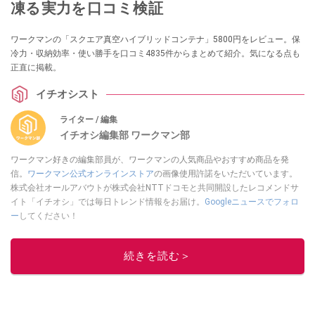
凍る実力を口コミ検証
ワークマンの「スクエア真空ハイブリッドコンテナ」5800円をレビュー。保
冷力・収納効率・使い勝手を口コミ4835件からまとめて紹介。気になる点も
正直に掲載。
イチオシスト
ライター / 編集
イチオシ編集部 ワークマン部
ワークマン好きの編集部員が、ワークマンの人気商品やおすすめ商品を発
信。
ワークマン公式オンラインストア
の画像使用許諾をいただいています。
株式会社オールアバウトが株式会社NTTドコモと共同開設したレコメンドサ
イト「イチオシ」では毎日トレンド情報をお届け。
Googleニュースでフォロ
ー
してください！
このイチオシストの他の記事を読む
続きを読む＞