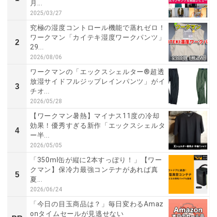
月...
2025/03/27
究極の湿度コントロール機能で蒸れゼロ！
ワークマン「カイテキ湿度ワークパンツ」
2
29...
2026/08/06
ワークマンの「エックスシェルター®超透
放湿サイドフルジップレインパンツ」がイ
3
チオ...
2026/05/28
【ワークマン暑熱】マイナス11度の冷却
効果！優秀すぎる新作「エックスシェルタ
4
ー半...
2026/05/05
「350ml缶が縦に2本すっぽり！」【ワー
クマン】保冷力最強コンテナがあれば真
5
夏...
2026/06/24
「今日の目玉商品は？」毎日変わるAmaz
onタイムセールが見逃せない