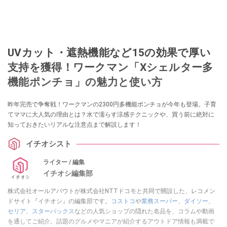
UVカット・遮熱機能など15の効果で厚い
支持を獲得！ワークマン「Xシェルター多
機能ポンチョ」の魅力と使い方
昨年完売で争奪戦！ワークマンの2300円多機能ポンチョが今年も登場。子育
てママに大人気の理由とは？水で濡らす涼感テクニックや、買う前に絶対に
知っておきたいリアルな注意点まで解説します！
イチオシスト
ライター / 編集
イチオシ編集部
株式会社オールアバウトが株式会社NTTドコモと共同で開設した、レコメン
ドサイト『イチオシ』の編集部です。
コストコ
や
業務スーパー
、
ダイソー
、
セリア
、
スターバックス
などの人気ショップの隠れた名品を、コラムや動画
を通してご紹介。話題のグルメやマニアが紹介するアウトドア情報も満載で