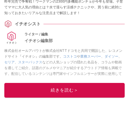
昨年完売で争奪戦！ワークマンの2300円多機能ポンチョが今年も登場。子育
てママに大人気の理由とは？水で濡らす涼感テクニックや、買う前に絶対に
知っておきたいリアルな注意点まで解説します！
イチオシスト
ライター / 編集
イチオシ編集部
株式会社オールアバウトが株式会社NTTドコモと共同で開設した、レコメン
ドサイト『イチオシ』の編集部です。
コストコ
や
業務スーパー
、
ダイソー
、
セリア
、
スターバックス
などの人気ショップの隠れた名品を、コラムや動画
を通してご紹介。話題のグルメやマニアが紹介するアウトドア情報も満載で
す。配信しているコンテンツは専門家やインフルエンサーが実際に使用して
レビューしています。毎日トレンド情報をお届けしているので、ぜひ
Google
ニュースでフォロー
してください！
続きを読む＞
このイチオシストの他の記事を読む