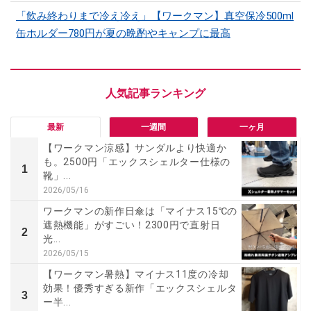
「飲み終わりまで冷え冷え」【ワークマン】真空保冷500ml
缶ホルダー780円が夏の晩酌やキャンプに最高
最新
一週間
一ヶ月
【ワークマン涼感】サンダルより快適か
も。2500円「エックスシェルター仕様の
1
靴」...
2026/05/16
ワークマンの新作日傘は「マイナス15℃の
遮熱機能」がすごい！2300円で直射日
2
光...
2026/05/15
【ワークマン暑熱】マイナス11度の冷却
効果！優秀すぎる新作「エックスシェルタ
3
ー半...