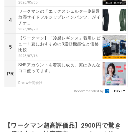
2026/05/05
ワークマンの「エックスシェルター®超透
放湿サイドフルジップレインパンツ」がイ
4
チオ...
2026/05/28
【ワークマン】「冷感レギンス」着用レビ
ュー！夏におすすめの3選◎機能性と価格
5
比較
2025/07/16
SNSアカウントを着実に成長。実はみんな
ココ使ってます。
PR
Dreaw合同会社
Recommended by
【ワークマン超高評価品】2900円で驚き