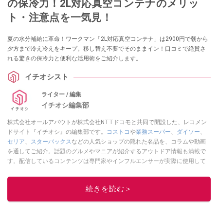
の保冷力！2L対応真空コンテナのメリッ
ト・注意点を一気見！
夏の水分補給に革命！ワークマン「2L対応真空コンテナ」は2900円で朝から
夕方まで冷え冷えをキープ。移し替え不要でそのままイン！口コミで絶賛さ
れる驚きの保冷力と便利な活用術をご紹介します。
イチオシスト
ライター / 編集
イチオシ編集部
株式会社オールアバウトが株式会社NTTドコモと共同で開設した、レコメン
ドサイト『イチオシ』の編集部です。
コストコ
や
業務スーパー
、
ダイソー
、
セリア
、
スターバックス
などの人気ショップの隠れた名品を、コラムや動画
を通してご紹介。話題のグルメやマニアが紹介するアウトドア情報も満載で
す。配信しているコンテンツは専門家やインフルエンサーが実際に使用して
レビューしています。毎日トレンド情報をお届けしているので、ぜひ
Google
ニュースでフォロー
してください！
続きを読む＞
このイチオシストの他の記事を読む