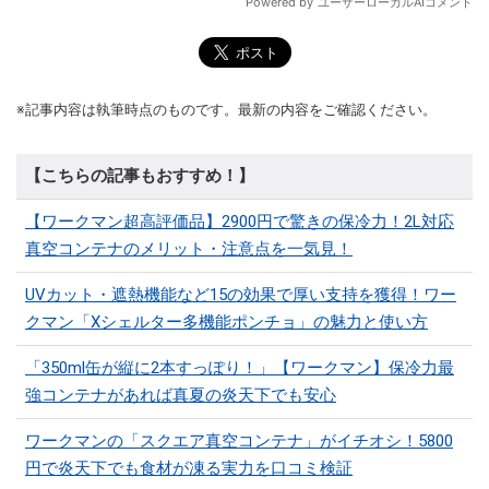
※記事内容は執筆時点のものです。最新の内容をご確認ください。
【こちらの記事もおすすめ！】
【ワークマン超高評価品】2900円で驚きの保冷力！2L対応
真空コンテナのメリット・注意点を一気見！
UVカット・遮熱機能など15の効果で厚い支持を獲得！ワー
クマン「Xシェルター多機能ポンチョ」の魅力と使い方
「350ml缶が縦に2本すっぽり！」【ワークマン】保冷力最
強コンテナがあれば真夏の炎天下でも安心
ワークマンの「スクエア真空コンテナ」がイチオシ！5800
円で炎天下でも食材が凍る実力を口コミ検証