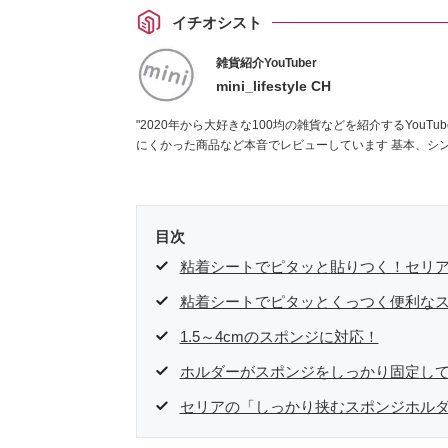
イチオシスト
雑貨紹介YouTuber
mini_lifestyle CH
"2020年から大好きな100均の雑貨などを紹介するYouTubeチャンネルを開設
にくかった商品な
目次
粘着シートでピタッと貼りつく！セリ
粘着シートでピタッとくっつく便利な
1.5～4cmのスポンジに対応！
ホルダーがスポンジをしっかり固定し
セリアの「しっかり挟むスポンジホル