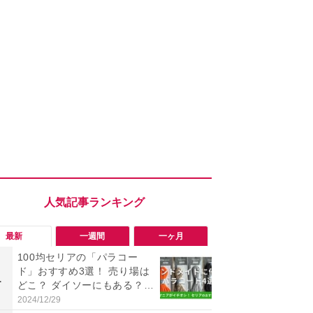
最新
一週間
一ヶ月
100均セリアの「パラコー
「ヤバい！
ド」おすすめ3選！ 売り場は
った…」と
1
1
どこ？ ダイソーにもある？
【7月30日G
色・長さ・太さも種類豊富
更】内容を
2024/12/29
2026/07/31