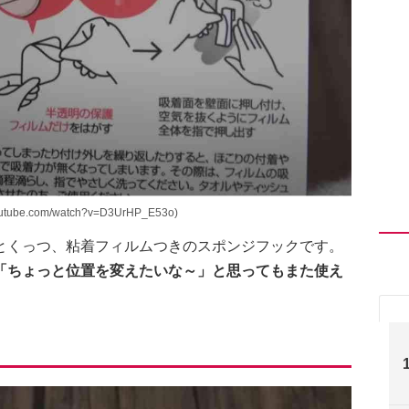
utube.com/watch?v=D3UrHP_E53o)
とくっつ、粘着フィルムつきのスポンジフックです。
「ちょっと位置を変えたいな～」と思ってもまた使え