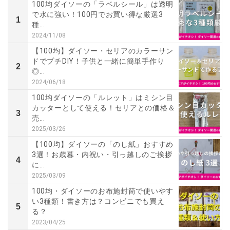
100均ダイソーの「ラベルシール」は透明
で水に強い！100円でお買い得な厳選3
1
種...
2024/11/08
【100均】ダイソー・セリアのカラーサン
ドでプチDIY！子供と一緒に簡単手作り
2
◎...
2024/06/18
100均ダイソーの「ルレット」はミシン目
カッターとして使える！セリアとの価格＆
3
売...
2025/03/26
【100均】ダイソーの「のし紙」おすすめ
3選！お歳暮・内祝い・引っ越しのご挨拶
4
に...
2025/03/09
100均・ダイソーのお布施封筒で使いやす
い3種類！書き方は？コンビニでも買え
5
る？
2023/04/25