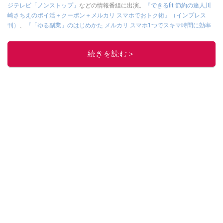
ジテレビ「ノンストップ」
などの情報番組に出演。
『できるfit 節約の達人川
崎さちえのポイ活＋クーポン＋メルカリ スマホでおトク術』（インプレス
刊）
、
『「ゆる副業」のはじめかた メルカリ スマホ1つでスキマ時間に効率
的に稼ぐ！』（翔泳社刊）
ほか著書多数。ブログは
「川崎さちえのごちゃま
ぜ日記」
。
続きを読む＞
■経歴：2003年、夫が子育てをするために、突然会社を辞める。翌月からの
給料が０円になり、家にいながら、しかも空いた時間でできるオークション
に目をつける。しかし、取引の仕方がわからずに、まずは落札者として参
加。その後、出品者側にまわり、家の中の物を出品しまくる。出品する物が
ほぼなくなってからは、仕入れを経験。ネットオークションを生活の一部に
取り入れるべく、「ネットオークションやフリマアプリは生活のインフラに
なる」という考えを持つ。また消費税増税の社会においては、ネットオーク
ションやフリマアプリが家計の救世主になりえると考え、業者とは違う視点
でユーザーとして参加中。
このイチオシストの他の記事を読む