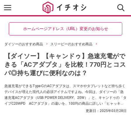
ホームページアドレス（URL）変更のお知らせ
ダイソーのおすすめ商品
スリーピーのおすすめ商品
【ダイソー】【キャンドゥ】急速充電がで
きる「ACアダプタ」を比較！770円とコス
パ◎持ち運びに便利なのは？
急速充電ができるType-CのACアダプタは、スマホやタブレットなど持ち歩く
デバイスが増えた現代人の必須アイテムですよね。今回は、ダイソーの「急
速充電ACアダプタ（USB POWER DELIVERY、20W）」と、キャンドゥの「タ
イプC20WPD ACアダプタ」の違いを、100均の商品に詳しい「ヒャッキ
ニ」さんが紹介してくれました。どちらも価格は同じで、デザインもよく似
更新日：
2025年03月28日
ているのですが、比べてみると異なる部分もあるそうです。