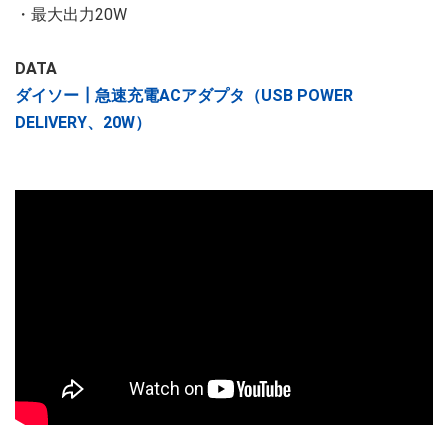
・最大出力20W
DATA
ダイソー┃急速充電ACアダプタ（USB POWER
DELIVERY、20W）