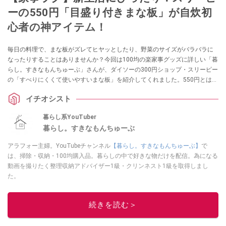
ーの550円「目盛り付きまな板」が自炊初
心者の神アイテム！
毎日の料理で、まな板がズレてヒヤッとしたり、野菜のサイズがバラバラに
なったりすることはありませんか？今回は100均の楽家事グッズに詳しい「暮
らし。すきなもんちゅーぶ」さんが、ダイソーの300円ショップ・スリーピー
の「すべりにくくて使いやすいまな板」を紹介してくれました。550円とは思
えない安定感と、均等にカットできる目盛りなど、自炊が楽しくなる工夫が
イチオシスト
満載。新生活のキッチンに揃えたい名品です！
暮らし系YouTuber
暮らし。すきなもんちゅーぶ
アラフォー主婦。YouTubeチャンネル
【暮らし。すきなもんちゅーぶ】
で
は、掃除・収納・100均購入品。暮らしの中で好きな物だけを配信。為になる
動画を撮りたく整理収納アドバイザー1級・クリンネスト1級を取得しまし
た。
このイチオシストの他の記事を読む
続きを読む＞