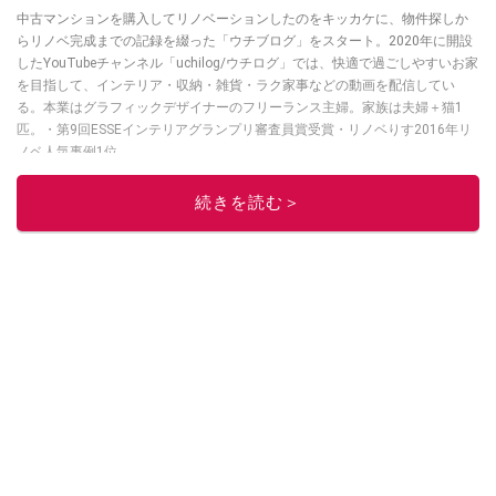
中古マンションを購入してリノベーションしたのをキッカケに、物件探しか
らリノベ完成までの記録を綴った「ウチブログ」をスタート。2020年に開設
したYouTubeチャンネル「uchilog/ウチログ」では、快適で過ごしやすいお家
を目指して、インテリア・収納・雑貨・ラク家事などの動画を配信してい
る。本業はグラフィックデザイナーのフリーランス主婦。家族は夫婦＋猫1
匹。・第9回ESSEインテリアグランプリ審査員賞受賞・リノベりす2016年リ
ノベ人気事例1位
このイチオシストの他の記事を読む
続きを読む＞