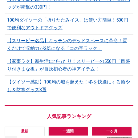
ッグが衝撃の330円！
100均ダイソーの「折りたたみイス」は使い方簡単！500円
で便利なアウトドアグッズ
【スリーピー名品】キッチンのデッドスペースに革命！置
くだけで収納力が2倍になる「コの字ラック」
【家事ラク】新生活にぴったり！スリーピーの550円「目盛
り付きまな板」が自炊初心者の神アイテム！
【ダイソー感動】100均の域を超えた！冬を快適にする癒や
し＆防寒グッズ3選
最新
一週間
一ヶ月