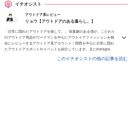
イチオシスト
アウトドア系レビュー
リョウ【アウトドアのある暮らし。】
「日常に隠れたアウトドアを探して。」 収集癖のある僕が、こだわり
のアウトドア用品やワークマンを中心にアウトドアファッションを独
自にレビューするアウトドア系アカウント！関西を中心に日常に隠れ
たアウトドアスポットやイベントも紹介しています。主にInstagram
を中心に、Lemon8厳選クリエーターとしても活動中！興味があれ
このイチオシストの他の記事を読む
ば、ぜひ覗きに来てください！お待ちしています！
Instagramはこち
らから！