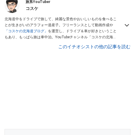
旅系YouTuber
コスケ
北海道中をドライブで旅して、綺麗な景色やおいしいものを食べるこ
とが生きがいのアラフォー道産子。フリーランスとして動画作成や
「コスケの北海道ブログ」
を運営し、ドライブ＆車が好きということ
もあり、もっぱら旅は車中泊。YouTubeチャンネル「コスケの北海道
でドライブを楽しむチャンネル」では、北海道の情報や車中泊の様
このイチオシストの他の記事を読む
子、旅だけではなく車のレポートなども配信中。