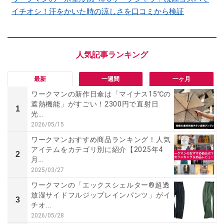
イチオシ！汗をかいた時の涼しさを口コミから検証
最新
一週間
一ヶ月
ワークマンの新作日傘は「マイナス15℃の
遮熱機能」がすごい！2300円で直射日
1
光...
2026/05/15
ワークマンおすすめ商品ランキング！人気
アイテムをカテゴリ別に紹介【2025年4
2
月...
2025/03/27
ワークマンの「エックスシェルター®超透
放湿サイドフルジップレインパンツ」がイ
3
チオ...
2026/05/28