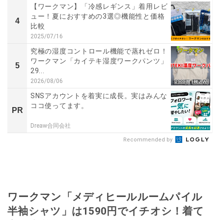
【ワークマン】「冷感レギンス」着用レビ
ュー！夏におすすめの3選◎機能性と価格
4
比較
2025/07/16
究極の湿度コントロール機能で蒸れゼロ！
ワークマン「カイテキ湿度ワークパンツ」
5
29...
2026/08/06
SNSアカウントを着実に成長。実はみんな
ココ使ってます。
PR
Dreaw合同会社
Recommended by
ワークマン「メディヒールルームパイル
半袖シャツ」は1590円でイチオシ！着て