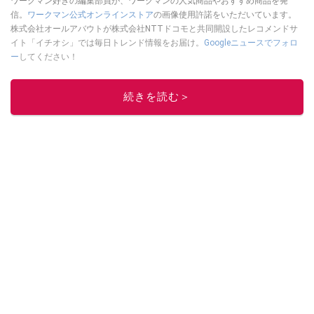
ワークマン好きの編集部員が、ワークマンの人気商品やおすすめ商品を発
信。
ワークマン公式オンラインストア
の画像使用許諾をいただいています。
株式会社オールアバウトが株式会社NTTドコモと共同開設したレコメンドサ
イト「イチオシ」では毎日トレンド情報をお届け。
Googleニュースでフォロ
ー
してください！
このイチオシストの他の記事を読む
続きを読む＞