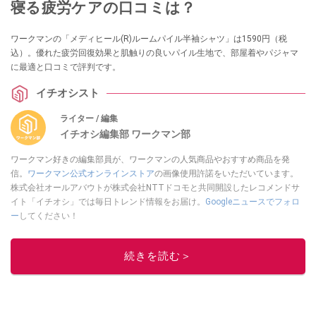
寝る疲労ケアの口コミは？
ワークマンの「メディヒール(R)ルームパイル半袖シャツ」は1590円（税
込）。優れた疲労回復効果と肌触りの良いパイル生地で、部屋着やパジャマ
に最適と口コミで評判です。
イチオシスト
ライター / 編集
イチオシ編集部 ワークマン部
ワークマン好きの編集部員が、ワークマンの人気商品やおすすめ商品を発
信。
ワークマン公式オンラインストア
の画像使用許諾をいただいています。
株式会社オールアバウトが株式会社NTTドコモと共同開設したレコメンドサ
イト「イチオシ」では毎日トレンド情報をお届け。
Googleニュースでフォロ
ー
してください！
このイチオシストの他の記事を読む
続きを読む＞