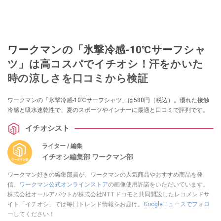
ワークマンの「氷撃冷感-10℃サーフシャ
ツ」は高コスパでイチオシ！汗をかいた
時の涼しさを口コミから検証
ワークマンの「氷撃冷感-10℃サーフシャツ」は580円（税込）。優れた接触
冷感と吸水速乾性で、夏のスポーツやインナーに最適と口コミで評判です。
イチオシスト
ライター / 編集
イチオシ編集部 ワークマン部
ワークマン好きの編集部員が、ワークマンの人気商品やおすすめ商品を発
信。
ワークマン公式オンラインストア
の画像使用許諾をいただいています。
株式会社オールアバウトが株式会社NTTドコモと共同開設したレコメンドサ
イト「イチオシ」では毎日トレンド情報をお届け。
Googleニュースでフォロ
ー
してください！