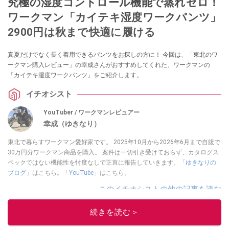
究極の湿度コントロール機能で蒸れゼロ！
ワークマン「カイテキ湿度ワークパンツ」
2900円は秋まで快適に履ける
真夏だけでなく長く着用できるパンツをお探しの方に！ 今回は、「東北のワ
ークマン購入レビュー」の幸成さんがおすすめしてくれた、ワークマンの
「カイテキ湿度ワークパンツ」をご紹介します。
イチオシスト
YouTuber / ワークマンレビュアー
幸成（ゆきなり）
東北で暮らすワークマン愛好家です。 2025年10月から2026年6月まで自腹で
30万円分ワークマン商品を購入。 案件は一切引き受けておらず、カタログス
ペックではない機能性を忖度なしで正直に報告していきます。「
ゆきなりの
ブログ
」はこちら。「
YouTube
」はこちら。
このイチオシストの他の記事を読む
続きを読む＞