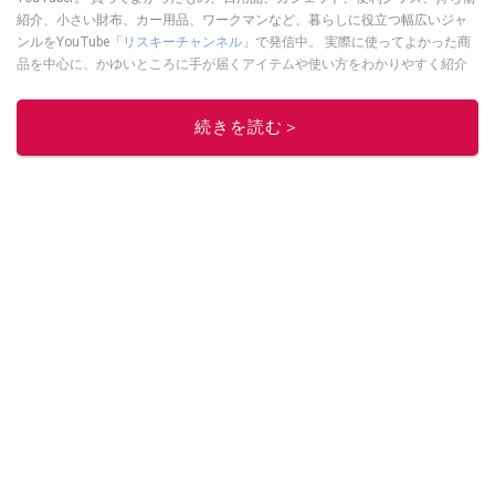
紹介、小さい財布、カー用品、ワークマンなど、暮らしに役立つ幅広いジャ
ンルをYouTube「
リスキーチャンネル
」で発信中。 実際に使ってよかった商
品を中心に、かゆいところに手が届くアイテムや使い方をわかりやすく紹介
しています。 ブログは
こちら
から！
このイチオシストの他の記事を読む
続きを読む＞