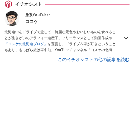
イチオシスト
旅系YouTuber
コスケ
北海道中をドライブで旅して、綺麗な景色やおいしいものを食べるこ
とが生きがいのアラフォー道産子。フリーランスとして動画作成や
「コスケの北海道ブログ」
を運営し、ドライブ＆車が好きということ
もあり、もっぱら旅は車中泊。YouTubeチャンネル「コスケの北海道
でドライブを楽しむチャンネル」では、北海道の情報や車中泊の様
このイチオシストの他の記事を読む
子、旅だけではなく車のレポートなども配信中。