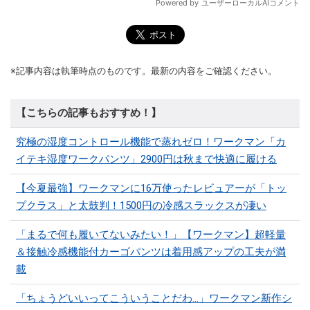
※記事内容は執筆時点のものです。最新の内容をご確認ください。
【こちらの記事もおすすめ！】
究極の湿度コントロール機能で蒸れゼロ！ワークマン「カ
イテキ湿度ワークパンツ」2900円は秋まで快適に履ける
【今夏最強】ワークマンに16万使ったレビュアーが「トッ
プクラス」と太鼓判！1500円の冷感スラックスが凄い
「まるで何も履いてないみたい！」【ワークマン】超軽量
＆接触冷感機能付カーゴパンツは着用感アップの工夫が満
載
「ちょうどいいってこういうことだわ...」ワークマン新作シ