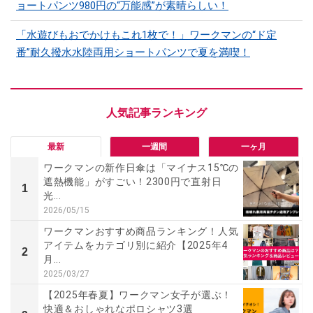
ョートパンツ980円の“万能感”が素晴らしい！
「水遊びもおでかけもこれ1枚で！」ワークマンの“ド定
番”耐久撥水水陸両用ショートパンツで夏を満喫！
最新
一週間
一ヶ月
ワークマンの新作日傘は「マイナス15℃の
遮熱機能」がすごい！2300円で直射日
1
光...
2026/05/15
ワークマンおすすめ商品ランキング！人気
アイテムをカテゴリ別に紹介【2025年4
2
月...
2025/03/27
【2025年春夏】ワークマン女子が選ぶ！
快適＆おしゃれなポロシャツ3選