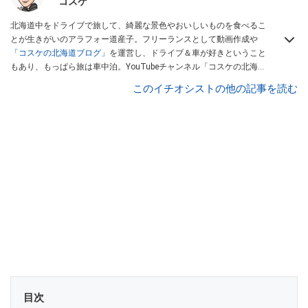
コスケ
北海道中をドライブで旅して、綺麗な景色やおいしいものを食べるこ
とが生きがいのアラフォー道産子。フリーランスとして動画作成や
「コスケの北海道ブログ」
を運営し、ドライブ＆車が好きということ
もあり、もっぱら旅は車中泊。YouTubeチャンネル「コスケの北海道
でドライブを楽しむチャンネル」では、北海道の情報や車中泊の様
このイチオシストの他の記事を読む
子、旅だけではなく車のレポートなども配信中。
目次