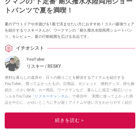
クマンの“ド定番”耐久撥水水陸両用ショー
トパンツで夏を満喫！
夏のアウトドアや水遊びを1着で済ませたい方におすすめ！コスパ最強ウェア
を紹介するリスキーさんが、ワークマンの「耐久撥水水陸両用ショートパン
ツ」をレビュー。夏の行動範囲を広げる名品です。
イチオシスト
YouTuber
リスキー / RESKY
便利な暮らしの道具や、日々の困りごとを解決するアイテムを紹介する
YouTuber。 買ってよかったもの、日用品、ガジェット、便利グッズ、持ち物
紹介、小さい財布、カー用品、ワークマンなど、暮らしに役立つ幅広いジャ
ンルをYouTube「
リスキーチャンネル
」で発信中。 実際に使ってよかった商
品を中心に、かゆいところに手が届くアイテムや使い方をわかりやすく紹介
しています。 ブログは
こちら
から！
このイチオシストの他の記事を読む
続きを読む＞