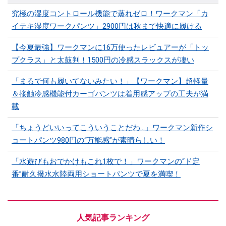
究極の湿度コントロール機能で蒸れゼロ！ワークマン「カ
イテキ湿度ワークパンツ」2900円は秋まで快適に履ける
【今夏最強】ワークマンに16万使ったレビュアーが「トッ
プクラス」と太鼓判！1500円の冷感スラックスが凄い
「まるで何も履いてないみたい！」【ワークマン】超軽量
＆接触冷感機能付カーゴパンツは着用感アップの工夫が満
載
「ちょうどいいってこういうことだわ...」ワークマン新作シ
ョートパンツ980円の“万能感”が素晴らしい！
「水遊びもおでかけもこれ1枚で！」ワークマンの“ド定
番”耐久撥水水陸両用ショートパンツで夏を満喫！