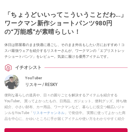
「ちょうどいいってこういうことだわ...」
ワークマン新作ショートパンツ980円
の“万能感”が素晴らしい！
休日は部屋着のまま快適に過ごし、そのまま外出もしたい方におすすめ！コ
スパ最強ウェアを紹介するリスキーさんが、ワークマンの「エブリストレッ
チショートパンツ」をレビュー。気楽に履ける優秀アイテムです。
イチオシスト
YouTuber
リスキー / RESKY
便利な暮らしの道具や、日々の困りごとを解決するアイテムを紹介する
YouTuber。 買ってよかったもの、日用品、ガジェット、便利グッズ、持ち物
紹介、小さい財布、カー用品、ワークマンなど、暮らしに役立つ幅広いジャ
ンルをYouTube「
リスキーチャンネル
」で発信中。 実際に使ってよかった商
品を中心に、かゆいところに手が届くアイテムや使い方をわかりやすく紹介
しています。 ブログは
こちら
から！