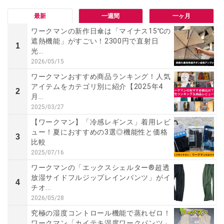
最新
一週間
一ヶ月
ワークマンの新作日傘は「マイナス15℃の
遮熱機能」がすごい！2300円で直射日
1
光...
2026/05/15
ワークマンおすすめ商品ランキング！人気
アイテムをカテゴリ別に紹介【2025年4
2
月...
2025/03/27
【ワークマン】「冷感レギンス」着用レビ
ュー！夏におすすめの3選◎機能性と価格
3
比較
2025/07/16
ワークマンの「エックスシェルター®超透
放湿サイドフルジップレインパンツ」がイ
4
チオ...
2026/05/28
究極の湿度コントロール機能で蒸れゼロ！
ワークマン「カイテキ湿度ワークパンツ」