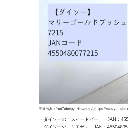
画像出典：YouTube/pyu*flowerさん(https://www.youtube.c
・ダイソーの「スイートピー」 JAN：45504
・ダイソーの「ミモザ」 JAN：455048050