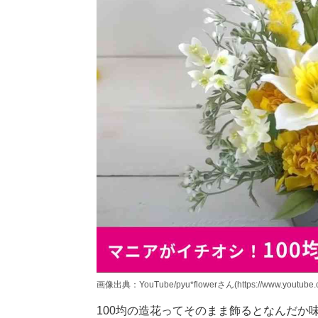
画像出典：YouTube/pyu*flowerさん(https://www.youtube.c
100均の造花ってそのまま飾るとなんだか