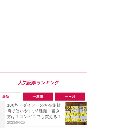
最新
一週間
一ヶ月
100均・ダイソーのお布施封
「ヤバい！
筒で使いやすい3種類！書き
った…」と
1
1
方は？コンビニでも買える？
【7月30日G
更】内容を
2023/04/25
2026/07/31