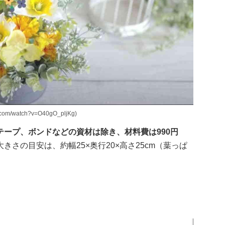
om/watch?v=O40gO_pljKg)
ープ、ボンドなどの資材は除き、材料費は990円
きさの目安は、約幅25×奥行20×高さ25cm（葉っぱ