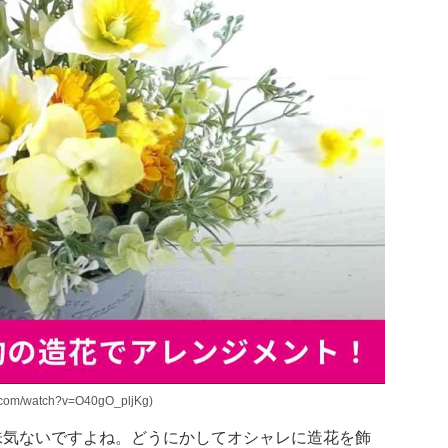
om/watch?v=O40gO_pljKg)
味気ないですよね。どうにかしてオシャレに造花を飾