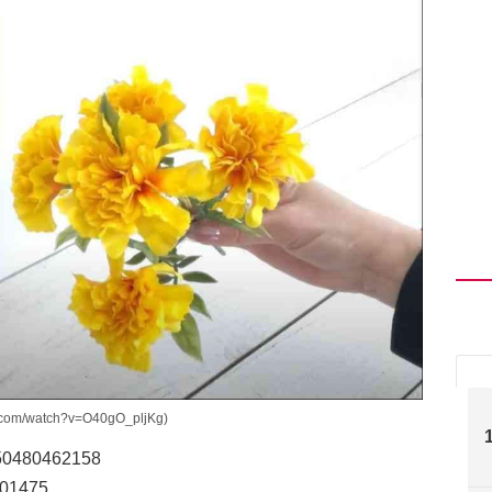
om/watch?v=O40gO_pljKg)
80462158
1475