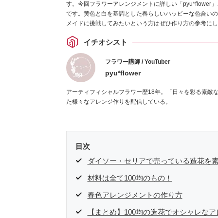
す。今回フラワーアレンジメントに詳しい「pyu*flow
です。黄色と白を基調とした春らしいハッピーな色合いの
メイドに挑戦してみたいという方はぜひ作り方の参考にし
イチオシスト
フラワー講師 / YouTuber
pyu*flower
アーティフィシャルフラワー歴18年。「日々を彩る素敵
た様々なアレンジ作りを配信している。
目次
ダイソー・セリアで売っている造花を
材料は全て100均のもの！
春色アレンジメントの作り方
【まとめ】100均の造花でオシャレな