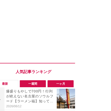
最新
一週間
一ヶ月
爆盛りもやしで700円！行列
「旅行気分
が絶えない名古屋のソウルフ
食べ比べし
1
1
ード【ラーメン福】知って
3つのご当地
る？
新発売
2026/06/12
2026/08/02