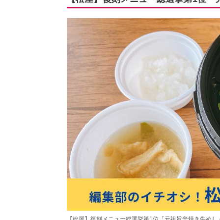
【松屋】復刻メニュー総選挙第1位「元祖旨辛焼き牛めし