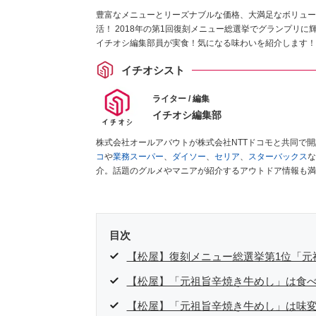
豊富なメニューとリーズナブルな価格、大満足なボリュー
活！ 2018年の第1回復刻メニュー総選挙でグランプリ
イチオシ編集部員が実食！気になる味わいを紹介します！
イチオシスト
ライター / 編集
イチオシ編集部
株式会社オールアバウトが株式会社NTTドコモと共同で
コ
や
業務スーパー
、
ダイソー
、
セリア
、
スターバックス
な
介。話題のグルメやマニアが紹介するアウトドア情報も満
が実際に使用してレビューしています。毎日トレンド情報
ださい！
目次
【松屋】復刻メニュー総選挙第1位「元
【松屋】「元祖旨辛焼き牛めし」は食
【松屋】「元祖旨辛焼き牛めし」は味