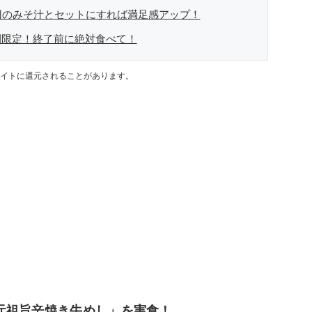
円のみそ汁とセットにすれば満足感アップ！
間限定！終了前に絶対食べて！
イトに還元されることがあります。
元祖旨辛焼き牛めし」を実食！