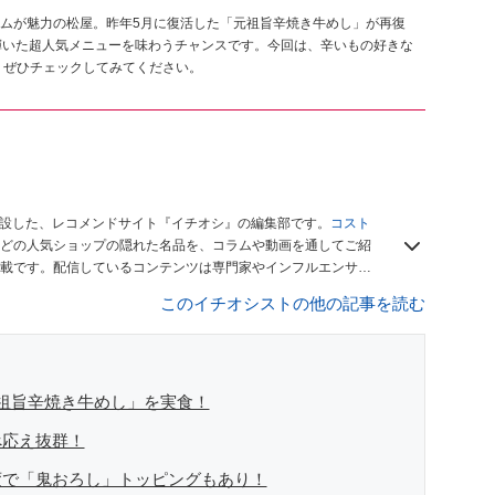
ムが魅力の松屋。昨年5月に復活した「元祖旨辛焼き牛めし」が再復
に輝いた超人気メニューを味わうチャンスです。今回は、辛いもの好きな
 ぜひチェックしてみてください。
開設した、レコメンドサイト『イチオシ』の編集部です。
コスト
どの人気ショップの隠れた名品を、コラムや動画を通してご紹
載です。配信しているコンテンツは専門家やインフルエンサー
をお届けしているので、ぜひ
Googleニュースでフォロー
してく
このイチオシストの他の記事を読む
祖旨辛焼き牛めし」を実食！
べ応え抜群！
変で「鬼おろし」トッピングもあり！