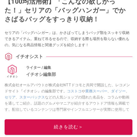
【100均活用術】「こんなの欲しかっ
た！」セリアの「バッグハンガー」でか
さばるバッグをすっきり収納！
セリアの「バッグハンガー」は、かさばってしまうバッグ類をスッキリ収納
できるアイテム。重ねて吊るせるので、収納する際も場所を取らない優れも
の。気になる商品情報と関連グッズを紹介します！
イチオシスト
ライター / 編集
イチオシ編集部
株式会社オールアバウトが株式会社NTTドコモと共同で開設した、レコメン
ドサイト『イチオシ』の編集部です。
コストコ
や
業務スーパー
、
ダイソー
、
セリア
、
スターバックス
などの人気ショップの隠れた名品を、コラムや動画
を通してご紹介。話題のグルメやマニアが紹介するアウトドア情報も満載で
す。配信しているコンテンツは専門家やインフルエンサーが実際に使用して
レビューしています。毎日トレンド情報をお届けしているので、ぜひ
Google
ニュースでフォロー
してください！
続きを読む＞
このイチオシストの他の記事を読む