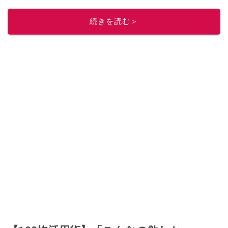
レビューしています。毎日トレンド情報をお届けしているので、ぜひ
Google
ニュースでフォロー
してください！
続きを読む＞
このイチオシストの他の記事を読む