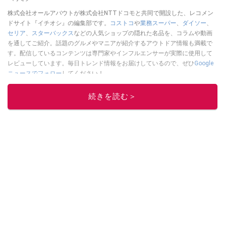
株式会社オールアバウトが株式会社NTTドコモと共同で開設した、レコメン
ドサイト『イチオシ』の編集部です。
コストコ
や
業務スーパー
、
ダイソー
、
セリア
、
スターバックス
などの人気ショップの隠れた名品を、コラムや動画
を通してご紹介。話題のグルメやマニアが紹介するアウトドア情報も満載で
す。配信しているコンテンツは専門家やインフルエンサーが実際に使用して
レビューしています。毎日トレンド情報をお届けしているので、ぜひ
Google
ニュースでフォロー
してください！
このイチオシストの他の記事を読む
続きを読む＞