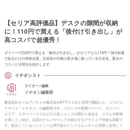
【セリア高評価品】デスクの隙間が収納
に！110円で買える「後付け引き出し」が
高コスパで超優秀！
ダイソーで220円で買える「後付け引き出し」がセリアなら110円！強力粘着
で貼るだけの簡単設置。文房具や印鑑の置き場に困っている方必見、驚きの
コスパと活用法を紹介します。
イチオシスト
ライター / 編集
イチオシ編集部
株式会社オールアバウトが株式会社NTTドコモと共同で開設した、レコメン
ドサイト『イチオシ』の編集部です。
コストコ
や
業務スーパー
、
ダイソー
、
セリア
、
スターバックス
などの人気ショップの隠れた名品を、コラムや動画
を通してご紹介。話題のグルメやマニアが紹介するアウトドア情報も満載で
す。配信しているコンテンツは専門家やインフルエンサーが実際に使用して