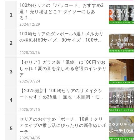
100均セリアの「パラコード」おすすめ3
選！ 売り場はどこ？ ダイソーにもあ
1
る？...
2024/12/29
100均セリアのダンボール6選！メルカリ
の梱包材60サイズ・80サイズ・100サ...
2
2025/03/16
【セリア】ガラス製「風鈴」は100円でお
しゃれ！夏の音を楽しめる窓辺のインテリ
3
ア
2025/07/24
【2025最新】100均セリアのリメイクシ
ートおすすめ26選！ 無地・木目調・モ...
4
2025/01/15
セリアのおすすめ「ポーチ」10選！クリ
アタイプや推し活にぴったりの新作ぬいポ
5
ーチ...
2025/04/05