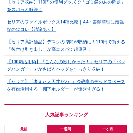
【セリア収納】110円の便利グッズで「ゴミ袋のあの問題」
をスパっと解決！
セリアのファイルボックス14種比較｜A4・書類整理に最強
なのはコレ【結論あり】
【セリア高評価品】デスクの隙間が収納に！110円で買える
「後付け引き出し」が高コスパで超優秀！
【100均活用術】「こんなの欲しかった！」セリアの「バッ
グハンガー」でかさばるバッグをすっきり収納！
【セリア】「考えた人天才だわ…」冷蔵庫のデッドスペース
を有効活用する「棚下ホルダー」が優秀すぎる！
最新
一週間
一ヶ月