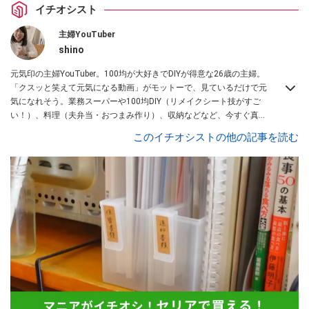
イチオシスト
主婦YouTuber
shino
元気印の主婦YouTuber。100均が大好きでDIYが得意な26歳の主婦。
「クスッと笑えて元気になる動画」がモットーで、見ているだけで元
気になれそう。業務スーパーや100均DIY（リメイクシート技がすご
い！）、料理（夫弁当・おつまみ作り）、収納などなど、今すぐ真似
したくなる主婦向けの動画を配信中！
このイチオシストの他の記事を読む