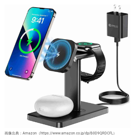
画像出典：Amazon（https://www.amazon.co.jp/dp/B0D9QRDCFL）