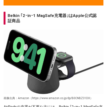
Belkin ｢2ｰinｰ1 MagSafe充電器｣はApple公式認
証商品
画像出典：Amazon（https://www.amazon.co.jp/dp/B0CNBZ31DX）
AirPodsの充電が不要な方には、Belkin ｢2ｰinｰ1 MagSafe充