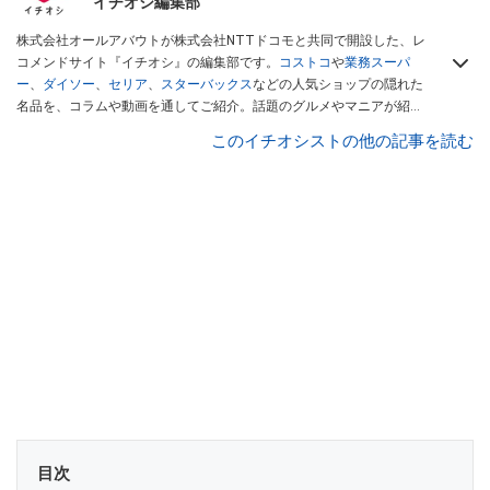
イチオシ編集部
株式会社オールアバウトが株式会社NTTドコモと共同で開設した、レ
コメンドサイト『イチオシ』の編集部です。
コストコ
や
業務スーパ
ー
、
ダイソー
、
セリア
、
スターバックス
などの人気ショップの隠れた
名品を、コラムや動画を通してご紹介。話題のグルメやマニアが紹介
するアウトドア情報も満載です。配信しているコンテンツは専門家や
このイチオシストの他の記事を読む
インフルエンサーが実際に使用してレビューしています。毎日トレン
ド情報をお届けしているので、ぜひ
Googleニュースでフォロー
してく
ださい！
目次