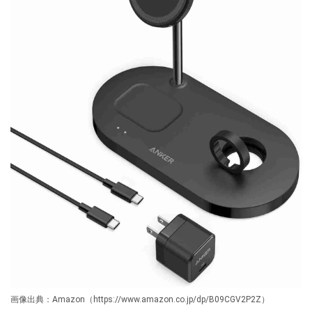
画像出典：Amazon（https://www.amazon.co.jp/dp/B09CGV2P2Z）