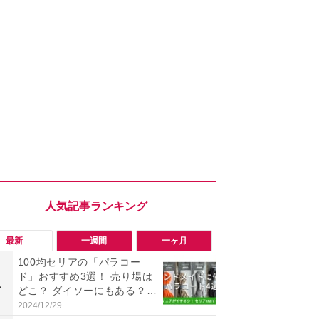
最新
一週間
一ヶ月
100均セリアの「パラコー
「会計時に
ド」おすすめ3選！ 売り場は
たい」「お
1
1
どこ？ ダイソーにもある？
【セブン】お
色・長さ・太さも種類豊富
リンク1本が
2024/12/29
2026/08/08