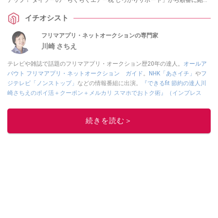
します。購入前にチェックしたい種類やシーン別おすすめと使い方について
イチオシスト
もまとめました。
フリマアプリ・ネットオークションの専門家
川崎 さちえ
テレビや雑誌で話題のフリマアプリ・オークション歴20年の達人。
オールア
バウト フリマアプリ・ネットオークション ガイド
。
NHK「あさイチ」
や
フ
ジテレビ「ノンストップ」
などの情報番組に出演。
『できるfit 節約の達人川
崎さちえのポイ活＋クーポン＋メルカリ スマホでおトク術』（インプレス
刊）
、
『「ゆる副業」のはじめかた メルカリ スマホ1つでスキマ時間に効率
的に稼ぐ！』（翔泳社刊）
ほか著書多数。ブログは
「川崎さちえのごちゃま
続きを読む＞
ぜ日記」
。
■経歴：2003年、夫が子育てをするために、突然会社を辞める。翌月からの
給料が０円になり、家にいながら、しかも空いた時間でできるオークション
に目をつける。しかし、取引の仕方がわからずに、まずは落札者として参
加。その後、出品者側にまわり、家の中の物を出品しまくる。出品する物が
ほぼなくなってからは、仕入れを経験。ネットオークションを生活の一部に
取り入れるべく、「ネットオークションやフリマアプリは生活のインフラに
なる」という考えを持つ。また消費税増税の社会においては、ネットオーク
ションやフリマアプリが家計の救世主になりえると考え、業者とは違う視点
でユーザーとして参加中。