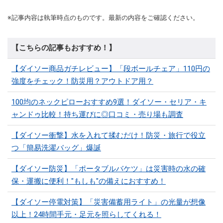
※記事内容は執筆時点のものです。最新の内容をご確認ください。
【こちらの記事もおすすめ！】
【ダイソー商品ガチレビュー】「段ボールチェア」110円の
強度をチェック！防災用？アウトドア用？
100均のネックピローおすすめ9選！ダイソー・セリア・キ
ャンドゥ比較！持ち運びに◎口コミ・売り場も調査
【ダイソー衝撃】水を入れて揉むだけ！防災・旅行で役立
つ「簡易洗濯バッグ」爆誕
【ダイソー防災】「ポータブルバケツ」は災害時の水の確
保・運搬に便利！"もしも"の備えにおすすめ！
【ダイソー停電対策】「災害備蓄用ライト」の光量が想像
以上！24時間手元・足元を照らしてくれる！