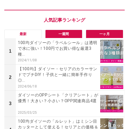
最新
一週間
一ヶ月
100均ダイソーの「ラベルシール」は透明
で水に強い！100円でお買い得な厳選3
1
種...
2024/11/08
【100均】ダイソー・セリアのカラーサン
ドでプチDIY！子供と一緒に簡単手作り
2
◎...
2024/06/18
ダイソーのOPPシート「クリアシート」が
優秀！大きい？小さい？OPP関連商品4選
3
2025/03/25
100均ダイソーの「ルレット」はミシン目
カッターとして使える！セリアとの価格＆