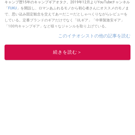
キャンプ歴15年のキャンプギアオタク。2019年12月よりYouTubeチャンネル
「
FUKU
」を開設し、ロマンあふれるモノから初心者さんにオススメのモノま
で、思い込み固定観念を交えてあーだこーだとしゃべくりながらレビューを
している。定番ブランドのギアだけでなく「ULギア」「中華製激安ギア」
「100均キャンプギア」など様々なジャンルを取り上げている。
このイチオシストの他の記事を読む
続きを読む＞