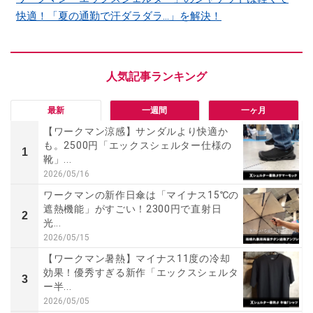
快適！「夏の通勤で汗ダラダラ...」を解決！
最新
一週間
一ヶ月
【ワークマン涼感】サンダルより快適か
も。2500円「エックスシェルター仕様の
1
靴」...
2026/05/16
ワークマンの新作日傘は「マイナス15℃の
遮熱機能」がすごい！2300円で直射日
2
光...
2026/05/15
【ワークマン暑熱】マイナス11度の冷却
効果！優秀すぎる新作「エックスシェルタ
3
ー半...
2026/05/05