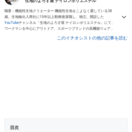
生地のよろず屋 ナイロンポリエステル
職業：機能性生地クリエーター 機能性生地をこよなく愛している38
歳。生地輸出入商社に15年以上勤務後退職し、独立。開設した
YouTube
チャンネル「生地のよろず屋 ナイロンポリエステル」にて、
ワークマンを中心にアウトドア、スポーツブランドの高機能ウェアを
配信している。Instagramでも情報発信している
このイチオシストの他の記事を読む
目次