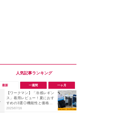
最新
一週間
一ヶ月
【ワークマン】「冷感レギン
究極の湿度
ス」着用レビュー！夏におす
で蒸れゼロ
1
1
すめの3選◎機能性と価格比
イテキ湿度ワ
較
00円は秋ま
2025/07/16
2026/08/06