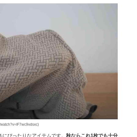
atch?v=IF7wc9vdsxc)
冬にぴったりなアイテムです。
秋ならこれ1枚でも十分