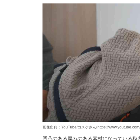
画像出典：YouTube/コスケさん(https://www.youtube.com/w
凹凸のある厚みのある素材になっている秋