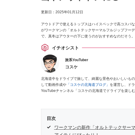
更新日：
2025年01月12日
アウトドアで使えるトップスはハイスペックで高コスパな
がワークマンの「オルトテックサーマルフルジップフーディ
で、真冬はアウターの下に使うのがおすすめなのだそう。
イチオシスト
旅系YouTuber
コスケ
北海道中をドライブで旅して、綺麗な景色やおいしいもの
して動画作成や
「コスケの北海道ブログ」
を運営し、ドラ
YouTubeチャンネル「コスケの北海道でドライブを楽
なく車のレポートなども配信中。
目次
ワークマンの新作「オルトテックサー
アイテムにぴったり！