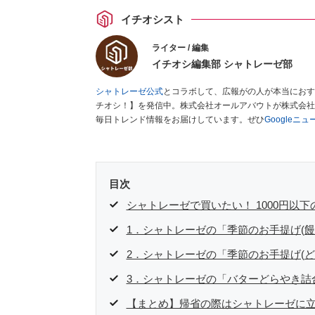
イチオシスト
ライター / 編集
イチオシ編集部 シャトレーゼ部
シャトレーゼ公式
とコラボして、広報がの人が本当におす
チオシ！】を発信中。株式会社オールアバウトが株式会社
毎日トレンド情報をお届けしています。ぜひ
Googleニ
目次
シャトレーゼで買いたい！ 1000円以
1．シャトレーゼの「季節のお手提げ(饅
2．シャトレーゼの「季節のお手提げ(ど
3．シャトレーゼの「バターどらやき詰合
【まとめ】帰省の際はシャトレーゼに