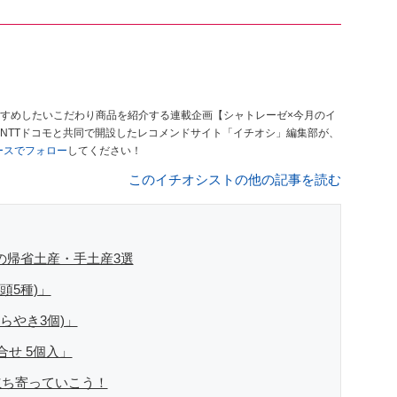
すめしたいこだわり商品を紹介する連載企画【シャトレーゼ×今月のイ
NTTドコモと共同で開設したレコメンドサイト「イチオシ」編集部が、
ュースでフォロー
してください！
このイチオシストの他の記事を読む
下の帰省土産・手土産3選
頭5種)」
らやき3個)」
せ 5個入」
立ち寄っていこう！