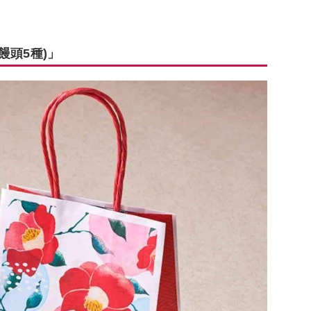
饅頭5種)」