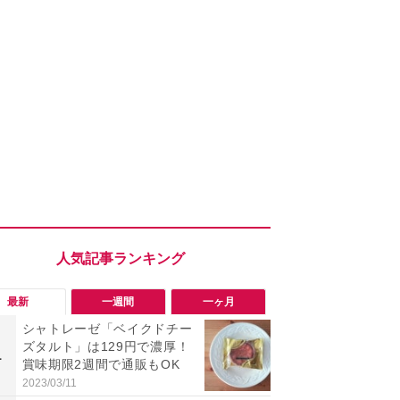
最新
一週間
一ヶ月
シャトレーゼ「ベイクドチー
「ヤバい！
ズタルト」は129円で濃厚！
った…」と
1
1
賞味期限2週間で通販もOK
【7月30日G
更】内容を
2023/03/11
2026/07/31