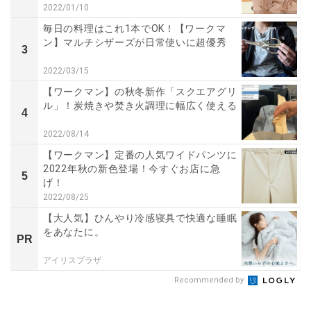
2022/01/10
毎日の料理はこれ1本でOK！【ワークマ
ン】マルチシザーズが日常使いに超優秀
3
2022/03/15
【ワークマン】の秋冬新作「スクエアグリ
ル」！炭焼きや焚き火調理に幅広く使える
4
2022/08/14
【ワークマン】定番の人気ワイドパンツに
2022年秋の新色登場！今すぐお店に急
5
げ！
2022/08/25
【大人気】ひんやり冷感寝具で快適な睡眠
をあなたに。
PR
アイリスプラザ
Recommended by