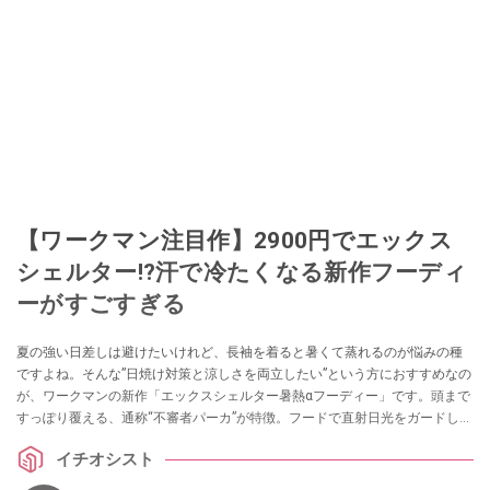
【ワークマン注目作】2900円でエックス
シェルター!?汗で冷たくなる新作フーディ
ーがすごすぎる
夏の強い日差しは避けたいけれど、長袖を着ると暑くて蒸れるのが悩みの種
ですよね。そんな”日焼け対策と涼しさを両立したい”という方におすすめなの
が、ワークマンの新作「エックスシェルター暑熱αフーディー」です。頭まで
すっぽり覆える、通称“不審者パーカ”が特徴。フードで直射日光をガードしつ
つ、サイドスリットや速乾・冷感機能で驚くほど涼しく快適に過ごせます。
イチオシスト
夏の外出を快適にする注目のアイテムをご紹介します。