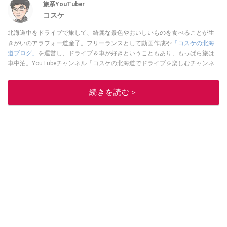
旅系YouTuber
コスケ
北海道中をドライブで旅して、綺麗な景色やおいしいものを食べることが生
きがいのアラフォー道産子。フリーランスとして動画作成や
「コスケの北海
道ブログ」
を運営し、ドライブ＆車が好きということもあり、もっぱら旅は
車中泊。YouTubeチャンネル「コスケの北海道でドライブを楽しむチャンネ
ル」では、北海道の情報や車中泊の様子、旅だけではなく車のレポートなど
も配信中。
続きを読む＞
このイチオシストの他の記事を読む