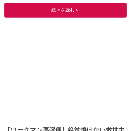
ニュースでフォロー
してください！
続きを読む＞
このイチオシストの他の記事を読む
【ワークマン高評価】絶対焼けない救世主