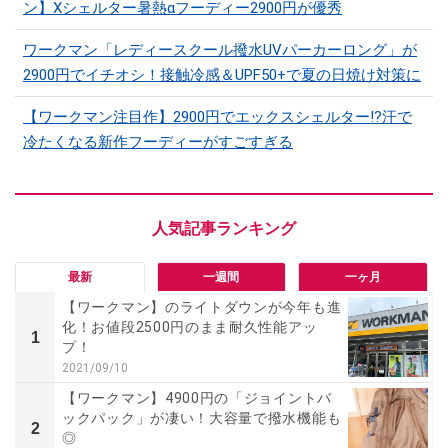
ン】Xシェルター暑熱αフーディー2900円が優秀
ワークマン「レディースクール撥水UVパーカーロング」が
2900円でイチオシ！接触冷感＆UPF50+で夏の日焼け対策に
【ワークマン注目作】2900円でエックスシェルター!?汗で
冷たくなる新作フーディーがすごすぎる
最新
一週間
一ヶ月
【ワークマン】のライトダウンが今年も進
化！お値段2500円のまま耐久性能アッ
1
プ！
2021/09/10
【ワークマン】4900円の「ジョイントバ
ックパック」が凄い！大容量で撥水機能も
2
◎