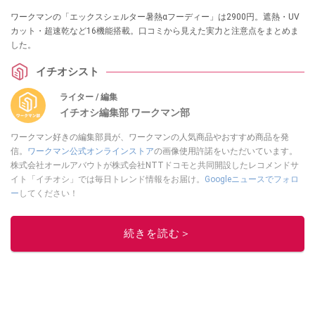
ワークマンの「エックスシェルター暑熱αフーディー」は2900円。遮熱・UV
カット・超速乾など16機能搭載。口コミから見えた実力と注意点をまとめま
した。
イチオシスト
ライター / 編集
イチオシ編集部 ワークマン部
ワークマン好きの編集部員が、ワークマンの人気商品やおすすめ商品を発
信。
ワークマン公式オンラインストア
の画像使用許諾をいただいています。
株式会社オールアバウトが株式会社NTTドコモと共同開設したレコメンドサ
イト「イチオシ」では毎日トレンド情報をお届け。
Googleニュースでフォロ
ー
してください！
このイチオシストの他の記事を読む
続きを読む＞