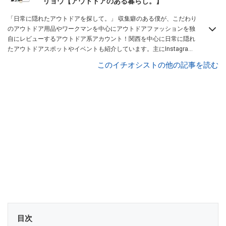
リョウ【アウトドアのある暮らし。】
「日常に隠れたアウトドアを探して。」 収集癖のある僕が、こだわり
のアウトドア用品やワークマンを中心にアウトドアファッションを独
自にレビューするアウトドア系アカウント！関西を中心に日常に隠れ
たアウトドアスポットやイベントも紹介しています。主にInstagram
を中心に、Lemon8厳選クリエーターとしても活動中！興味があれ
このイチオシストの他の記事を読む
ば、ぜひ覗きに来てください！お待ちしています！
Instagramはこち
らから！
目次