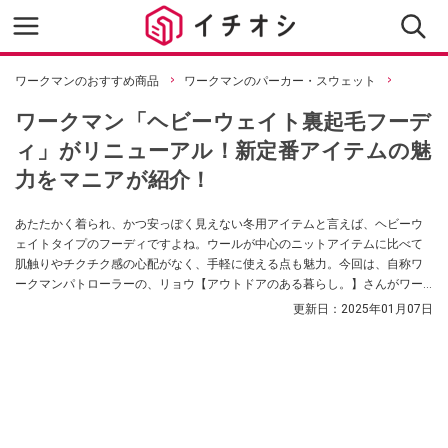
ワークマンのおすすめ商品
ワークマンのパーカー・スウェット
ワークマン「ヘビーウェイト裏起毛フーデ
ィ」がリニューアル！新定番アイテムの魅
力をマニアが紹介！
あたたかく着られ、かつ安っぽく見えない冬用アイテムと言えば、ヘビーウ
ェイトタイプのフーディですよね。ウールが中心のニットアイテムに比べて
肌触りやチクチク感の心配がなく、手軽に使える点も魅力。今回は、自称ワ
ークマンパトローラーの、リョウ【アウトドアのある暮らし。】さんがワー
クマンの人気商品「ヘビーウェイト裏起毛フーディ」を紹介してくれまし
更新日：
2025年01月07日
た。デザインがリニューアルし、さらに使いやすくなったんだとか。ぜひチ
ェックしてみてください。