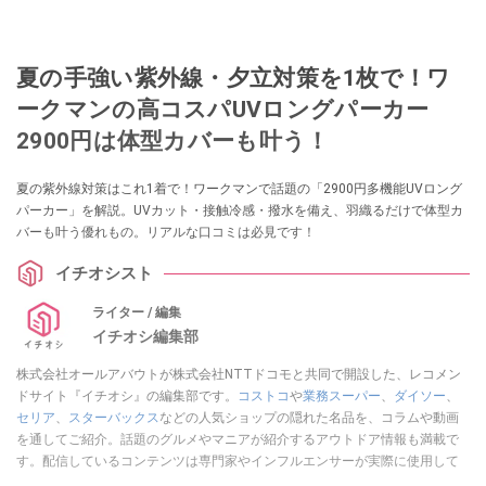
夏の手強い紫外線・夕立対策を1枚で！ワ
ークマンの高コスパUVロングパーカー
2900円は体型カバーも叶う！
夏の紫外線対策はこれ1着で！ワークマンで話題の「2900円多機能UVロング
パーカー」を解説。UVカット・接触冷感・撥水を備え、羽織るだけで体型カ
バーも叶う優れもの。リアルな口コミは必見です！
イチオシスト
ライター / 編集
イチオシ編集部
株式会社オールアバウトが株式会社NTTドコモと共同で開設した、レコメン
ドサイト『イチオシ』の編集部です。
コストコ
や
業務スーパー
、
ダイソー
、
セリア
、
スターバックス
などの人気ショップの隠れた名品を、コラムや動画
を通してご紹介。話題のグルメやマニアが紹介するアウトドア情報も満載で
す。配信しているコンテンツは専門家やインフルエンサーが実際に使用して
レビューしています。毎日トレンド情報をお届けしているので、ぜひ
Google