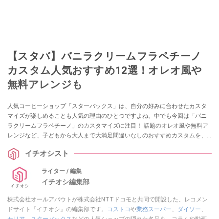
【スタバ】バニラクリームフラペチーノ
カスタム人気おすすめ12選！オレオ風や
無料アレンジも
人気コーヒーショップ「スターバックス」は、自分の好みに合わせたカスタ
マイズが楽しめることも人気の理由のひとつですよね。中でも今回は「バニ
ラクリームフラペチーノ」のカスタマイズに注目！ 話題のオレオ風や無料ア
レンジなど、子どもから大人まで大満足間違いなしのおすすめカスタムを、
スタバの店員・元店員アンケートをもとに選出しました。ぜひ参考にしてみ
イチオシスト
てくださいね。
ライター / 編集
イチオシ編集部
株式会社オールアバウトが株式会社NTTドコモと共同で開設した、レコメン
ドサイト『イチオシ』の編集部です。
コストコ
や
業務スーパー
、
ダイソー
、
セリア
、
スターバックス
などの人気ショップの隠れた名品を、コラムや動画