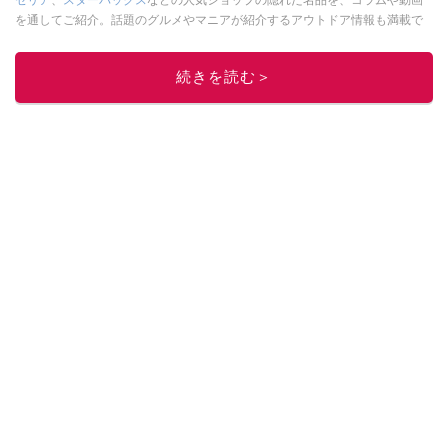
を通してご紹介。話題のグルメやマニアが紹介するアウトドア情報も満載で
す。配信しているコンテンツは専門家やインフルエンサーが実際に使用して
レビューしています。毎日トレンド情報をお届けしているので、ぜひ
Google
続きを読む＞
ニュースでフォロー
してください！
このイチオシストの他の記事を読む