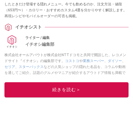
したときだけ登場する隠れメニュー。今でも飲めるのか、注文方法・値段
（653円〜）・カロリー・おすすめカスタム4選を分かりやすく解説します。
再現レシピやモバイルオーダーの可否も掲載。
イチオシスト
ライター / 編集
イチオシ編集部
株式会社オールアバウトが株式会社NTTドコモと共同で開設した、レコメン
ドサイト『イチオシ』の編集部です。
コストコ
や
業務スーパー
、
ダイソー
、
セリア
、
スターバックス
などの人気ショップの隠れた名品を、コラムや動画
を通してご紹介。話題のグルメやマニアが紹介するアウトドア情報も満載で
す。配信しているコンテンツは専門家やインフルエンサーが実際に使用して
レビューしています。毎日トレンド情報をお届けしているので、ぜひ
Google
続きを読む＞
ニュースでフォロー
してください！
このイチオシストの他の記事を読む