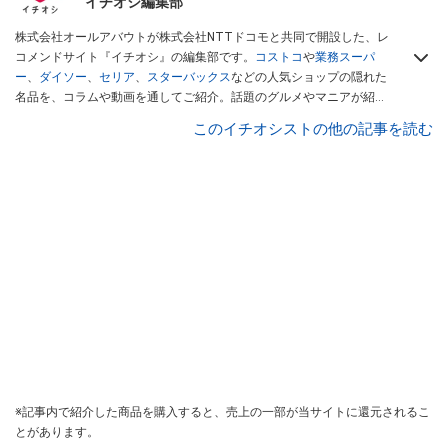
イチオシ編集部
株式会社オールアバウトが株式会社NTTドコモと共同で開設した、レ
コメンドサイト『イチオシ』の編集部です。
コストコ
や
業務スーパ
ー
、
ダイソー
、
セリア
、
スターバックス
などの人気ショップの隠れた
名品を、コラムや動画を通してご紹介。話題のグルメやマニアが紹介
するアウトドア情報も満載です。配信しているコンテンツは専門家や
このイチオシストの他の記事を読む
インフルエンサーが実際に使用してレビューしています。毎日トレン
ド情報をお届けしているので、ぜひ
Googleニュースでフォロー
してく
ださい！
※記事内で紹介した商品を購入すると、売上の一部が当サイトに還元されるこ
とがあります。