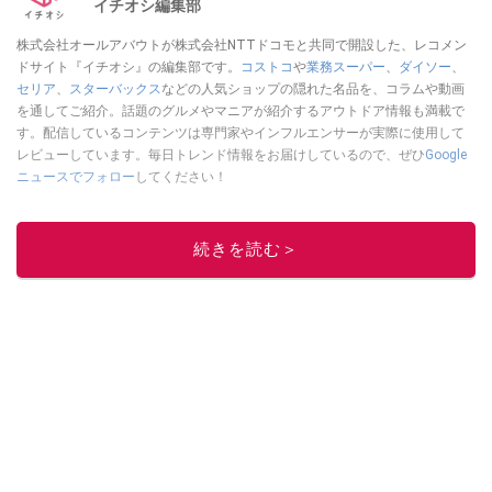
イチオシ編集部
株式会社オールアバウトが株式会社NTTドコモと共同で開設した、レコメン
ドサイト『イチオシ』の編集部です。
コストコ
や
業務スーパー
、
ダイソー
、
セリア
、
スターバックス
などの人気ショップの隠れた名品を、コラムや動画
を通してご紹介。話題のグルメやマニアが紹介するアウトドア情報も満載で
す。配信しているコンテンツは専門家やインフルエンサーが実際に使用して
レビューしています。毎日トレンド情報をお届けしているので、ぜひ
Google
ニュースでフォロー
してください！
このイチオシストの他の記事を読む
続きを読む＞