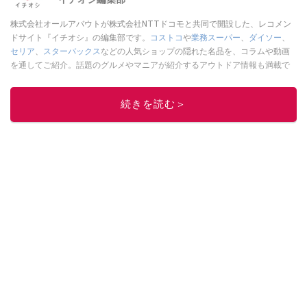
株式会社オールアバウトが株式会社NTTドコモと共同で開設した、レコメン
ドサイト『イチオシ』の編集部です。
コストコ
や
業務スーパー
、
ダイソー
、
セリア
、
スターバックス
などの人気ショップの隠れた名品を、コラムや動画
を通してご紹介。話題のグルメやマニアが紹介するアウトドア情報も満載で
す。配信しているコンテンツは専門家やインフルエンサーが実際に使用して
レビューしています。毎日トレンド情報をお届けしているので、ぜひ
Google
続きを読む＞
ニュースでフォロー
してください！
このイチオシストの他の記事を読む