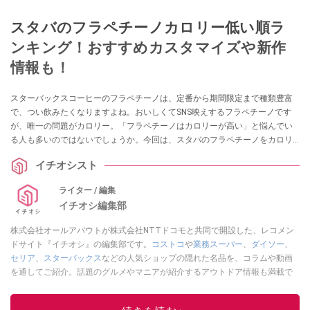
スタバのフラペチーノカロリー低い順ラ
ンキング！おすすめカスタマイズや新作
情報も！
スターバックスコーヒーのフラペチーノは、定番から期間限定まで種類豊富
で、つい飲みたくなりますよね。おいしくてSNS映えするフラペチーノです
が、唯一の問題がカロリー。「フラペチーノはカロリーが高い」と悩んでい
る人も多いのではないでしょうか。今回は、スタバのフラペチーノをカロリ
ーが低い順にランキング形式でご紹介！ あわせて、カロリーオフに楽しめる
イチオシスト
おすすめカスタマイズや新作情報もお届けします。
ライター / 編集
イチオシ編集部
株式会社オールアバウトが株式会社NTTドコモと共同で開設した、レコメン
ドサイト『イチオシ』の編集部です。
コストコ
や
業務スーパー
、
ダイソー
、
セリア
、
スターバックス
などの人気ショップの隠れた名品を、コラムや動画
を通してご紹介。話題のグルメやマニアが紹介するアウトドア情報も満載で
す。配信しているコンテンツは専門家やインフルエンサーが実際に使用して
レビューしています。毎日トレンド情報をお届けしているので、ぜひ
Google