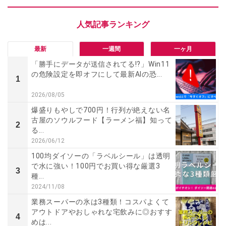
最新
一週間
一ヶ月
「勝手にデータが送信されてる!?」Win11
の危険設定を即オフにして最新AIの恐...
1
2026/08/05
爆盛りもやしで700円！行列が絶えない名
古屋のソウルフード【ラーメン福】知って
2
る...
2026/06/12
100均ダイソーの「ラベルシール」は透明
で水に強い！100円でお買い得な厳選3
3
種...
2024/11/08
業務スーパーの氷は3種類！コスパよくて
アウトドアやおしゃれな宅飲みに◎おすす
4
めは...