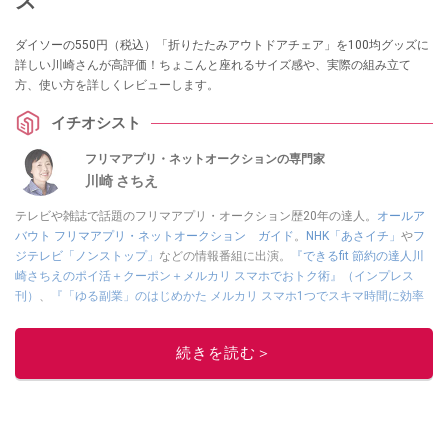
ズ
ダイソーの550円（税込）「折りたたみアウトドアチェア」を100均グッズに
詳しい川崎さんが高評価！ちょこんと座れるサイズ感や、実際の組み立て
方、使い方を詳しくレビューします。
イチオシスト
フリマアプリ・ネットオークションの専門家
川崎 さちえ
テレビや雑誌で話題のフリマアプリ・オークション歴20年の達人。
オールア
バウト フリマアプリ・ネットオークション ガイド
。
NHK「あさイチ」
や
フ
ジテレビ「ノンストップ」
などの情報番組に出演。
『できるfit 節約の達人川
崎さちえのポイ活＋クーポン＋メルカリ スマホでおトク術』（インプレス
刊）
、
『「ゆる副業」のはじめかた メルカリ スマホ1つでスキマ時間に効率
的に稼ぐ！』（翔泳社刊）
ほか著書多数。ブログは
「川崎さちえのごちゃま
ぜ日記」
。
続きを読む＞
■経歴：2003年、夫が子育てをするために、突然会社を辞める。翌月からの
給料が０円になり、家にいながら、しかも空いた時間でできるオークション
に目をつける。しかし、取引の仕方がわからずに、まずは落札者として参
加。その後、出品者側にまわり、家の中の物を出品しまくる。出品する物が
ほぼなくなってからは、仕入れを経験。ネットオークションを生活の一部に