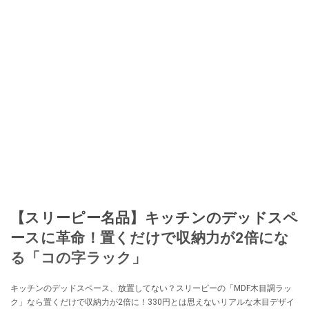
取り入れるべく、「ネットオークションやフリマアプリは生活のインフラに
なる」という考えを持つ。また消費税増税の社会においては、ネットオーク
ションやフリマアプリが家計の救世主になりえると考え、業者とは違う視点
でユーザーとして参加中。
このイチオシストの他の記事を読む
【スリーピー名品】キッチンのデッドスペ
ースに革命！置くだけで収納力が2倍にな
る「コの字ラック」
キッチンのデッドスペース、放置してない？スリーピーの「MDF木目調ラッ
ク」なら置くだけで収納力が2倍に！330円とは思えないリアルな木目デザイ