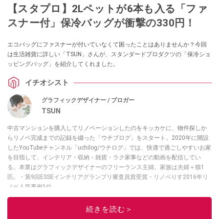
【スタプロ】2Lペットが6本も入る「ファ
スナー付」保冷バッグが衝撃の330円！
エコバッグにファスナーが付いていなくて困ったことはありませんか？今回
は生活雑貨に詳しい「TSUN」さんが、スタンダードプロダクツの「保冷ショ
ッピングバッグ」を紹介してくれました。
イチオシスト
グラフィックデザイナー / ブロガー
TSUN
中古マンションを購入してリノベーションしたのをキッカケに、物件探しか
らリノベ完成までの記録を綴った「ウチブログ」をスタート。2020年に開設
したYouTubeチャンネル「uchilog/ウチログ」では、快適で過ごしやすいお家
を目指して、インテリア・収納・雑貨・ラク家事などの動画を配信してい
る。本業はグラフィックデザイナーのフリーランス主婦。家族は夫婦＋猫1
匹。・第9回ESSEインテリアグランプリ審査員賞受賞・リノベりす2016年リ
ノベ人気事例1位
このイチオシストの他の記事を読む
続きを読む＞