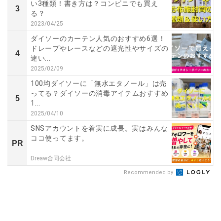
い3種類！書き方は？コンビニでも買え
3
る？
2023/04/25
ダイソーのカーテン人気のおすすめ6選！
ドレープやレースなどの遮光性やサイズの
4
違い...
2025/02/09
100均ダイソーに「無水エタノール」は売
ってる？ダイソーの消毒アイテムおすすめ
5
1...
2025/04/10
SNSアカウントを着実に成長。実はみんな
ココ使ってます。
PR
Dreaw合同会社
Recommended by