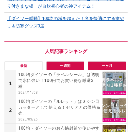
り付きまな板」が自炊初心者の神アイテム！
【ダイソー感動】100均の域を超えた！冬を快適にする癒や
し＆防寒グッズ3選
最新
一週間
一ヶ月
100均ダイソーの「ラベルシール」は透明
で水に強い！100円でお買い得な厳選3
1
種...
2024/11/08
100均ダイソーの「ルレット」はミシン目
カッターとして使える！セリアとの価格＆
2
売...
2025/03/26
100均・ダイソーのお布施封筒で使いやす