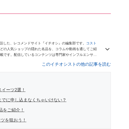
開設した、レコメンドサイト『イチオシ』の編集部です。
コスト
どの人気ショップの隠れた名品を、コラムや動画を通してご紹
載です。配信しているコンテンツは専門家やインフルエンサー
をお届けしているので、ぜひ
Googleニュースでフォロー
してく
このイチオシストの他の記事を読む
スイーツ2選！
までに申し込まなくちゃいけない？
品をご紹介！
ーツを狙おう！