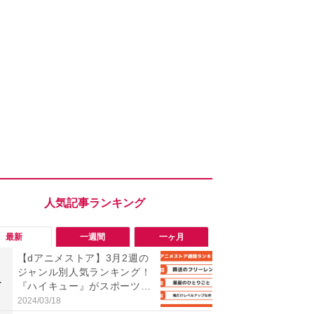
最新
一週間
一ヶ月
【dアニメストア】3月2週の
「旅行気分
ジャンル別人気ランキング！
食べ比べし
1
1
『ハイキュー』がスポーツジ
3つのご当地
ャンル上位を独占！
新発売
2024/03/18
2026/08/02