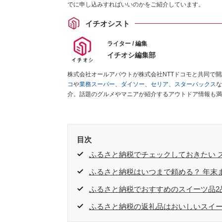
でに申し込みすればいいのかをご紹介しています。
イチオシスト
ライター / 編集
イチオシ編集部
株式会社オールアバウトが株式会社NTTドコモと共同で
コ
や
業務スーパー
、
ダイソー
、
セリア
、
スターバックス
な
介。話題のグルメやマニアが紹介するアウトドア情報も満
が実際に使用してレビューしています。毎日トレンド情報
ださい！
目次
ふるさと納税でチェックしておきたい 
ふるさと納税はいつまで頼める？ 年末
ふるさと納税でおすすめのスイーツ品2
ふるさと納税の返礼品はおいしいスイ