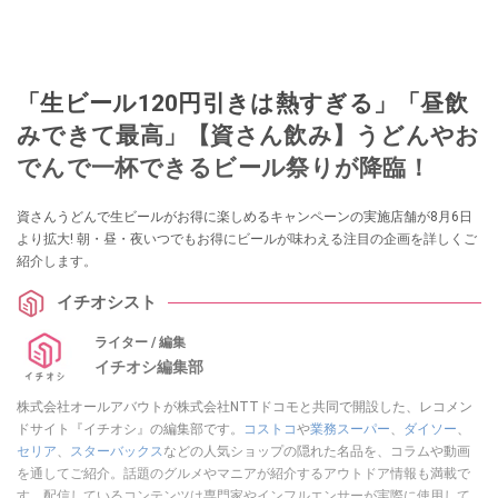
「生ビール120円引きは熱すぎる」「昼飲
みできて最高」【資さん飲み】うどんやお
でんで一杯できるビール祭りが降臨！
資さんうどんで生ビールがお得に楽しめるキャンペーンの実施店舗が8月6日
より拡大! 朝・昼・夜いつでもお得にビールが味わえる注目の企画を詳しくご
紹介します。
イチオシスト
ライター / 編集
イチオシ編集部
株式会社オールアバウトが株式会社NTTドコモと共同で開設した、レコメン
ドサイト『イチオシ』の編集部です。
コストコ
や
業務スーパー
、
ダイソー
、
セリア
、
スターバックス
などの人気ショップの隠れた名品を、コラムや動画
を通してご紹介。話題のグルメやマニアが紹介するアウトドア情報も満載で
す。配信しているコンテンツは専門家やインフルエンサーが実際に使用して