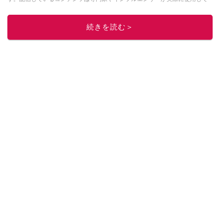
レビューしています。毎日トレンド情報をお届けしているので、ぜひ
Google
ニュースでフォロー
してください！
続きを読む＞
このイチオシストの他の記事を読む