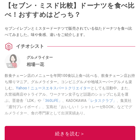
【セブン・ミスド比較】ドーナツを食べ比
べ！おすすめはどっち？
セブンイレブンとミスタードーナツで販売されている似たドーナツを食べ比
べてみました。味や食感、違いをご紹介します。
イチオシスト
グルメライター
相場一花
飲食チェーン店のメニューを年間100食以上食べ比べる、飲食チェーン店お持
ち帰りマニア。グルメライター。コンビニグルメや地域スーパーグルメも楽
しむ。
Yahoo！ニュースエキスパートクリエイター
としても活動中。また、
久世福商店やトライアル、ワークマン女子など話題のショップにも足を運
ぶ。晋遊舎「LDK」や
「360LiFE」
、KADOKAWA
「レタスクラブ」
、集英社
「週刊プレイボーイ」、宝島社「おいしい！ シャトレーゼBOOK」などでグ
ルメライター、食の専門家として出演実績あり。
このイチオシストの他の記事を読む
続きを読む＞