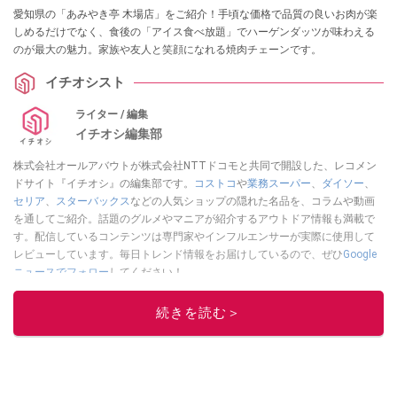
愛知県の「あみやき亭 木場店」をご紹介！手頃な価格で品質の良いお肉が楽
しめるだけでなく、食後の「アイス食べ放題」でハーゲンダッツが味わえる
のが最大の魅力。家族や友人と笑顔になれる焼肉チェーンです。
イチオシスト
ライター / 編集
イチオシ編集部
株式会社オールアバウトが株式会社NTTドコモと共同で開設した、レコメン
ドサイト『イチオシ』の編集部です。
コストコ
や
業務スーパー
、
ダイソー
、
セリア
、
スターバックス
などの人気ショップの隠れた名品を、コラムや動画
を通してご紹介。話題のグルメやマニアが紹介するアウトドア情報も満載で
す。配信しているコンテンツは専門家やインフルエンサーが実際に使用して
レビューしています。毎日トレンド情報をお届けしているので、ぜひ
Google
ニュースでフォロー
してください！
このイチオシストの他の記事を読む
続きを読む＞