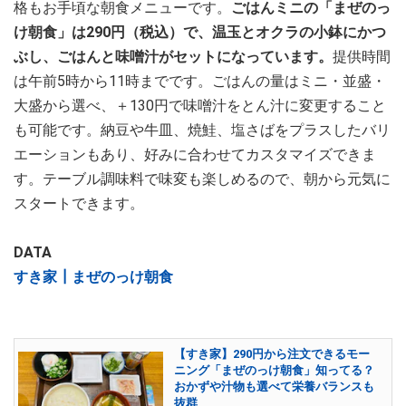
格もお手頃な朝食メニューです。
ごはんミニの「まぜのっ
け朝食」は290円（税込）で、温玉とオクラの小鉢にかつ
ぶし、ごはんと味噌汁がセットになっています。
提供時間
は午前5時から11時までです。ごはんの量はミニ・並盛・
大盛から選べ、＋130円で味噌汁をとん汁に変更すること
も可能です。納豆や牛皿、焼鮭、塩さばをプラスしたバリ
エーションもあり、好みに合わせてカスタマイズできま
す。テーブル調味料で味変も楽しめるので、朝から元気に
スタートできます。
DATA
すき家┃まぜのっけ朝食
【すき家】290円から注文できるモー
ニング「まぜのっけ朝食」知ってる？
おかずや汁物も選べて栄養バランスも
抜群