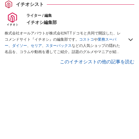
イチオシスト
ライター / 編集
イチオシ編集部
株式会社オールアバウトが株式会社NTTドコモと共同で開設した、レ
コメンドサイト『イチオシ』の編集部です。
コストコ
や
業務スーパ
ー
、
ダイソー
、
セリア
、
スターバックス
などの人気ショップの隠れた
名品を、コラムや動画を通してご紹介。話題のグルメやマニアが紹介
するアウトドア情報も満載です。配信しているコンテンツは専門家や
このイチオシストの他の記事を読む
インフルエンサーが実際に使用してレビューしています。毎日トレン
ド情報をお届けしているので、ぜひ
Googleニュースでフォロー
してく
ださい！