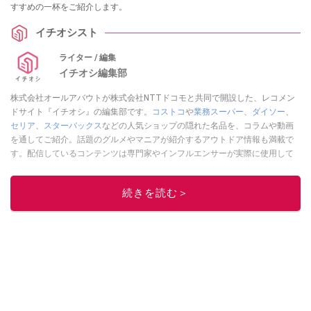
すすめの一杯をご紹介します。
イチオシスト
ライター / 編集
イチオシ編集部
株式会社オールアバウトが株式会社NTTドコモと共同で開設した、レコメン
ドサイト『イチオシ』の編集部です。
コストコ
や
業務スーパー
、
ダイソー
、
セリア
、
スターバックス
などの人気ショップの隠れた名品を、コラムや動画
を通してご紹介。話題のグルメやマニアが紹介するアウトドア情報も満載で
す。配信しているコンテンツは専門家やインフルエンサーが実際に使用して
レビューしています。毎日トレンド情報をお届けしているので、ぜひ
Google
ニュースでフォロー
してください！
続きを読む＞
このイチオシストの他の記事を読む