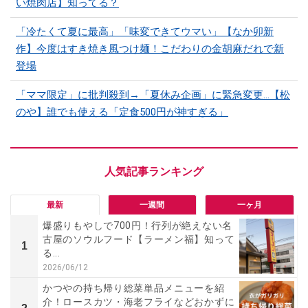
い焼肉店】知ってる？
「冷たくて夏に最高」「味変できてウマい」【なか卯新
作】今度はすき焼き風つけ麺！こだわりの金胡麻だれで新
登場
「ママ限定」に批判殺到→「夏休み企画」に緊急変更…【松
のや】誰でも使える「定食500円が神すぎる」
最新
一週間
一ヶ月
爆盛りもやしで700円！行列が絶えない名
古屋のソウルフード【ラーメン福】知って
1
る...
2026/06/12
かつやの持ち帰り総菜単品メニューを紹
介！ロースカツ・海老フライなどおかずに