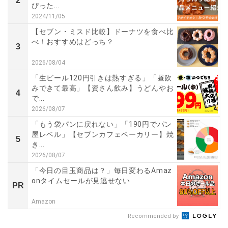
2
ぴった...
2024/11/05
【セブン・ミスド比較】ドーナツを食べ比
べ！おすすめはどっち？
3
2026/08/04
「生ビール120円引きは熱すぎる」「昼飲
みできて最高」【資さん飲み】うどんやお
4
で...
2026/08/07
「もう袋パンに戻れない」「190円でパン
屋レベル」【セブンカフェベーカリー】焼
5
き...
2026/08/07
「今日の目玉商品は？」毎日変わるAmaz
onタイムセールが見逃せない
PR
Amazon
Recommended by