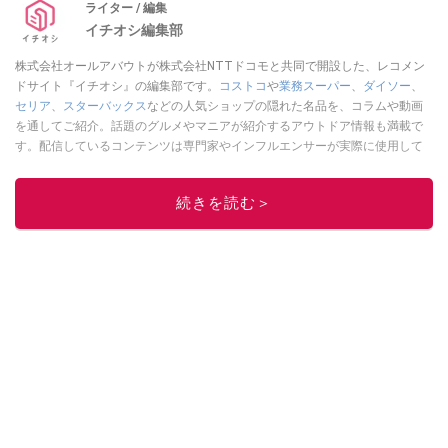
ライター / 編集
イチオシ編集部
株式会社オールアバウトが株式会社NTTドコモと共同で開設した、レコメン
ドサイト『イチオシ』の編集部です。
コストコ
や
業務スーパー
、
ダイソー
、
セリア
、
スターバックス
などの人気ショップの隠れた名品を、コラムや動画
を通してご紹介。話題のグルメやマニアが紹介するアウトドア情報も満載で
す。配信しているコンテンツは専門家やインフルエンサーが実際に使用して
レビューしています。毎日トレンド情報をお届けしているので、ぜひ
Google
ニュースでフォロー
してください！
続きを読む＞
このイチオシストの他の記事を読む