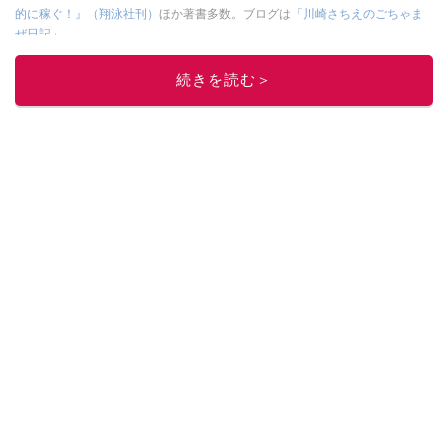
的に稼ぐ！』（翔泳社刊）
ほか著書多数。ブログは
「川崎さちえのごちゃま
ぜ日記」
。
■経歴：2003年、夫が子育てをするために、突然会社を辞める。翌月からの
給料が０円になり、家にいながら、しかも空いた時間でできるオークション
続きを読む＞
に目をつける。しかし、取引の仕方がわからずに、まずは落札者として参
加。その後、出品者側にまわり、家の中の物を出品しまくる。出品する物が
ほぼなくなってからは、仕入れを経験。ネットオークションを生活の一部に
取り入れるべく、「ネットオークションやフリマアプリは生活のインフラに
なる」という考えを持つ。また消費税増税の社会においては、ネットオーク
ションやフリマアプリが家計の救世主になりえると考え、業者とは違う視点
でユーザーとして参加中。
このイチオシストの他の記事を読む