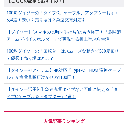
【こちらの記事もおすすめ！】
100均ダイソーの「タイプC」ケーブル、アダプターおすす
め4選！安い？売り場は？急速充電対応も
【ダイソー】“スマホの長時間手持ち”はもう終了！「多関節
アームデバイスホルダー」で実現する極上手ぶら生活
100均ダイソーの「回転台」はスムーズな動きで360度回せ
て優秀！売り場はどこ？
【ダイソー神アイテム】4K対応「Type-C→HDMI変換ケーブ
ル」が家電量販店泣かせの1100円！
【ダイソー活用術】急速充電タイプなど万能に使える「タ
イプCケーブル＆アダプター」4選！