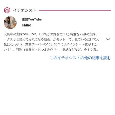
イチオシスト
主婦YouTuber
shino
元気印の主婦YouTuber。100均が大好きでDIYが得意な26歳の主婦。
「クスッと笑えて元気になる動画」がモットーで、見ているだけで元
気になれそう。業務スーパーや100均DIY（リメイクシート技がすご
い！）、料理（夫弁当・おつまみ作り）、収納などなど、今すぐ真似
したくなる主婦向けの動画を配信中！
このイチオシストの他の記事を読む