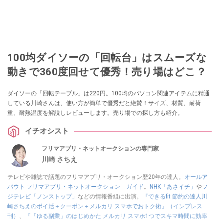
100均ダイソーの「回転台」はスムーズな
動きで360度回せて優秀！売り場はどこ？
ダイソーの「回転テーブル」は220円。100均のパソコン関連アイテムに精通
している川崎さんは、使い方が簡単で優秀だと絶賛！サイズ、材質、耐荷
重、耐熱温度を解説しレビューします。売り場での探し方も紹介。
イチオシスト
フリマアプリ・ネットオークションの専門家
川崎 さちえ
テレビや雑誌で話題のフリマアプリ・オークション歴20年の達人。
オールア
バウト フリマアプリ・ネットオークション ガイド
。
NHK「あさイチ」
や
フ
ジテレビ「ノンストップ」
などの情報番組に出演。
『できるfit 節約の達人川
崎さちえのポイ活＋クーポン＋メルカリ スマホでおトク術』（インプレス
刊）
、
『「ゆる副業」のはじめかた メルカリ スマホ1つでスキマ時間に効率