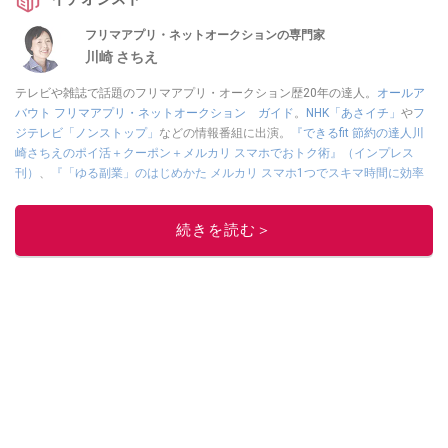
フリマアプリ・ネットオークションの専門家
川崎 さちえ
テレビや雑誌で話題のフリマアプリ・オークション歴20年の達人。
オールア
バウト フリマアプリ・ネットオークション ガイド
。
NHK「あさイチ」
や
フ
ジテレビ「ノンストップ」
などの情報番組に出演。
『できるfit 節約の達人川
崎さちえのポイ活＋クーポン＋メルカリ スマホでおトク術』（インプレス
刊）
、
『「ゆる副業」のはじめかた メルカリ スマホ1つでスキマ時間に効率
的に稼ぐ！』（翔泳社刊）
ほか著書多数。ブログは
「川崎さちえのごちゃま
ぜ日記」
。
続きを読む＞
■経歴：2003年、夫が子育てをするために、突然会社を辞める。翌月からの
給料が０円になり、家にいながら、しかも空いた時間でできるオークション
に目をつける。しかし、取引の仕方がわからずに、まずは落札者として参
加。その後、出品者側にまわり、家の中の物を出品しまくる。出品する物が
ほぼなくなってからは、仕入れを経験。ネットオークションを生活の一部に
取り入れるべく、「ネットオークションやフリマアプリは生活のインフラに
なる」という考えを持つ。また消費税増税の社会においては、ネットオーク
ションやフリマアプリが家計の救世主になりえると考え、業者とは違う視点
でユーザーとして参加中。
このイチオシストの他の記事を読む