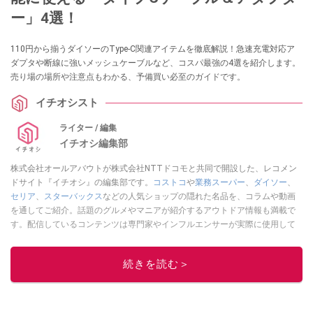
ー」4選！
110円から揃うダイソーのType-C関連アイテムを徹底解説！急速充電対応ア
ダプタや断線に強いメッシュケーブルなど、コスパ最強の4選を紹介します。
売り場の場所や注意点もわかる、予備買い必至のガイドです。
イチオシスト
ライター / 編集
イチオシ編集部
株式会社オールアバウトが株式会社NTTドコモと共同で開設した、レコメン
ドサイト『イチオシ』の編集部です。
コストコ
や
業務スーパー
、
ダイソー
、
セリア
、
スターバックス
などの人気ショップの隠れた名品を、コラムや動画
を通してご紹介。話題のグルメやマニアが紹介するアウトドア情報も満載で
す。配信しているコンテンツは専門家やインフルエンサーが実際に使用して
レビューしています。毎日トレンド情報をお届けしているので、ぜひ
Google
ニュースでフォロー
してください！
続きを読む＞
このイチオシストの他の記事を読む