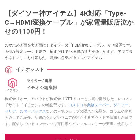
【ダイソー神アイテム】4K対応「Type-
C→HDMI変換ケーブル」が家電量販店泣か
せの1100円！
スマホの画面を大画面に！ダイソーの「HDMI変換ケーブル」が超優秀です。
面倒な設定は一切不要で、挿すだけで4K画質の迫力を楽しめます。アマプラ
やネトフリにも対応した、即買い必至の神コスパアイテム！
イチオシスト
ライター / 編集
イチオシ編集部
株式会社オールアバウトが株式会社NTTドコモと共同で開設した、レコメン
ドサイト『イチオシ』の編集部です。
コストコ
や
業務スーパー
、
ダイソー
、
セリア
、
スターバックス
などの人気ショップの隠れた名品を、コラムや動画
を通してご紹介。話題のグルメやマニアが紹介するアウトドア情報も満載で
す。配信しているコンテンツは専門家やインフルエンサーが実際に使用して
レビューしています。毎日トレンド情報をお届けしているので、ぜひ
Google
ニュースでフォロー
してください！