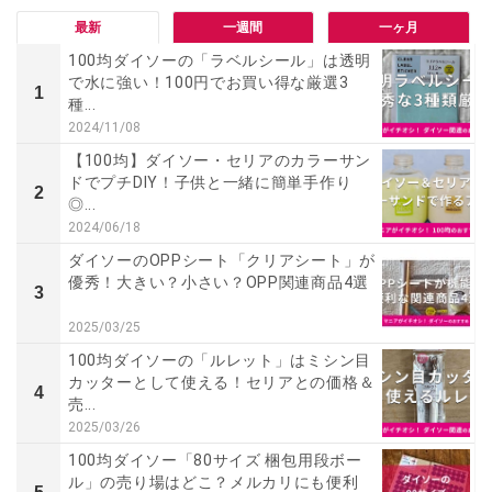
最新
一週間
一ヶ月
100均ダイソーの「ラベルシール」は透明
で水に強い！100円でお買い得な厳選3
1
種...
2024/11/08
【100均】ダイソー・セリアのカラーサン
ドでプチDIY！子供と一緒に簡単手作り
2
◎...
2024/06/18
ダイソーのOPPシート「クリアシート」が
優秀！大きい？小さい？OPP関連商品4選
3
2025/03/25
100均ダイソーの「ルレット」はミシン目
カッターとして使える！セリアとの価格＆
4
売...
2025/03/26
100均ダイソー「80サイズ 梱包用段ボー
ル」の売り場はどこ？メルカリにも便利