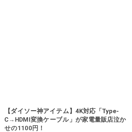
加。その後、出品者側にまわり、家の中の物を出品しまくる。出品する物が
ほぼなくなってからは、仕入れを経験。ネットオークションを生活の一部に
取り入れるべく、「ネットオークションやフリマアプリは生活のインフラに
なる」という考えを持つ。また消費税増税の社会においては、ネットオーク
ションやフリマアプリが家計の救世主になりえると考え、業者とは違う視点
でユーザーとして参加中。
このイチオシストの他の記事を読む
【ダイソー神アイテム】4K対応「Type-
C→HDMI変換ケーブル」が家電量販店泣か
せの1100円！