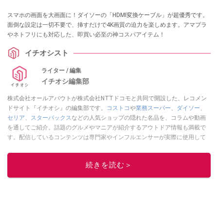
スマホの画面を大画面に！ダイソーの「HDMI変換ケーブル」が超優秀です。
面倒な設定は一切不要で、挿すだけで4K画質の迫力を楽しめます。アマプラ
やネトフリにも対応した、即買い必至の神コスパアイテム！
イチオシスト
ライター / 編集
イチオシ編集部
株式会社オールアバウトが株式会社NTTドコモと共同で開設した、レコメン
ドサイト『イチオシ』の編集部です。
コストコ
や
業務スーパー
、
ダイソー
、
セリア
、
スターバックス
などの人気ショップの隠れた名品を、コラムや動画
を通してご紹介。話題のグルメやマニアが紹介するアウトドア情報も満載で
す。配信しているコンテンツは専門家やインフルエンサーが実際に使用して
レビューしています。毎日トレンド情報をお届けしているので、ぜひ
Google
ニュースでフォロー
してください！
続きを読む＞
このイチオシストの他の記事を読む