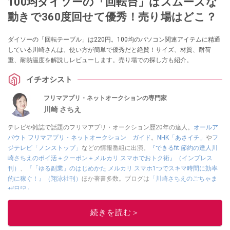
100均ダイソーの「回転台」はスムーズな
動きで360度回せて優秀！売り場はどこ？
ダイソーの「回転テーブル」は220円。100均のパソコン関連アイテムに精通
している川崎さんは、使い方が簡単で優秀だと絶賛！サイズ、材質、耐荷
重、耐熱温度を解説しレビューします。売り場での探し方も紹介。
イチオシスト
フリマアプリ・ネットオークションの専門家
川崎 さちえ
テレビや雑誌で話題のフリマアプリ・オークション歴20年の達人。
オールア
バウト フリマアプリ・ネットオークション ガイド
。
NHK「あさイチ」
や
フ
ジテレビ「ノンストップ」
などの情報番組に出演。
『できるfit 節約の達人川
崎さちえのポイ活＋クーポン＋メルカリ スマホでおトク術』（インプレス
刊）
、
『「ゆる副業」のはじめかた メルカリ スマホ1つでスキマ時間に効率
的に稼ぐ！』（翔泳社刊）
ほか著書多数。ブログは
「川崎さちえのごちゃま
ぜ日記」
。
■経歴：2003年、夫が子育てをするために、突然会社を辞める。翌月からの
給料が０円になり、家にいながら、しかも空いた時間でできるオークション
続きを読む＞
に目をつける。しかし、取引の仕方がわからずに、まずは落札者として参