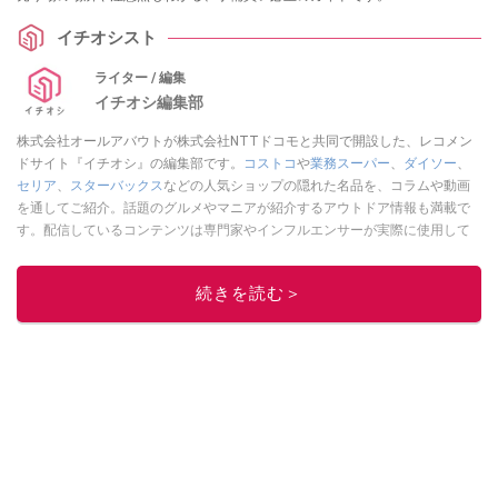
イチオシスト
ライター / 編集
イチオシ編集部
株式会社オールアバウトが株式会社NTTドコモと共同で開設した、レコメン
ドサイト『イチオシ』の編集部です。
コストコ
や
業務スーパー
、
ダイソー
、
セリア
、
スターバックス
などの人気ショップの隠れた名品を、コラムや動画
を通してご紹介。話題のグルメやマニアが紹介するアウトドア情報も満載で
す。配信しているコンテンツは専門家やインフルエンサーが実際に使用して
レビューしています。毎日トレンド情報をお届けしているので、ぜひ
Google
ニュースでフォロー
してください！
続きを読む＞
このイチオシストの他の記事を読む