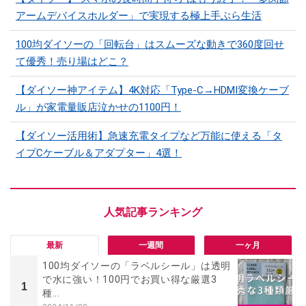
アームデバイスホルダー」で実現する極上手ぶら生活
100均ダイソーの「回転台」はスムーズな動きで360度回せ
て優秀！売り場はどこ？
【ダイソー神アイテム】4K対応「Type-C→HDMI変換ケーブ
ル」が家電量販店泣かせの1100円！
【ダイソー活用術】急速充電タイプなど万能に使える「タ
イプCケーブル＆アダプター」4選！
最新
一週間
一ヶ月
100均ダイソーの「ラベルシール」は透明
で水に強い！100円でお買い得な厳選3
1
種...