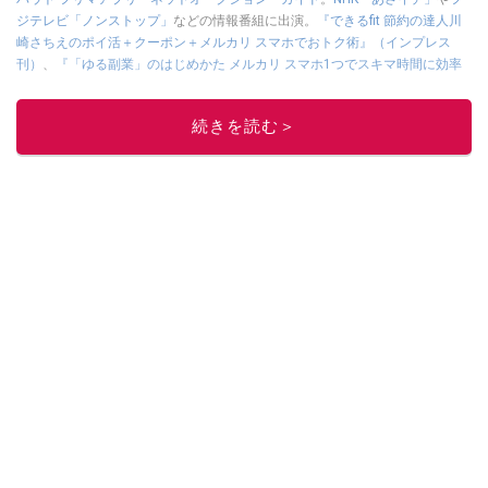
ジテレビ「ノンストップ」
などの情報番組に出演。
『できるfit 節約の達人川
崎さちえのポイ活＋クーポン＋メルカリ スマホでおトク術』（インプレス
刊）
、
『「ゆる副業」のはじめかた メルカリ スマホ1つでスキマ時間に効率
的に稼ぐ！』（翔泳社刊）
ほか著書多数。ブログは
「川崎さちえのごちゃま
ぜ日記」
。
続きを読む＞
■経歴：2003年、夫が子育てをするために、突然会社を辞める。翌月からの
給料が０円になり、家にいながら、しかも空いた時間でできるオークション
に目をつける。しかし、取引の仕方がわからずに、まずは落札者として参
加。その後、出品者側にまわり、家の中の物を出品しまくる。出品する物が
ほぼなくなってからは、仕入れを経験。ネットオークションを生活の一部に
取り入れるべく、「ネットオークションやフリマアプリは生活のインフラに
なる」という考えを持つ。また消費税増税の社会においては、ネットオーク
ションやフリマアプリが家計の救世主になりえると考え、業者とは違う視点
でユーザーとして参加中。
このイチオシストの他の記事を読む