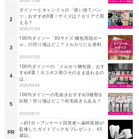
2024/11/08
ダイソーとキャンドゥの「使い捨てパン
ツ」おすすめ9選！サイズは？セリアで買
2
える？
2025/01/04
100均ダイソー「80サイズ 梱包用段ボー
ル」の売り場はどこ？メルカリにも便利
3
2023/07/20
100均ダイソーの「メルカリ梱包袋」おす
すめ8選！ネコポス用◎そのまま送れるの
4
は...
2025/04/08
100均ダイソーの毛抜きおすすめ3種類を
比較！売り場はどこ？松毛抜きもある？
5
2023/09/15
＜約1分＞アンケート回答者へ歯科医師が
監修したガイドブックをプレゼント。65
PR
歳以...