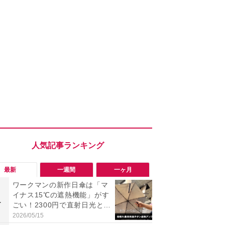
最新
一週間
一ヶ月
ワークマンの新作日傘は「マ
【今夏最強】
イナス15℃の遮熱機能」がす
万使ったレ
1
1
ごい！2300円で直射日光と路
プクラス」と
面熱をダブルでガード
の冷感スラ
2026/05/15
2026/08/01