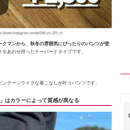
stagram.com/p/DBLvU-ZPI_r/)
ークマンから、秋冬の雰囲気にぴったりのパンツが登
さをあわせ持ったテーパードタイプです。
ビンテージライクな着こなしが叶うパンツです。
」はカラーによって質感が異なる