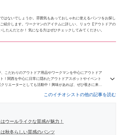
ではないでしょうか。雰囲気もあっておしゃれに使えるパンツをお探し
ご紹介します。ワークマンのアイテムに詳しい、リョウ【アウトドアの
いしたんだとか！ 気になる方はぜひチェックしてみてください。
】
が、こだわりのアウトドア用品やワークマンを中心にアウトドア
ト！関西を中心に日常に隠れたアウトドアスポットやイベント
n8厳選クリエーターとしても活動中！興味があれば、ぜひ覗きに来て
このイチオシストの他の記事を読む
」はウールライクな質感が魅力！
」は秋冬らしい質感のパンツ