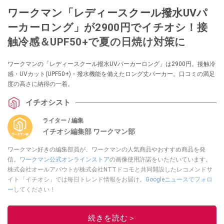
ワークマン「レディースクール撥水UVパ
ーカーロング」が2900円でイチオシ！接
触冷感＆UPF50+で夏の日焼け対策に
ワークマンの「レディースクール撥水UVパーカーロング」は2900円。接触冷
感・UVカット(UPF50+)・撥水機能を備えたロング丈パーカー。口コミの満足
度の高さに納得の一着。
イチオシスト
ライター / 編集
イチオシ編集部 ワークマン部
ワークマン好きの編集部員が、ワークマンの人気商品やおすすめ商品を発
信。
ワークマン公式オンラインストア
の画像使用許諾をいただいています。
株式会社オールアバウトが株式会社NTTドコモと共同開設したレコメンドサ
イト「イチオシ」では毎日トレンド情報をお届け。
Googleニュースでフォロ
ー
してください！
このイチオシストの他の記事を読む
続きを読む＞