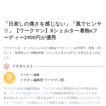
「日差しの痛さを感じない」「風でヒンヤ
リ」【ワークマン】Xシェルター暑熱αフ
ーディー2900円が優秀
ワークマンの「エックスシェルター暑熱αフーディー」は2900円。遮熱・UV
カット・超速乾など16機能搭載。口コミから見えた実力と注意点をまとめま
した。
イチオシスト
ライター / 編集
イチオシ編集部 ワークマン部
ワークマン好きの編集部員が、ワークマンの人気商品やおすすめ商品を発
信。
ワークマン公式オンラインストア
の画像使用許諾をいただいています。
株式会社オールアバウトが株式会社NTTドコモと共同開設したレコメンドサ
イト「イチオシ」では毎日トレンド情報をお届け。
Googleニュースでフォロ