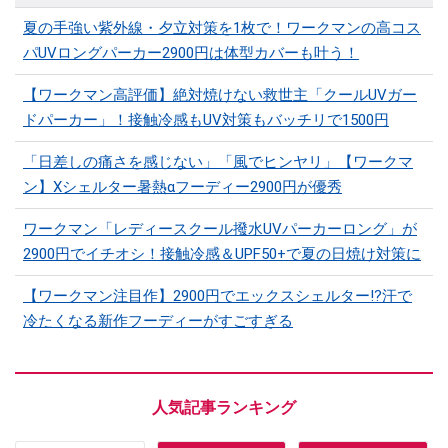
夏の手強い紫外線・夕立対策を1枚で！ワークマンの高コス
パUVロングパーカー2900円は体型カバーも叶う！
【ワークマン高評価】絶対焼けない救世主「クールUVガー
ドパーカー」！接触冷感もUV対策もバッチリで1500円
「日差しの痛さを感じない」「風でヒンヤリ」【ワークマ
ン】Xシェルター暑熱αフーディー2900円が優秀
ワークマン「レディースクール撥水UVパーカーロング」が
2900円でイチオシ！接触冷感＆UPF50+で夏の日焼け対策に
【ワークマン注目作】2900円でエックスシェルター!?汗で
冷たくなる新作フーディーがすごすぎる