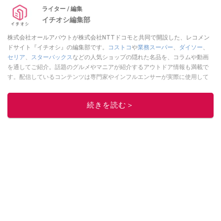
ライター / 編集
イチオシ編集部
株式会社オールアバウトが株式会社NTTドコモと共同で開設した、レコメン
ドサイト『イチオシ』の編集部です。
コストコ
や
業務スーパー
、
ダイソー
、
セリア
、
スターバックス
などの人気ショップの隠れた名品を、コラムや動画
を通してご紹介。話題のグルメやマニアが紹介するアウトドア情報も満載で
す。配信しているコンテンツは専門家やインフルエンサーが実際に使用して
レビューしています。毎日トレンド情報をお届けしているので、ぜひ
Google
ニュースでフォロー
してください！
続きを読む＞
このイチオシストの他の記事を読む