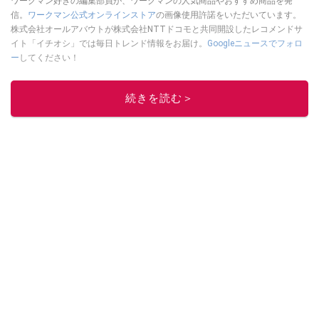
ワークマン好きの編集部員が、ワークマンの人気商品やおすすめ商品を発
信。
ワークマン公式オンラインストア
の画像使用許諾をいただいています。
株式会社オールアバウトが株式会社NTTドコモと共同開設したレコメンドサ
イト「イチオシ」では毎日トレンド情報をお届け。
Googleニュースでフォロ
ー
してください！
このイチオシストの他の記事を読む
続きを読む＞