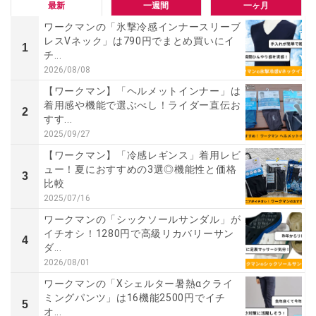
最新
一週間
一ヶ月
ワークマンの「氷撃冷感インナースリーブ
レスVネック」は790円でまとめ買いにイ
1
チ...
2026/08/08
【ワークマン】「ヘルメットインナー」は
着用感や機能で選ぶべし！ライダー直伝お
2
すす...
2025/09/27
【ワークマン】「冷感レギンス」着用レビ
ュー！夏におすすめの3選◎機能性と価格
3
比較
2025/07/16
ワークマンの「シックソールサンダル」が
イチオシ！1280円で高級リカバリーサン
4
ダ...
2026/08/01
ワークマンの「Xシェルター暑熱αクライ
ミングパンツ」は16機能2500円でイチ
5
オ...