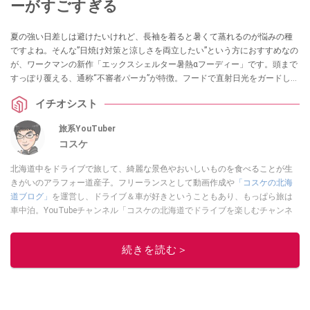
ーがすごすぎる
夏の強い日差しは避けたいけれど、長袖を着ると暑くて蒸れるのが悩みの種
ですよね。そんな”日焼け対策と涼しさを両立したい”という方におすすめなの
が、ワークマンの新作「エックスシェルター暑熱αフーディー」です。頭まで
すっぽり覆える、通称“不審者パーカ”が特徴。フードで直射日光をガードしつ
つ、サイドスリットや速乾・冷感機能で驚くほど涼しく快適に過ごせます。
イチオシスト
夏の外出を快適にする注目のアイテムをご紹介します。
旅系YouTuber
コスケ
北海道中をドライブで旅して、綺麗な景色やおいしいものを食べることが生
きがいのアラフォー道産子。フリーランスとして動画作成や
「コスケの北海
道ブログ」
を運営し、ドライブ＆車が好きということもあり、もっぱら旅は
車中泊。YouTubeチャンネル「コスケの北海道でドライブを楽しむチャンネ
ル」では、北海道の情報や車中泊の様子、旅だけではなく車のレポートなど
も配信中。
続きを読む＞
このイチオシストの他の記事を読む