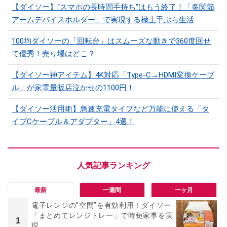
【ダイソー】“スマホの長時間手持ち”はもう終了！「多関節
アームデバイスホルダー」で実現する極上手ぶら生活
100均ダイソーの「回転台」はスムーズな動きで360度回せ
て優秀！売り場はどこ？
【ダイソー神アイテム】4K対応「Type-C→HDMI変換ケーブ
ル」が家電量販店泣かせの1100円！
【ダイソー活用術】急速充電タイプなど万能に使える「タ
イプCケーブル＆アダプター」4選！
最新
一週間
一ヶ月
電子レンジの”空間”を有効利用！ダイソー
「まとめてレンジトレー」で時短家事を実
1
現