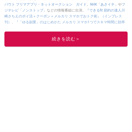
バウト フリマアプリ・ネットオークション ガイド
。
NHK「あさイチ」
や
フ
ジテレビ「ノンストップ」
などの情報番組に出演。
『できるfit 節約の達人川
崎さちえのポイ活＋クーポン＋メルカリ スマホでおトク術』（インプレス
刊）
、
『「ゆる副業」のはじめかた メルカリ スマホ1つでスキマ時間に効率
的に稼ぐ！』（翔泳社刊）
ほか著書多数。ブログは
「川崎さちえのごちゃま
ぜ日記」
。
続きを読む＞
■経歴：2003年、夫が子育てをするために、突然会社を辞める。翌月からの
給料が０円になり、家にいながら、しかも空いた時間でできるオークション
に目をつける。しかし、取引の仕方がわからずに、まずは落札者として参
加。その後、出品者側にまわり、家の中の物を出品しまくる。出品する物が
ほぼなくなってからは、仕入れを経験。ネットオークションを生活の一部に
取り入れるべく、「ネットオークションやフリマアプリは生活のインフラに
なる」という考えを持つ。また消費税増税の社会においては、ネットオーク
ションやフリマアプリが家計の救世主になりえると考え、業者とは違う視点
でユーザーとして参加中。
このイチオシストの他の記事を読む