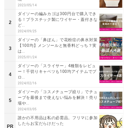
2023/05/14
ダイソーの編みカゴは300円台で購入でき
る！プラスチック製にワイヤー・蓋付きな
2
ど...
2024/09/25
ダイソーの「鼻ぽん」で花粉症の鼻水対策
【100均】メンソールと無香料どっち？実
3
は...
2025/01/24
ダイソーの「スライサー」4種類をレビュ
ー！千切りキャベツも100均アイテムでプ
4
ロ...
2024/02/16
ダイソーの「コスメチューブ絞り」でチュ
ーブを最後まで使えない悩みを解決！売り
5
場や...
2024/03/05
誰かの不用品は私の必需品。フリマに参加
したらお宝だらけだった
PR