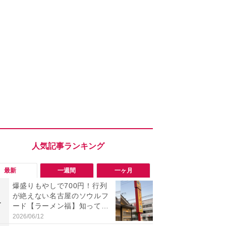
最新
一週間
一ヶ月
爆盛りもやしで700円！行列
「旅行気分
が絶えない名古屋のソウルフ
食べ比べし
1
1
ード【ラーメン福】知って
3つのご当地
る？
新発売
2026/06/12
2026/08/02