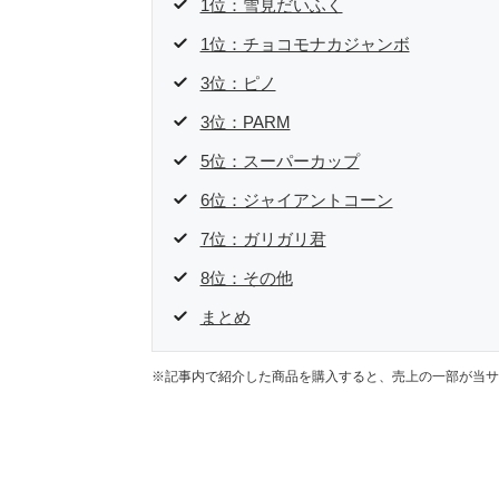
1位：雪見だいふく
1位：チョコモナカジャンボ
3位：ピノ
3位：PARM
5位：スーパーカップ
6位：ジャイアントコーン
7位：ガリガリ君
8位：その他
まとめ
※記事内で紹介した商品を購入すると、売上の一部が当サ