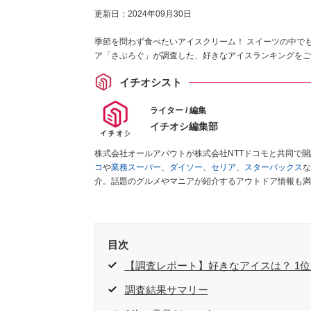
更新日：
2024年09月30日
季節を問わず食べたいアイスクリーム！ スイーツの中で
ア「さぶろぐ」が調査した、好きなアイスランキングをご
イチオシスト
ライター / 編集
イチオシ編集部
株式会社オールアバウトが株式会社NTTドコモと共同で
コ
や
業務スーパー
、
ダイソー
、
セリア
、
スターバックス
な
介。話題のグルメやマニアが紹介するアウトドア情報も満
が実際に使用してレビューしています。毎日トレンド情報
ださい！
目次
【調査レポート】好きなアイスは？ 1
調査結果サマリー