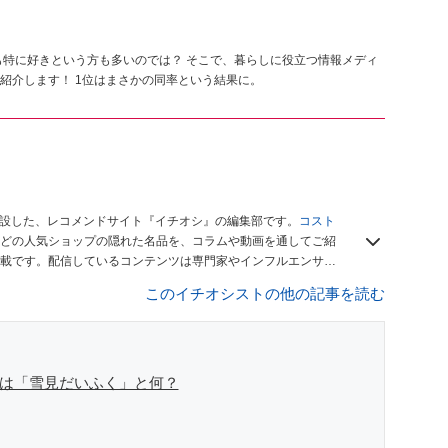
も特に好きという方も多いのでは？ そこで、暮らしに役立つ情報メディ
紹介します！ 1位はまさかの同率という結果に。
開設した、レコメンドサイト『イチオシ』の編集部です。
コスト
どの人気ショップの隠れた名品を、コラムや動画を通してご紹
載です。配信しているコンテンツは専門家やインフルエンサー
をお届けしているので、ぜひ
Googleニュースでフォロー
してく
このイチオシストの他の記事を読む
位は「雪見だいふく」と何？