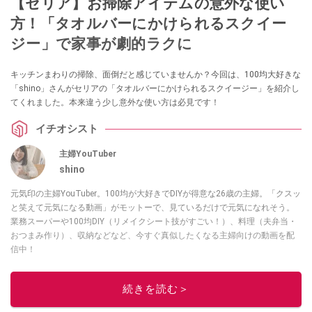
【セリア】お掃除アイテムの意外な使い
方！「タオルバーにかけられるスクイー
ジー」で家事が劇的ラクに
キッチンまわりの掃除、面倒だと感じていませんか？今回は、100均大好きな
「shino」さんがセリアの「タオルバーにかけられるスクイージー」を紹介し
てくれました。本来違う少し意外な使い方は必見です！
イチオシスト
主婦YouTuber
shino
元気印の主婦YouTuber。100均が大好きでDIYが得意な26歳の主婦。「クスッ
と笑えて元気になる動画」がモットーで、見ているだけで元気になれそう。
業務スーパーや100均DIY（リメイクシート技がすごい！）、料理（夫弁当・
おつまみ作り）、収納などなど、今すぐ真似したくなる主婦向けの動画を配
信中！
このイチオシストの他の記事を読む
続きを読む＞