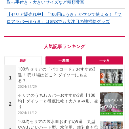
取っ手付き・大きいサイズなど種類豊富
【セリア爆売れ中】「100円ほうき」がマジで使える！「フ
ロアラバーほうき」はSNSでも大注目の神掃除グッズ
最新
一週間
一ヶ月
100均セリアの「パラコード」おすすめ3
選！ 売り場はどこ？ ダイソーにもあ
1
る？...
2024/12/29
セリアのうちわカバーおすすめ3選【100
均】ダイソーと徹底比較！大きさや形、売
2
り...
2024/11/12
100均セリアの製氷皿おすすめ9選！丸型
やかわいいハート型、水筒用、離乳食も◎