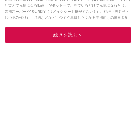
と笑えて元気になる動画」がモットーで、見ているだけで元気になれそう。
業務スーパーや100均DIY（リメイクシート技がすごい！）、料理（夫弁当・
おつまみ作り）、収納などなど、今すぐ真似したくなる主婦向けの動画を配
信中！
このイチオシストの他の記事を読む
続きを読む＞