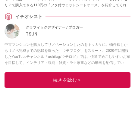
リアで購入できる110円の「フタ付ウェットシートケース」を紹介してくれま
した。トイレシートの取り出しや収納でお困りの方は、ぜひ参考にしてみて
イチオシスト
ください。
グラフィックデザイナー / ブロガー
TSUN
中古マンションを購入してリノベーションしたのをキッカケに、物件探しか
らリノベ完成までの記録を綴った「ウチブログ」をスタート。2020年に開設
したYouTubeチャンネル「uchilog/ウチログ」では、快適で過ごしやすいお家
を目指して、インテリア・収納・雑貨・ラク家事などの動画を配信してい
る。本業はグラフィックデザイナーのフリーランス主婦。家族は夫婦＋猫1
匹。・第9回ESSEインテリアグランプリ審査員賞受賞・リノベりす2016年リ
続きを読む＞
ノベ人気事例1位
このイチオシストの他の記事を読む