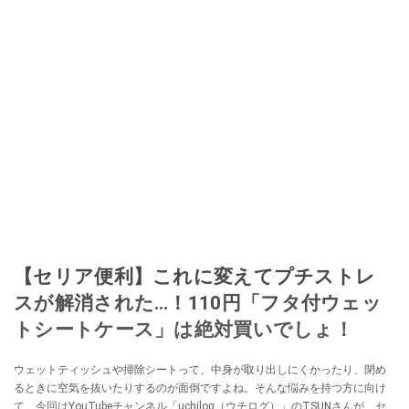
【セリア便利】これに変えてプチストレ
スが解消された…！110円「フタ付ウェッ
トシートケース」は絶対買いでしょ！
ウェットティッシュや掃除シートって、中身が取り出しにくかったり、閉め
るときに空気を抜いたりするのが面倒ですよね。そんな悩みを持つ方に向け
て、今回はYouTubeチャンネル「uchilog（ウチログ）」のTSUNさんが、セ