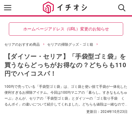
ホームページアドレス（URL）変更のお知らせ
セリアのおすすめ商品
セリアの掃除グッズ・ゴミ箱
【ダイソー・セリア】「手袋型ゴミ袋」を
買うならどっちがお得なの？どちらも110
円でハイコスパ！
100均で売っている「手袋型ゴミ袋」は、ゴミ袋と使い捨て手袋が一体化した
便利すぎるお掃除アイテム。今回は100均マニアの「暮らし。すきなもんちゅ
ーぶ」さんが、セリアの「手袋型ゴミ袋」とダイソーの「ゴミ取り手袋 く
るんポイ」の違いについて紹介してくれました。どちらも値段は一緒なので
すが、セリアは50枚入り、ダイソーは18枚入りと内容量にも差があるようで
更新日：
2024年10月23日
す！ そのほかにも違ところが多々あるようでしたので、ぜひ参考にしてみて
くださいね。