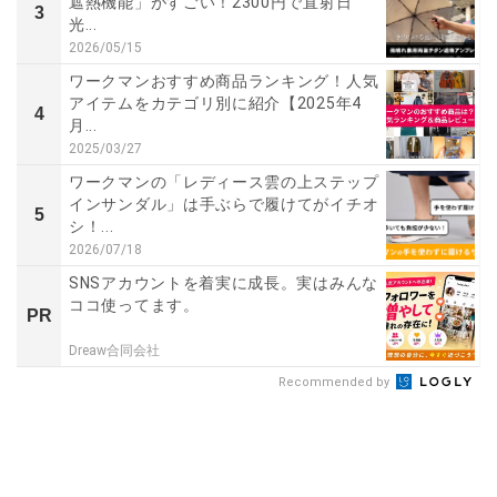
遮熱機能」がすごい！2300円で直射日
3
光...
2026/05/15
ワークマンおすすめ商品ランキング！人気
アイテムをカテゴリ別に紹介【2025年4
4
月...
2025/03/27
ワークマンの「レディース雲の上ステップ
インサンダル」は手ぶらで履けてがイチオ
5
シ！...
2026/07/18
SNSアカウントを着実に成長。実はみんな
ココ使ってます。
PR
Dreaw合同会社
Recommended by