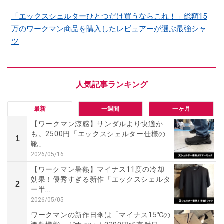
「エックスシェルターひとつだけ買うならこれ！」総額15
万のワークマン商品を購入したレビュアーが選ぶ最強シャ
ツ
最新
一週間
一ヶ月
【ワークマン涼感】サンダルより快適か
も。2500円「エックスシェルター仕様の
1
靴」...
2026/05/16
【ワークマン暑熱】マイナス11度の冷却
効果！優秀すぎる新作「エックスシェルタ
2
ー半...
2026/05/05
ワークマンの新作日傘は「マイナス15℃の