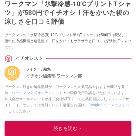
ワークマン「氷撃冷感-10℃プリントTシャ
ツ」が580円でイチオシ！汗をかいた後の
涼しさを口コミ評価
ワークマンの「氷撃冷感(R)-10℃プリント半袖Tシャツ」は580円（税込）。
優れた冷感機能と速乾性で、汗をかいてもサラサラと口コミで評判のTシャツ
です。
イチオシスト
ライター / 編集
イチオシ編集部 ワークマン部
ワークマン好きの編集部員が、ワークマンの人気商品やおすすめ商品を発
信。
ワークマン公式オンラインストア
の画像使用許諾をいただいています。
株式会社オールアバウトが株式会社NTTドコモと共同開設したレコメンドサ
イト「イチオシ」では毎日トレンド情報をお届け。
Googleニュースでフォロ
ー
してください！
このイチオシストの他の記事を読む
続きを読む＞