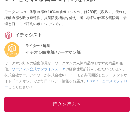
ワークマンの「氷撃冷感®-10℃半袖ポロシャツ」は780円（税込）。優れた
接触冷感や吸水速乾性、抗菌防臭機能を備え、暑い季節の仕事や普段着に最
適と口コミで評判のポロシャツです。
イチオシスト
ライター / 編集
イチオシ編集部 ワークマン部
ワークマン好きの編集部員が、ワークマンの人気商品やおすすめ商品を発
信。
ワークマン公式オンラインストア
の画像使用許諾をいただいています。
株式会社オールアバウトが株式会社NTTドコモと共同開設したレコメンドサ
イト「イチオシ」では毎日トレンド情報をお届け。
Googleニュースでフォロ
ー
してください！
このイチオシストの他の記事を読む
続きを読む＞