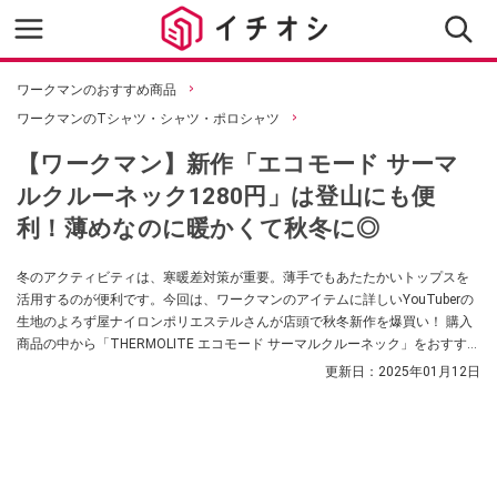
ワークマンのおすすめ商品
ワークマンのTシャツ・シャツ・ポロシャツ
【ワークマン】新作「エコモード サーマ
ルクルーネック1280円」は登山にも便
利！薄めなのに暖かくて秋冬に◎
冬のアクティビティは、寒暖差対策が重要。薄手でもあたたかいトップスを
活用するのが便利です。今回は、ワークマンのアイテムに詳しいYouTuberの
生地のよろず屋ナイロンポリエステルさんが店頭で秋冬新作を爆買い！ 購入
商品の中から「THERMOLITE エコモード サーマルクルーネック」をおすすめ
してくれました。お値段以上に使えるアイテムなんだとか。 ぜひチェックし
更新日：
2025年01月12日
てみてください。